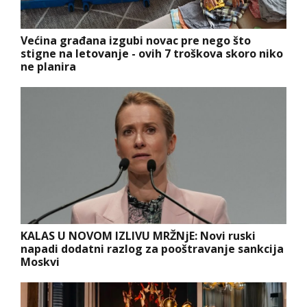
Većina građana izgubi novac pre nego što
stigne na letovanje - ovih 7 troškova skoro niko
ne planira
KALAS U NOVOM IZLIVU MRŽNjE: Novi ruski
napadi dodatni razlog za pooštravanje sankcija
Moskvi