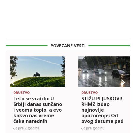
POVEZANE VESTI
DRUŠTVO
DRUŠTVO
Leto se vratilo: U
STIŽU PLJUSKOVI!
Srbiji danas sunčano
RHMZ izdao
i veoma toplo, a evo
najnovije
kakvo nas vreme
upozorenje: Od
čeka narednih
ovog datuma pad
sedam dana
temperature
pre 2 godine
pre godinu