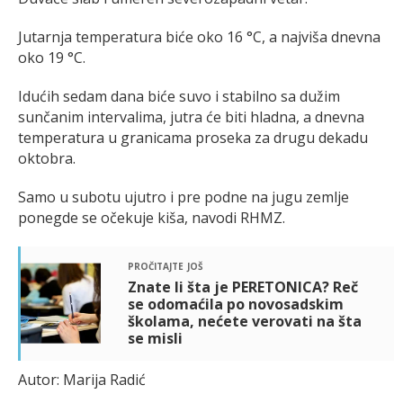
Jutarnja temperatura biće oko 16 °C, a najviša dnevna
oko 19 °C.
Idućih sedam dana biće suvo i stabilno sa dužim
sunčanim intervalima, jutra će biti hladna, a dnevna
temperatura u granicama proseka za drugu dekadu
oktobra.
Samo u subotu ujutro i pre podne na jugu zemlje
ponegde se očekuje kiša, navodi RHMZ.
pročitajte još
Znate li šta je PERETONICA? Reč
se odomaćila po novosadskim
školama, nećete verovati na šta
se misli
Autor: Marija Radić