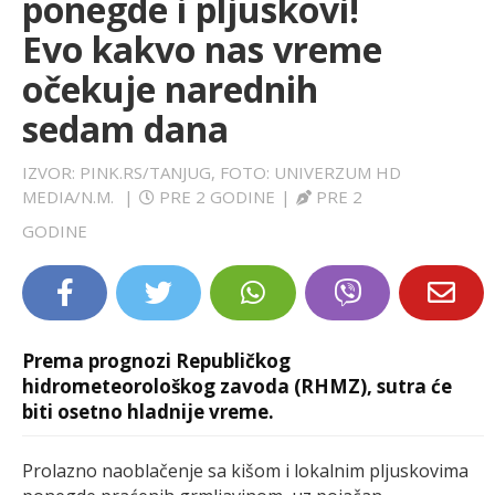
ponegde i pljuskovi!
LIFESTYLE
Evo kakvo nas vreme
očekuje narednih
EXTRA
sedam dana
IZVOR: PINK.RS/TANJUG, FOTO: UNIVERZUM HD
MEDIA/N.M.
|
PRE 2 GODINE
|
PRE 2
GODINE
Prema prognozi Republičkog
hidrometeorološkog zavoda (RHMZ), sutra će
biti osetno hladnije vreme.
Prolazno naoblačenje sa kišom i lokalnim pljuskovima