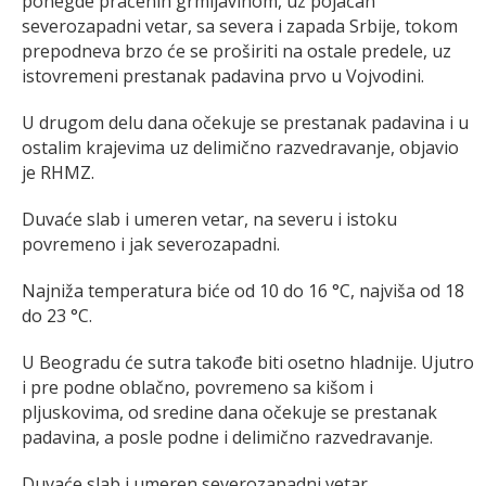
ponegde praćenih grmljavinom, uz pojačan
severozapadni vetar, sa severa i zapada Srbije, tokom
prepodneva brzo će se proširiti na ostale predele, uz
istovremeni prestanak padavina prvo u Vojvodini.
U drugom delu dana očekuje se prestanak padavina i u
ostalim krajevima uz delimično razvedravanje, objavio
je RHMZ.
Duvaće slab i umeren vetar, na severu i istoku
povremeno i jak severozapadni.
Najniža temperatura biće od 10 do 16 °C, najviša od 18
do 23 °C.
U Beogradu će sutra takođe biti osetno hladnije. Ujutro
i pre podne oblačno, povremeno sa kišom i
pljuskovima, od sredine dana očekuje se prestanak
padavina, a posle podne i delimično razvedravanje.
Duvaće slab i umeren severozapadni vetar.