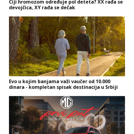
Čiji hromozom određuje pol deteta? XX rađa se
devojčica, XY rađa se dečak
Evo u kojim banjama važi vaučer od 10.000
dinara - kompletan spisak destinacija u Srbiji