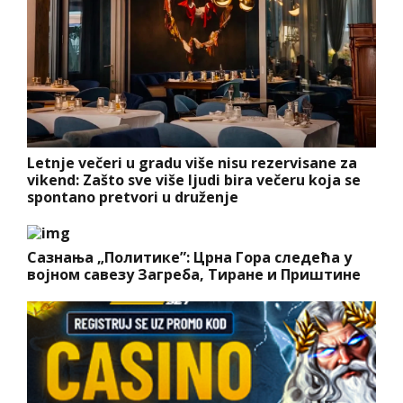
Letnje večeri u gradu više nisu rezervisane za
vikend: Zašto sve više ljudi bira večeru koja se
spontano pretvori u druženje
Сазнања „Политике”: Црна Гора следећа у
војном савезу Загреба, Тиране и Приштине