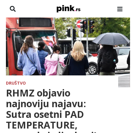
NASLOVNA
VESTI
ZADRUGA
SHOWBIZ
HRONIKA
DRUŠTVO
RHMZ objavio
FARMERI
najnoviju najavu:
Sutra osetni PAD
TV
TEMPERATURE,
SPORT