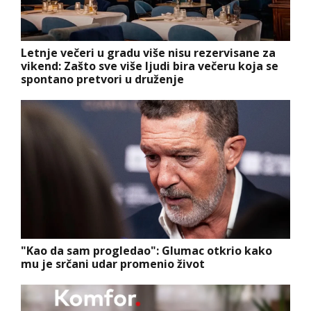
Letnje večeri u gradu više nisu rezervisane za
vikend: Zašto sve više ljudi bira večeru koja se
spontano pretvori u druženje
"Kao da sam progledao": Glumac otkrio kako
mu je srčani udar promenio život