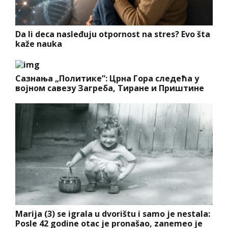
Da li deca nasleđuju otpornost na stres? Evo šta
kaže nauka
Сазнања „Политике”: Црна Гора следећа у
војном савезу Загреба, Тиране и Приштине
Marija (3) se igrala u dvorištu i samo je nestala:
Posle 42 godine otac je pronašao, zanemeo je