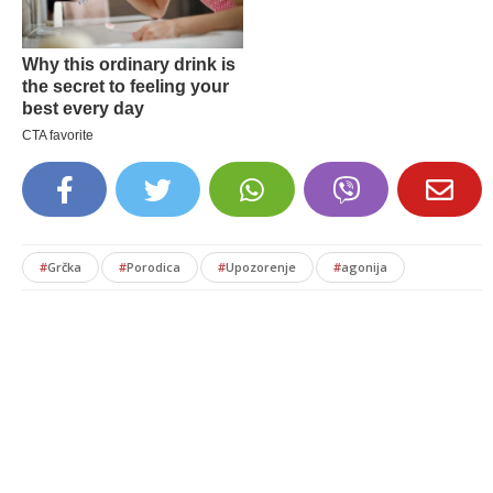
#
Grčka
#
Porodica
#
Upozorenje
#
agonija