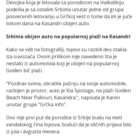
Devojka koja je letovala sa porodicom na Halkidikiju
podelila je sa ostalim Srbima unutar jedne od grupa
posvećenih letovanju u Grčkoj vest o tome da im je juče
tokom dana na Kasandri obijen auto.
Srbima obijen auto na popularnoj plaži na Kasandri
Kako se vidi na fotografiji, lopovi su razbili deo stakla
iza suvozača. Ovom prilikom nije navedeno šta je
nestalo iz automobila koji je obijen na popularnoj
Golden bič plaži.
"Pozdrav svima, obratite pažnju na svoje automobile,
razbijen je prozor, auto je Kia Spotage, na plaži Golden
Beach Near Paliouri, Kasandra.", napisala je Karen
unutar grupe "Grčka info".
Ovo nije prvi put da porodice iz Srbije budu na meti
vandalskog čina lopova, budući da je sličnih prijava bilo
iz jula i avgusta meseca.