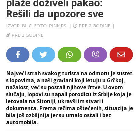
plaže doživeli pakao:
LIFESTYLE
Rešili da upozore sve
EXTRA
IZVOR: BLIC, FOTO: PINK.RS
|
PRE 2 GODINE
|
PRE 2 GODINE
Najveći strah svakog turista na odmoru je susret
s lopovima, a naši građani koji letuju u Grčkoj,
nažalost, već su postali njihove žrtve. U ovom
slučaju, lopovi su napali porodicu iz Srbije koja je
letovala na Sitoniji, ukravši im stvari i
dokumenta. Prema rečima oštećenih, situacija je
bila još ozbiljnija jer su umalo ostali i bez
automobila.