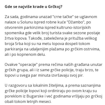
Gde se najviše krade u Grčkoj?
Za sada, godinama unazad "crne tačke" se uglavnom
nalaze u Solunu ispred robne kuće "Džambo", po
otvorenim parkinzima ispred kultruno-istorijskih
spomenika gde velik broj turista svake sezone postaje
žrtva lopova. Takođe, zabeležena je pritužba velikog
broja Srba koji su na metu lopova dospeli tokom
parkiranja na udaljenijim plažama po grčkim ostrvima,
ali i po kopnenom delu.
Ovakve "operacije" prema rečima naših građana unutar
grčkih grupa, ali i iz same grčke policije, traju brzo, te
lopovi u svega par minuta izvršavaju svoj pir.
U razgovoru sa lokalnim žiteljima, a prema saznanjima
grčke policije lopovi koji ordiniraju po ovom kraju su
poreklom iz Bugarske i već godinama vršljaju po grčkoj
obali tokom letnjih meseci.