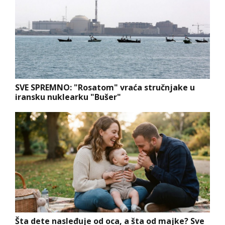
SVE SPREMNO: "Rosatom" vraća stručnjake u
iransku nuklearku "Bušer"
Šta dete nasleđuje od oca, a šta od majke? Sve