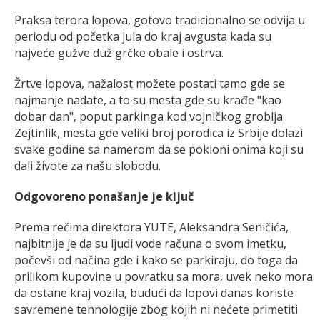
Praksa terora lopova, gotovo tradicionalno se odvija u
periodu od početka jula do kraj avgusta kada su
najveće gužve duž grčke obale i ostrva.
Žrtve lopova, nažalost možete postati tamo gde se
najmanje nadate, a to su mesta gde su krađe "kao
dobar dan", poput parkinga kod vojničkog groblja
Zejtinlik, mesta gde veliki broj porodica iz Srbije dolazi
svake godine sa namerom da se pokloni onima koji su
dali živote za našu slobodu.
Odgovoreno ponašanje je ključ
Prema rečima direktora YUTE, Aleksandra Seničića,
najbitnije je da su ljudi vode računa o svom imetku,
počevši od načina gde i kako se parkiraju, do toga da
prilikom kupovine u povratku sa mora, uvek neko mora
da ostane kraj vozila, budući da lopovi danas koriste
savremene tehnologije zbog kojih ni nećete primetiti