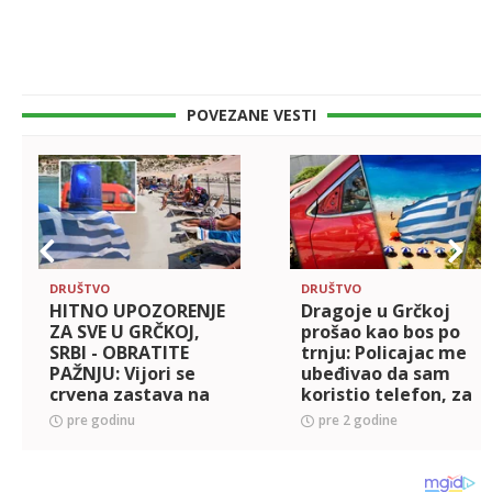
POVEZANE VESTI
DRUŠTVO
DRUŠTVO
HITNO UPOZORENJE
Dragoje u Grčkoj
ZA SVE U GRČKOJ,
prošao kao bos po
SRBI - OBRATITE
trnju: Policajac me
PAŽNJU: Vijori se
ubeđivao da sam
crvena zastava na
koristio telefon, za
'PLAŽI SMRTI' -
to vreme druga
pre godinu
pre 2 godine
Devojku jedva
ekipa je...
spasili