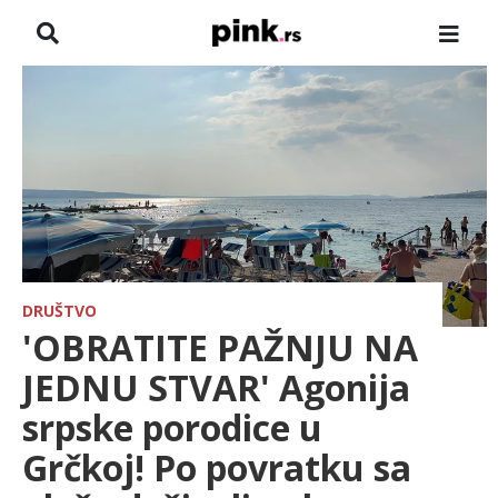
NASLOVNA
VESTI
ZADRUGA
SHOWBIZ
HRONIKA
DRUŠTVO
'OBRATITE PAŽNJU NA
FARMERI
JEDNU STVAR' Agonija
srpske porodice u
TV
Grčkoj! Po povratku sa
SPORT