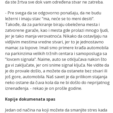
da ste žrtva sve dok vam određena stvar ne zatreba.
- Pre svega da se odgovorno ponašaju, da ne budu
ležerni i imaju stav: "ma, neće se to meni desiti".
Takođe, da za parkiranje biraju obeležena mesta i
zatvorene garaže, kao i mesta gde prolazi mnogo ljudi,
jer je tako manja verovatnoća. Nikako da ostavljaju na
vidljivim mestima vredne stvari, jer to je jednostavno
mamac za lopove. Imali smo primere krađa automobila
na parkinzima velikih tržnih centara i samoposluga sa
"lovcem signala". Naime, auto se otključava nakon što
ga vi zaključate, jer oni snime signal ključa. Ne vidite da
je do provale došlo, a možete da ostanete bez stvari ili
još gore, automobila. Naš savet je da prilikom stajanja
neko ostane da čuva kola da ne bi došlo do neprijatnog
iznenađenja. - rekao je on prošle godine.
Kopije dokumenata spas
Jedan od načina na koji možete da smanjite stres kada