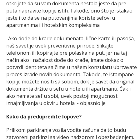
otkrijete da su vam dokumenta nestala jeste da pre
puta napravite kopije istih. Takođe, ono što je istakao
jeste i to da se na putovanjima koriste sefovi u
apartmanima ili hotelskim kompleksima.
-Ako dođe do krađe dokumenata, lične karte ili pasoša,
naš savet je uvek preventivne prirode. Slikajte
telefonom ili kopirajte pre polaska na put, jer na taj
način ako i nažalost dođe do krađe, imate dokaz o
potvrdi identiteta sa čime u našem konzulatu ubrzavate
proces izrade novih dokumenta. Takođe, te ištampane
kopije možete nositi sa sobom, dok je savet da original
dokumenta držite u sefu u hotelu ili apartmanu. Čak i
ako nemate sef u sobi, uvek postoji mogućnost
iznajmljivanja u okviru hotela. - objasnio je.
Kako da predupredite lopove?
Prilikom parkiranja vozila vodite računa da to budu
zatvoreni parkinzi sa video nadzorom i obezbeđenjem.