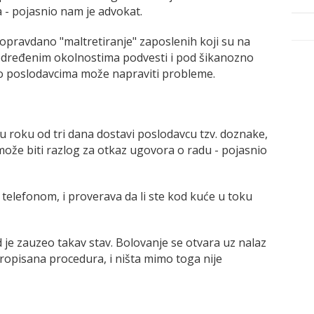
 - pojasnio nam je advokat.
opravdano "maltretiranje" zaposlenih koji su na
dređenim okolnostima podvesti i pod šikanozno
o poslodavcima može napraviti probleme.
u roku od tri dana dostavi poslodavcu tzv. doznake,
že biti razlog za otkaz ugovora o radu - pojasnio
 telefonom, i proverava da li ste kod kuće u toku
je zauzeo takav stav. Bolovanje se otvara uz nalaz
propisana procedura, i ništa mimo toga nije