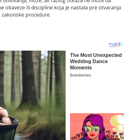
e bolovanja, može, ali razlog otkaza ne može da
obaveze ili discipline koja je nastala pre otvaranja
e zakonske procedure.