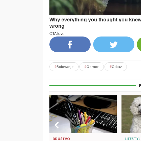
#
Bolovanje
#
Odmor
#
Otkaz
DRUŠTVO
LIFESTYL