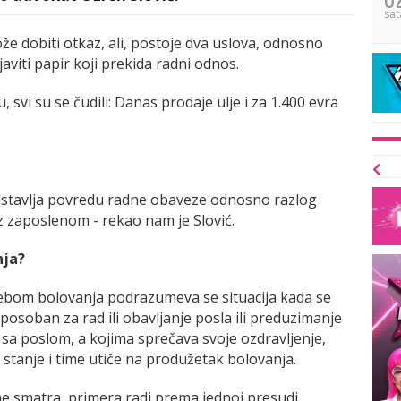
sat
e dobiti otkaz, ali, postoje dva uslova, odnosno
aviti papir koji prekida radni odnos.
, svi su se čudili: Danas prodaje ulje i za 1.400 evra
dstavlja povredu radne obaveze odnosno razlog
 zaposlenom - rekao nam je Slović.
nja?
ebom bolovanja podrazumeva se situacija kada se
sposoban za rad ili obavljanje posla ili preduzimanje
i sa poslom, a kojima sprečava svoje ozdravljenje,
tanje i time utiče na produžetak bolovanja.
e smatra, primera radi prema jednoj presudi