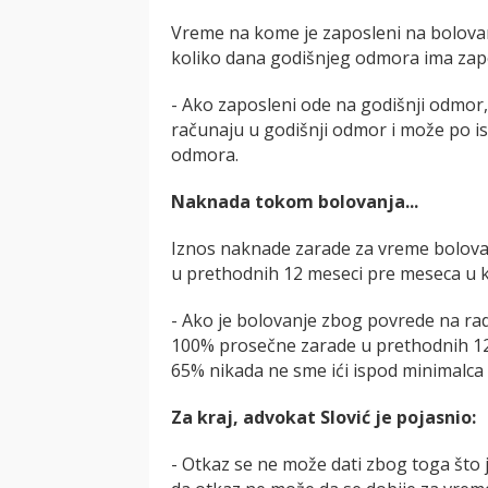
Vreme na kome je zaposleni na bolova
koliko dana godišnjeg odmora ima zapo
- Ako zaposleni ode na godišnji odmor,
računaju u godišnji odmor i može po is
odmora.
Naknada tokom bolovanja...
Iznos naknade zarade za vreme bolova
u prethodnih 12 meseci pre meseca u k
- Ako je bolovanje zbog povrede na radu
100% prosečne zarade u prethodnih 12 
65% nikada ne sme ići ispod minimalca -
Za kraj, advokat Slović je pojasnio:
- Otkaz se ne može dati zbog toga što j