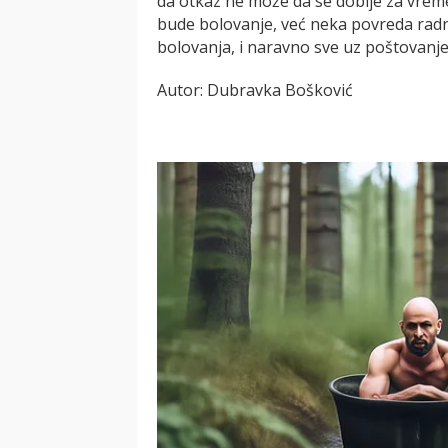
da otkaz ne može da se dobije za vrem
bude bolovanje, već neka povreda radne 
bolovanja, i naravno sve uz poštovanj
Autor: Dubravka Bošković