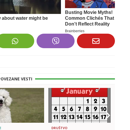
POVEZANE VESTI
E
DRUŠTVO
DRUŠT