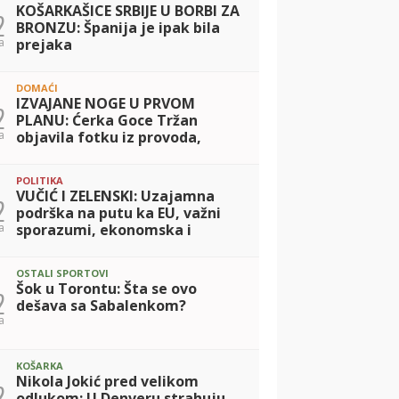
KOŠARKAŠICE SRBIJE U BORBI ZA
2
BRONZU: Španija je ipak bila
a
prejaka
DOMAĆI
IZVAJANE NOGE U PRVOM
2
PLANU: Ćerka Goce Tržan
a
objavila fotku iz provoda,
mreže se usijale zbog Lene!
(FOTO)
POLITIKA
VUČIĆ I ZELENSKI: Uzajamna
2
podrška na putu ka EU, važni
a
sporazumi, ekonomska i
humanitarna saradnja
OSTALI SPORTOVI
Šok u Torontu: Šta se ovo
2
dešava sa Sabalenkom?
a
KOŠARKA
Nikola Jokić pred velikom
2
odlukom: U Denveru strahuju