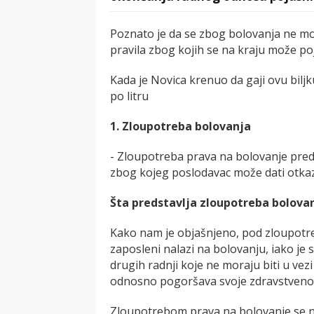
Poznato je da se zbog bolovanja ne mož
pravila zbog kojih se na kraju može poj
Kada je Novica krenuo da gaji ovu biljku
po litru
1. Zloupotreba bolovanja
- Zloupotreba prava na bolovanje pre
zbog kojeg poslodavac može dati otkaz
Šta predstavlja zloupotreba bolova
Kako nam je objašnjeno, pod zloupotr
zaposleni nalazi na bolovanju, iako je 
drugih radnji koje ne moraju biti u vez
odnosno pogoršava svoje zdravstveno s
Zloupotrebom prava na bolovanje se n