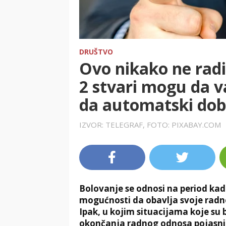
DRUŠTVO
Ovo nikako ne rad
2 stvari mogu da v
da automatski dob
IZVOR: TELEGRAF, FOTO: PIXABAY.COM
Bolovanje se odnosi na period kada
mogućnosti da obavlja svoje radne
Ipak, u kojim situacijama koje su
okončanja radnog odnosa pojasnio