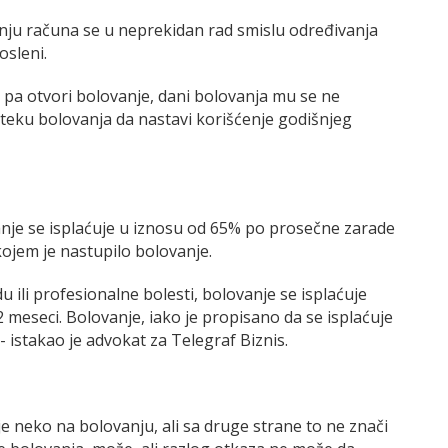
nju računa se u neprekidan rad smislu određivanja
sleni.
 pa otvori bolovanje, dani bolovanja mu se ne
teku bolovanja da nastavi korišćenje godišnjeg
nje se isplaćuje u iznosu od 65% po prosečne zarade
ojem je nastupilo bolovanje.
 ili profesionalne bolesti, bolovanje se isplaćuje
meseci. Bolovanje, iako je propisano da se isplaćuje
 istakao je advokat za Telegraf Biznis.
e neko na bolovanju, ali sa druge strane to ne znači