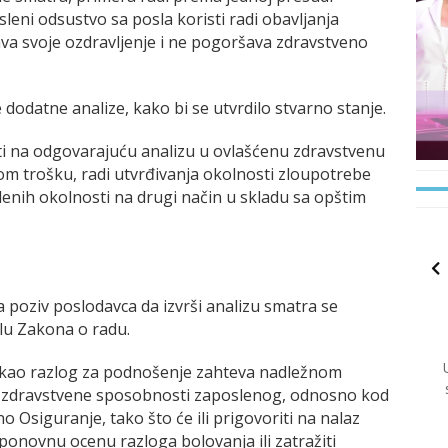
eni odsustvo sa posla koristi radi obavljanja
ava svoje ozdravljenje i ne pogoršava zdravstveno
dodatne analize, kako bi se utvrdilo stvarno stanje.
i na odgovarajuću analizu u ovlašćenu zdravstvenu
om trošku, radi utvrđivanja okolnosti zloupotrebe
edenih okolnosti na drugi način u skladu sa opštim
 poziv poslodavca da izvrši analizu smatra se
lu Zakona o radu.
e kao razlog za podnošenje zahteva nadležnom
a zdravstvene sposobnosti zaposlenog, odnosno kod
o Osiguranje, tako što će ili prigovoriti na nalaz
 ponovnu ocenu razloga bolovanja ili zatražiti