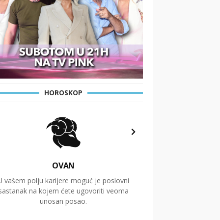
HOROSKOP
OVAN
U vašem polju karijere moguć je poslovni
Putovanja i čitav niz
sastanak na kojem ćete ugovoriti veoma
glavnu temu ovog 
unosan posao.
temelje dugoro