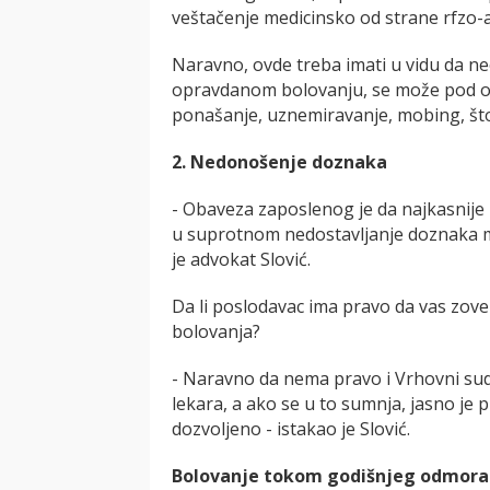
veštačenje medicinsko od strane rfzo-a
Naravno, ovde treba imati u vidu da ne
opravdanom bolovanju, se može pod o
ponašanje, uznemiravanje, mobing, št
2. Nedonošenje doznaka
- Obaveza zaposlenog je da najkasnije 
u suprotnom nedostavljanje doznaka mo
je advokat Slović.
Da li poslodavac ima pravo da vas zove
bolovanja?
- Naravno da nema pravo i Vrhovni sud 
lekara, a ako se u to sumnja, jasno je 
dozvoljeno - istakao je Slović.
Bolovanje tokom godišnjeg odmora