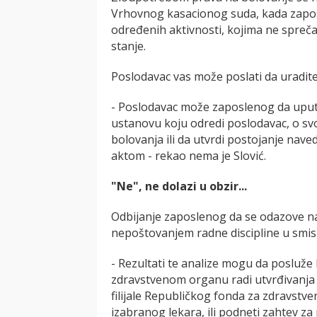
Vrhovnog kasacionog suda, kada zaposl
određenih aktivnosti, kojima ne spreč
stanje.
Poslodavac vas može poslati da uradite 
- Poslodavac može zaposlenog da uput
ustanovu koju odredi poslodavac, o sv
bolovanja ili da utvrdi postojanje nav
aktom - rekao nema je Slović.
"Ne", ne dolazi u obzir...
Odbijanje zaposlenog da se odazove na
nepoštovanjem radne discipline u smis
- Rezultati te analize mogu da posluž
zdravstvenom organu radi utvrđivanj
filijale Republičkog fonda za zdravstven
izabranog lekara, ili podneti zahtev za