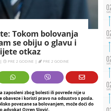
0
sat
ite: Tokom bolovanja
0
sat
am se obiju o glavu i
ijete otkaz
0
|
PRE 2 GODINE
|
PRE 2 GODINE
sat
0
sat
 zaposleni zbog bolesti ili povrede nije u
 obaveze i koristi pravo na odsustvo s posla.
 blisko povezane sa bolovanjem, može doći do
0
 advokat Ozren Slović.