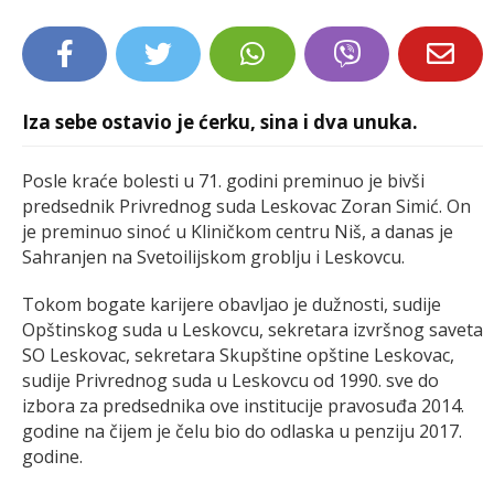
LIFESTYLE
EXTRA
Iza sebe ostavio je ćerku, sina i dva unuka.
Posle kraće bolesti u 71. godini preminuo je bivši
predsednik Privrednog suda Leskovac Zoran Simić. On
je preminuo sinoć u Kliničkom centru Niš, a danas je
Sahranjen na Svetoilijskom groblju i Leskovcu.
Tokom bogate karijere obavljao je dužnosti, sudije
Opštinskog suda u Leskovcu, sekretara izvršnog saveta
SO Leskovac, sekretara Skupštine opštine Leskovac,
sudije Privrednog suda u Leskovcu od 1990. sve do
izbora za predsednika ove institucije pravosuđa 2014.
godine na čijem je čelu bio do odlaska u penziju 2017.
godine.