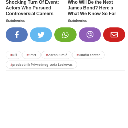
#
Niš
#
Smrt
#
Zoran Simić
#
klinički centar
#
predsednik Privrednog suda Leskovac