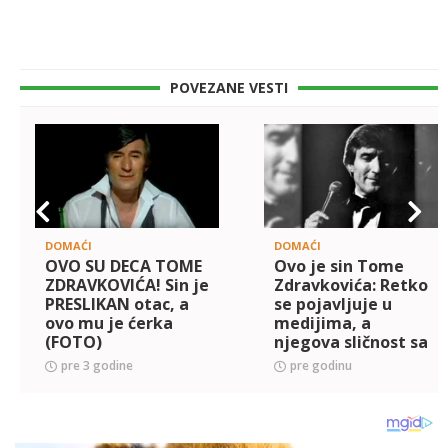
POVEZANE VESTI
DOMAĆI
DOMAĆI
OVO SU DECA TOME
Ovo je sin Tome
ZDRAVKOVIĆA! Sin je
Zdravkovića: Retko
PRESLIKAN otac, a
se pojavljuje u
ovo mu je ćerka
medijima, a
(FOTO)
njegova sličnost sa
ocem je
pre 3 godine
pre godinu
NEVEROVATNA, a
zbog jedne stvari se
predstavljao
drugim ime