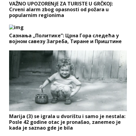
VAŽNO UPOZORENjE ZA TURISTE U GRČKOJ:
Crveni alarm zbog opasnosti od požara u
popularnim regionima
Сазнања „Политике”: Црна Гора следећа у
војном савезу Загреба, Тиране и Приштине
Marija (3) se igrala u dvorištu i samo je nestala:
Posle 42 godine otac je pronašao, zanemeo je
kada je saznao gde je bila