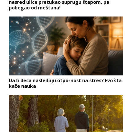
nasred ulice pretukao suprugu štapom, pa
pobegao od meštana!
Da li deca nasleđuju otpornost na stres? Evo šta
kaže nauka