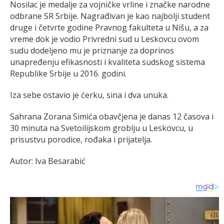
Nosilac je medalje za vojničke vrline i značke narodne
odbrane SR Srbije. Nagrađivan je kao najbolji student
druge i četvrte godine Pravnog fakulteta u Nišu, a za
vreme dok je vodio Privredni sud u Leskovcu ovom
sudu dodeljeno mu je priznanje za doprinos
unapređenju efikasnosti i kvaliteta sudskog sistema
Republike Srbije u 2016. godini.
Iza sebe ostavio je ćerku, sina i dva unuka.
Sahrana Zorana Simića obavčjena je danas 12 časova i
30 minuta na Svetoilijskom groblju u Leskovcu, u
prisustvu porodice, rođaka i prijatelja.
Autor: Iva Besarabić