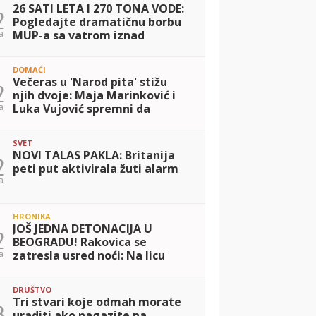
26 SATI LETA I 270 TONA VODE:
2
Pogledajte dramatičnu borbu
a
MUP-a sa vatrom iznad
Deliblatske peščare (VIDEO)
DOMAĆI
Večeras u 'Narod pita' stižu
2
njih dvoje: Maja Marinković i
a
Luka Vujović spremni da
odgovore na VAŠA pitanja
SVET
NOVI TALAS PAKLA: Britanija
2
peti put aktivirala žuti alarm
a
HRONIKA
JOŠ JEDNA DETONACIJA U
2
BEOGRADU! Rakovica se
a
zatresla usred noći: Na licu
mesta krater, policija traga za
počiniocem
DRUŠTVO
Tri stvari koje odmah morate
3
uraditi ako nagazite na