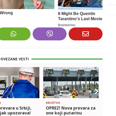
POVEZANE VESTI
O
DRUŠTVO
DRUŠT
revara u Srbiji,
OPREZ! Nova prevara za
Bez 
jak upozorava!
one koji putarinu
nikak