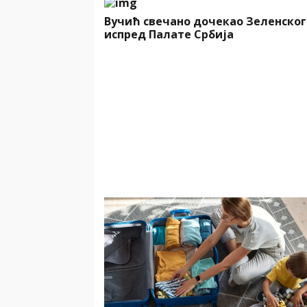
Вучић свечано дочекао Зеленског
испред Палате Србија