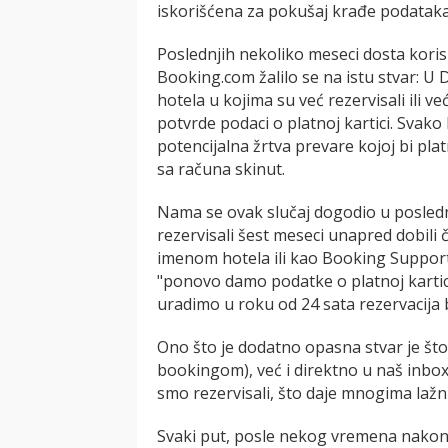
iskorišćena za pokušaj krađe podataka 
Poslednjih nekoliko meseci dosta kori
Booking.com žalilo se na istu stvar: 
hotela u kojima su već rezervisali ili ve
potvrde podaci o platnoj kartici. Svako
potencijalna žrtva prevare kojoj bi pl
sa računa skinut.
Nama se ovak slučaj dogodio u posledn
rezervisali šest meseci unapred dobili č
imenom hotela ili kao Booking Support.
"ponovo damo podatke o platnoj kartici
uradimo u roku od 24 sata rezervacija b
Ono što je dodatno opasna stvar je što 
bookingom), već i direktno u naš inbox 
smo rezervisali, što daje mnogima lažn
Svaki put, posle nekog vremena nakon 