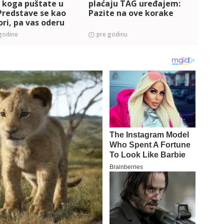
 koga puštate u
plaćaju TAG uređajem:
put 
Predstave se kao
Pazite na ove korake
ovo z
ri, pa vas oderu
iskeš
godine
pre godinu
pre 