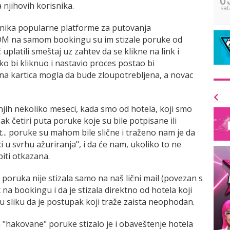
njihovih korisnika.
sat
snika popularne platforme za putovanja
U DM na samom bookingu su im stizale poruke od
ć uplatili smeštaj uz zahtev da se klikne na link i
 ko bi kliknuo i nastavio proces postao bi
atna kartica mogla da bude zloupotrebljena, a novac
jih nekoliko meseci, kada smo od hotela, koji smo
ak četiri puta poruke koje su bile potpisane ili
.. poruke su mahom bile slične i traženo nam je da
 u svrhu ažuriranja", i da će nam, ukoliko to ne
iti otkazana.
poruka nije stizala samo na naš lični mail (povezan s
na bookingu i da je stizala direktno od hotela koji
u sliku da je postupak koji traže zaista neophodan.
"hakovane" poruke stizalo je i obaveštenje hotela