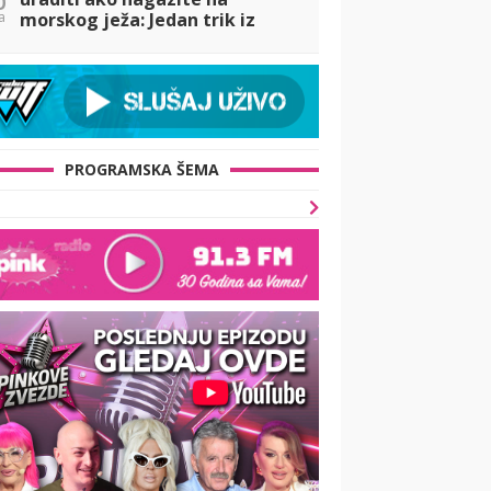
a
morskog ježa: Jedan trik iz
kuhinje spasava letovanje!
PROGRAMSKA ŠEMA