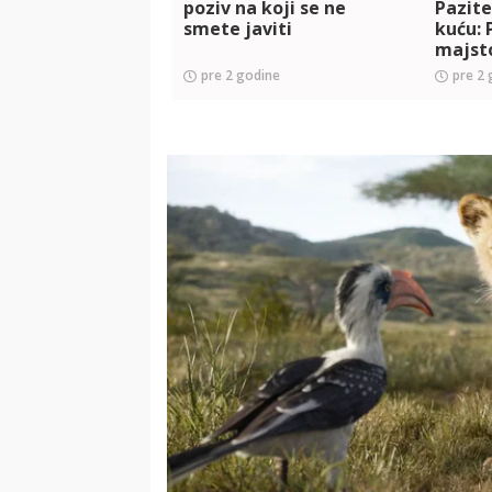
poziv na koji se ne
Pazite
smete javiti
kuću: 
majsto
pre 2 godine
pre 2 