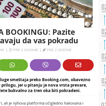
0
sat
 BOOKINGU: Pazite
0
sat
šavaju da vas pokradu
COM
|
PRE 2 GODINE
|
PRE 2 GODINE
0
sat
0
 usluge smeštaja preko Booking.com, obavezno
 prilogu, jer u pitanju je nova vrsta prevare,
sat
žete bukvalno za tren oka biti pokradeni.
, ali je njihova platforma očigledno hakovana i
0