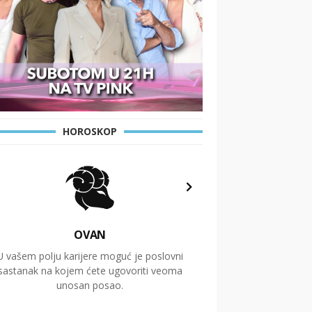
HOROSKOP
OVAN
U vašem polju karijere moguć je poslovni
Putovanja i čitav niz
sastanak na kojem ćete ugovoriti veoma
glavnu temu ovog 
unosan posao.
temelje dugoro