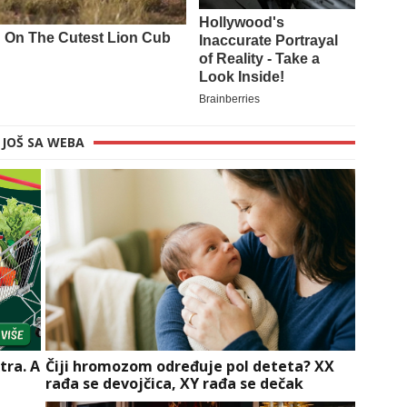
JOŠ SA WEBA
tra. A
Čiji hromozom određuje pol deteta? XX
rađa se devojčica, XY rađa se dečak