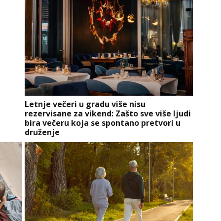
Letnje večeri u gradu više nisu
rezervisane za vikend: Zašto sve više ljudi
bira večeru koja se spontano pretvori u
druženje