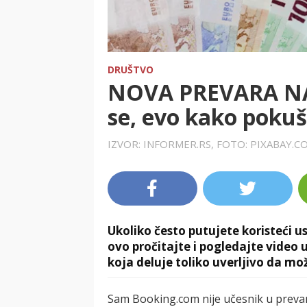
DRUŠTVO
NOVA PREVARA NA
se, evo kako poku
IZVOR: INFORMER.RS, FOTO: PIXABAY.
Ukoliko često putujete koristeći
ovo pročitajte i pogledajte video u
koja deluje toliko uverljivo da mo
Sam Booking.com nije učesnik u prevari