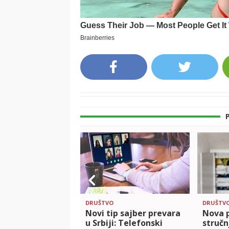
DRUŠTVO
DRUŠTV
Novi tip sajber prevara
Nova p
u Srbiji: Telefonski
stručn