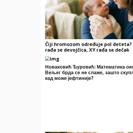
Čiji hromozom određuje pol deteta?
rađa se devojčica, XY rađa se dečak
Новаковић Ђуровић: Математика ок
Вељег брда се не слаже, зашто ску
кад може јефтиније?