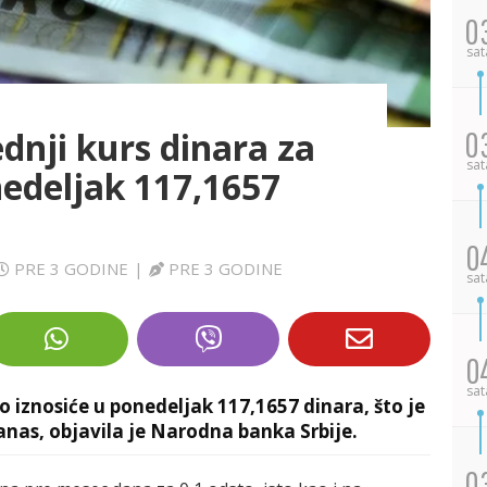
0
sat
nji kurs dinara za
0
sat
nedeljak 117,1657
0
PRE 3 GODINE
|
PRE 3 GODINE
sat
0
sat
ro iznosiće u ponedeljak 117,1657 dinara, što je
as, objavila je Narodna banka Srbije.
0