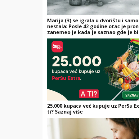
Marija (3) se igrala u dvorištu i samo
nestala: Posle 42 godine otac je pro
zanemeo je kada je saznao gde je bi
25.000 kupaca već kupuje uz PerSu Ex
ti? Saznaj više