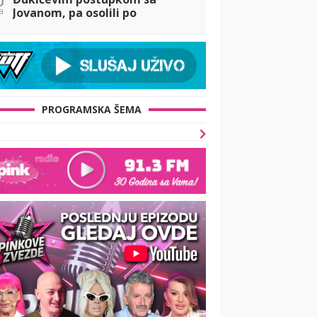
a
Jovanom, pa osolili po
njegovom odnosu sa Aneli:
Mislim da su glumili! (VIDEO)
PROGRAMSKA ŠEMA