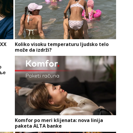
 XX
Koliko visoku temperaturu ljudsko telo
može da izdrži?
о
пље
Komfor po meri klijenata: nova linija
paketa ALTA banke