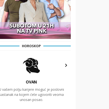
HOROSKOP
OVAN
U vašem polju karijere moguć je poslovni
Putovanja i čitav niz
sastanak na kojem ćete ugovoriti veoma
glavnu temu ovog 
unosan posao.
temelje dugoro