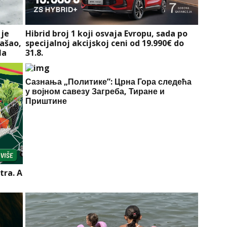
 je
Hibrid broj 1 koji osvaja Evropu, sada po
našao,
specijalnoj akcijskoj ceni od 19.990€ do
la
31.8.
Сазнања „Политике”: Црна Гора следећа
у војном савезу Загреба, Тиране и
Приштине
tra. A