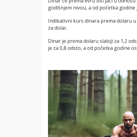
Dinar će prema evru biti jači u odnosu 
godišnjem nivou, a od početka godine
Indikativni kurs dinara prema dolaru u p
za dolar.
Dinar je prema dolaru slabiji za 1,2 o
je za 0,8 odsto, a od početka godine os