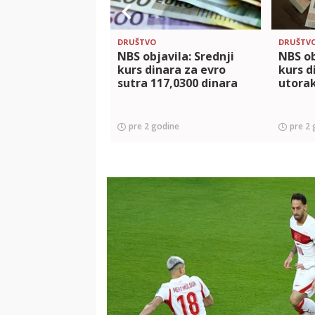
DRUŠTVO
DRUŠTV
NBS objavila: Srednji
NBS ob
kurs dinara za evro
kurs d
sutra 117,0300 dinara
utorak
pre 2 godine
pre 2 