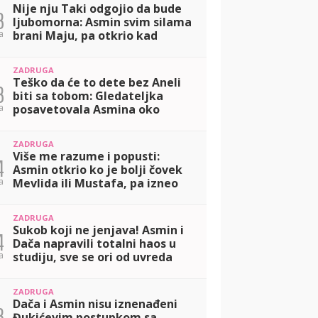
Nije nju Taki odgojio da bude
3
ljubomorna: Asmin svim silama
a
brani Maju, pa otkrio kad
definitivno ide u Dubrovnik!
(VIDEO)
ZADRUGA
Teško da će to dete bez Aneli
3
biti sa tobom: Gledateljka
a
posavetovala Asmina oko
Nore, pa imala jasnu poruku za
Daču! (VIDEO)
ZADRUGA
Više me razume i popusti:
4
Asmin otkrio ko je bolji čovek
a
Mevlida ili Mustafa, pa izneo
da li planira dete sa Majom!
(VIDEO)
ZADRUGA
Sukob koji ne jenjava! Asmin i
4
Dača napravili totalni haos u
a
studiju, sve se ori od uvreda
(VIDEO)
ZADRUGA
Dača i Asmin nisu iznenađeni
3
Đukićevim postupkom sa