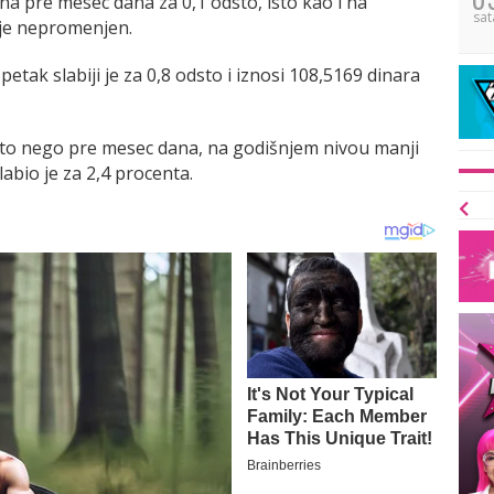
na pre mesec dana za 0,1 odsto, isto kao i na
sat
 je nepromenjen.
etak slabiji je za 0,8 odsto i iznosi 108,5169 dinara
dsto nego pre mesec dana, na godišnjem nivou manji
labio je za 2,4 procenta.