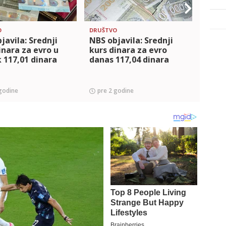
O
DRUŠTVO
DRUŠT
javila: Srednji
NBS objavila: Srednji
NBS O
inara za evro u
kurs dinara za evro
kurs 
 117,01 dinara
danas 117,04 dinara
danas
godine
pre 2 godine
pre 