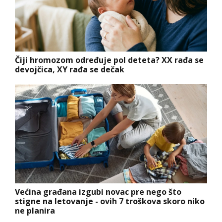
Čiji hromozom određuje pol deteta? XX rađa se
devojčica, XY rađa se dečak
Većina građana izgubi novac pre nego što
stigne na letovanje - ovih 7 troškova skoro niko
ne planira