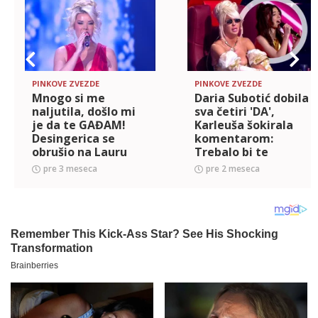
PINKOVE ZVEZDE
PINKOVE ZVEZDE
Mnogo si me
Daria Subotić dobila
naljutila, došlo mi
sva četiri 'DA',
je da te GAĐAM!
Karleuša šokirala
Desingerica se
komentarom:
obrušio na Lauru
Trebalo bi te
Samardžiju,
izbaciti!
pre 3 meseca
pre 2 meseca
standardno više nije
dovoljno!