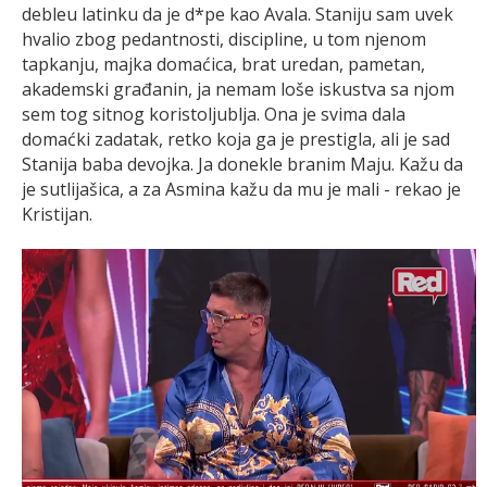
debleu latinku da je d*pe kao Avala. Staniju sam uvek
hvalio zbog pedantnosti, discipline, u tom njenom
tapkanju, majka domaćica, brat uredan, pametan,
akademski građanin, ja nemam loše iskustva sa njom
sem tog sitnog koristoljublja. Ona je svima dala
domaćki zadatak, retko koja ga je prestigla, ali je sad
Stanija baba devojka. Ja donekle branim Maju. Kažu da
je sutlijašica, a za Asmina kažu da mu je mali - rekao je
Kristijan.