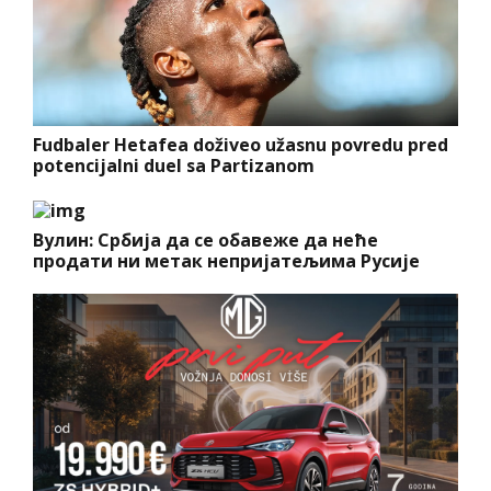
Fudbaler Hetafea doživeo užasnu povredu pred
potencijalni duel sa Partizanom
Вулин: Србија да се обавеже да неће
продати ни метак непријатељима Русије