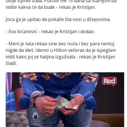
ubije ispred suda. Pustite me 15 dana sa Stanijom da
vidite kakva će da bude - rekao je Kristijan.
Joca ga je upitao da pokaže šta nosi u džepovima.
- Evo kićanović - rekao je Kristijan i dodao:
- Meni je tata rekao sine bez noža i bez para nemoj
nigde da ideš. Idemo u Hilton večeras da je ispeglam
vidiš kako joj se haljina izgužvala - rekao je Kristijan
Slađi.