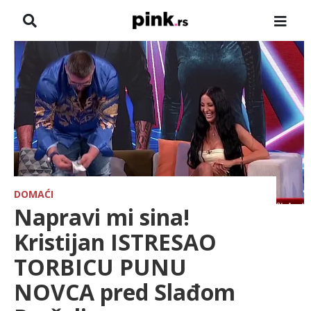
NASLOVNA
VESTI
ZADRUGA
SHOWBIZ
HRONIKA
DOMAĆI
Napravi mi sina!
PINKOVE ZVEZDE
Kristijan ISTRESAO
TORBICU PUNU
ODEON
NOVCA pred Slađom
SPORT