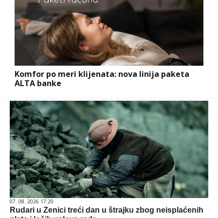
Komfor po meri klijenata: nova linija paketa
ALTA banke
07. 08. 2026 17:20
Rudari u Zenici treći dan u štrajku zbog neisplaćenih