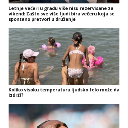
Letnje večeri u gradu više nisu rezervisane za
vikend: Zašto sve više ljudi bira večeru koja se
spontano pretvori u druženje
Koliko visoku temperaturu ljudsko telo može da
izdrži?