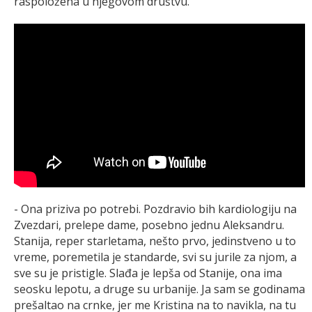
raspoložena u njegovom društvu.
- Ona priziva po potrebi. Pozdravio bih kardiologiju na
Zvezdari, prelepe dame, posebno jednu Aleksandru.
Stanija, reper starletama, nešto prvo, jedinstveno u to
vreme, poremetila je standarde, svi su jurile za njom, a
sve su je pristigle. Slađa je lepša od Stanije, ona ima
seosku lepotu, a druge su urbanije. Ja sam se godinama
prešaltao na crnke, jer me Kristina na to navikla, na tu