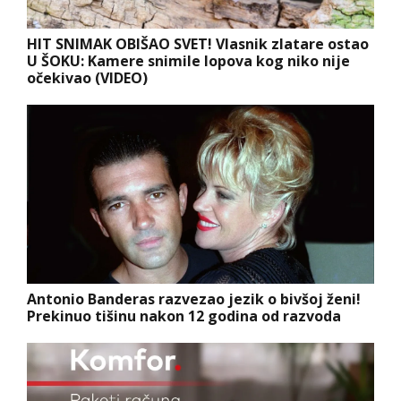
HIT SNIMAK OBIŠAO SVET! Vlasnik zlatare ostao
U ŠOKU: Kamere snimile lopova kog niko nije
očekivao (VIDEO)
Antonio Banderas razvezao jezik o bivšoj ženi!
Prekinuo tišinu nakon 12 godina od razvoda