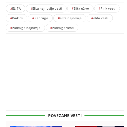
#
ELITA
#
Elita najnovije vesti
#
Elita uživo
#
Pink vesti
#
Pink.rs
#
Zadruga
#
elita najnovije
#
elita vesti
#
zadruga najnovije
#
zadruga vesti
POVEZANE VESTI