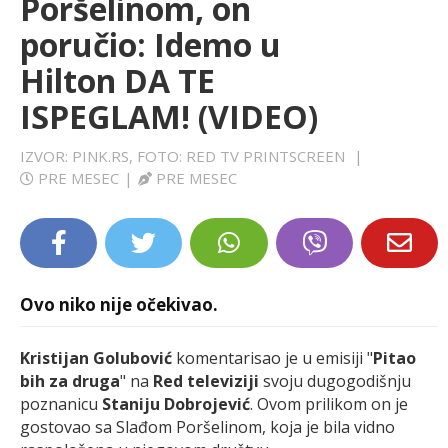
Poršelinom, on
LIFESTYLE
poručio: Idemo u
Hilton DA TE
EXTRA
ISPEGLAM! (VIDEO)
IZVOR: PINK.RS, FOTO: RED TV PRINTSCREEN
|
PRE MESEC
|
PRE MESEC
Ovo niko nije očekivao.
Kristijan Golubović
komentarisao je u emisiji "
Pitao
bih za druga
" na
Red televiziji
svoju dugogodišnju
poznanicu
Staniju Dobrojević
. Ovom prilikom on je
gostovao sa Slađom Poršelinom, koja je bila vidno