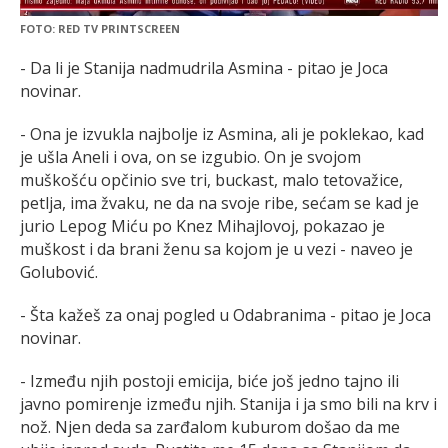
FOTO: RED TV PRINTSCREEN
- Da li je Stanija nadmudrila Asmina - pitao je Joca
novinar.
- Ona je izvukla najbolje iz Asmina, ali je poklekao, kad
je ušla Aneli i ova, on se izgubio. On je svojom
muškošću opčinio sve tri, buckast, malo tetovažice,
petlja, ima žvaku, ne da na svoje ribe, sećam se kad je
jurio Lepog Miću po Knez Mihajlovoj, pokazao je
muškost i da brani ženu sa kojom je u vezi - naveo je
Golubović.
- Šta kažeš za onaj pogled u Odabranima - pitao je Joca
novinar.
- Između njih postoji emicija, biće još jedno tajno ili
javno pomirenje između njih. Stanija i ja smo bili na krv i
nož. Njen deda sa zarđalom kuburom došao da me