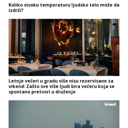
Koliko visoku temperaturu ljudsko telo može da
izdrži?
Letnje večeri u gradu više nisu rezervisane za
vikend: Zašto sve više ljudi bira večeru koja se
spontano pretvori u druženje