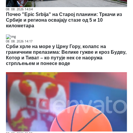
08. 08. 2026 14:04
Почео "Epic Srbija" на Старој планини: Тркачи из
Србије и региона освајају стазе од 5 и 10
километара
08. 08. 2026 14:17
Срби хрле на море у Црну Гору, колапс на
граничним прелазима: Велике гужве и кроз Будву,
Котор и Тиват – ко путује нек се наоружа
стрпљењем и понесе воде