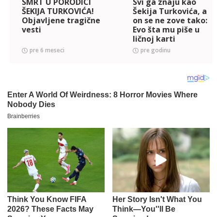
SMRT U PORODICI
Svi ga znaju kao
ŠEKIJA TURKOVIĆA!
Šekija Turkovića, a
Objavljene tragične
on se ne zove tako:
vesti
Evo šta mu piše u
ličnoj karti
pre 6 meseci
pre godinu