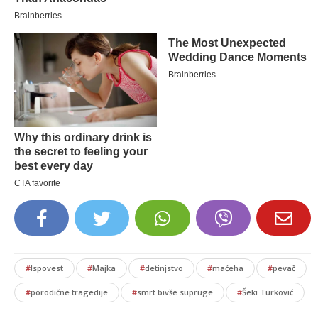
#
Ispovest
#
Majka
#
detinjstvo
#
maćeha
#
pevač
#
porodične tragedije
#
smrt bivše supruge
#
Šeki Turković