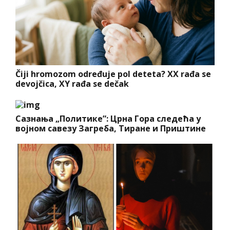
Čiji hromozom određuje pol deteta? XX rađa se
devojčica, XY rađa se dečak
Сазнања „Политике”: Црна Гора следећа у
војном савезу Загреба, Тиране и Приштине