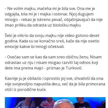
- Ne volim majku, maćeha mi je bila sve. Ona me je
odgajila, bila mi je i majka i oslonac. Njoj dugujem
mnogo - rekao je iskreno pevač, objašnjavajući da nije
imao priliku da odrasta uz biološku majku.
Šeki je otkrio da svoju majku nije video gotovo deset
godina. Kada su se konačno sreli, kaže da nije osetio
emocije kakve bi mnogi očekivali.
- Osećao sam se kao da sam sreo običnu ženu. Nisam
odrastao uz nju i nisam mogao razviti taj odnos koji
dete ima prema majci - priznao je Turković.
Kasnije ju je obilazio i oprostio joj sve, shvativši da ona
nije svojevoljno napustila decu, već da je bila primorana
otići iz porodične kuće.