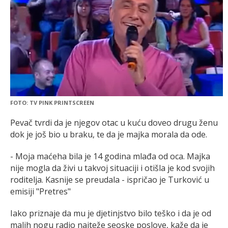
FOTO: TV PINK PRINTSCREEN
Pevač tvrdi da je njegov otac u kuću doveo drugu ženu
dok je još bio u braku, te da je majka morala da ode.
- Moja maćeha bila je 14 godina mlađa od oca. Majka
nije mogla da živi u takvoj situaciji i otišla je kod svojih
roditelja. Kasnije se preudala - ispričao je Turković u
emisiji "Pretres"
Iako priznaje da mu je djetinjstvo bilo teško i da je od
malih nogu radio najteže seoske poslove, kaže da je