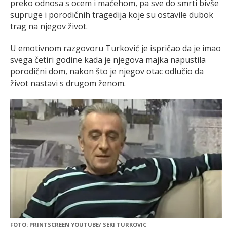
preko odnosa s ocem i maćehom, pa sve do smrti bivše
supruge i porodičnih tragedija koje su ostavile dubok
trag na njegov život.
U emotivnom razgovoru Turković je ispričao da je imao
svega četiri godine kada je njegova majka napustila
porodični dom, nakon što je njegov otac odlučio da
život nastavi s drugom ženom.
FOTO: PRINTSCREEN YOUTUBE/ SEKI TURKOVIC