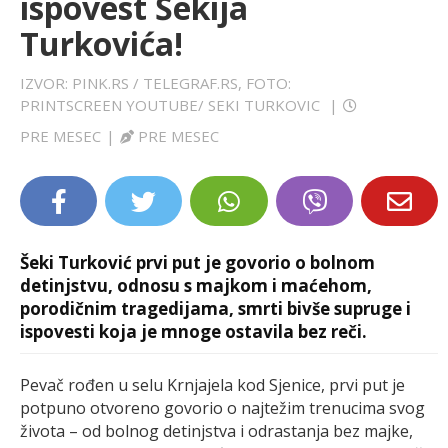
ispovest Šekija
LIFESTYLE
Turkovića!
EXTRA
IZVOR: PINK.RS / TELEGRAF.RS, FOTO:
PRINTSCREEN YOUTUBE/ SEKI TURKOVIC
|
PRE MESEC
|
PRE MESEC
Šeki Turković prvi put je govorio o bolnom
detinjstvu, odnosu s majkom i maćehom,
porodičnim tragedijama, smrti bivše supruge i
ispovesti koja je mnoge ostavila bez reči.
Pevač rođen u selu Krnjajela kod Sjenice, prvi put je
potpuno otvoreno govorio o najtežim trenucima svog
života – od bolnog detinjstva i odrastanja bez majke,