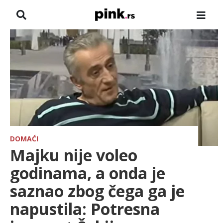
NASLOVNA
VESTI
ZADRUGA
SHOWBIZ
HRONIKA
DOMAĆI
Majku nije voleo
PINKOVE ZVEZDE
godinama, a onda je
saznao zbog čega ga je
ODEON
napustila: Potresna
SPORT