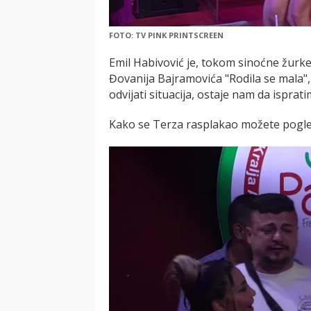
FOTO: TV PINK PRINTSCREEN
Emil Habivović je, tokom sinoćne žurk
Đovanija Bajramovića "Rodila se mala", 
odvijati situacija, ostaje nam da isprati
Kako se Terza rasplakao možete pogl