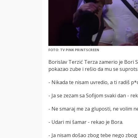
FOTO: TV PINK PRINTSCREEN
Borislav Terzić Terza zamerio je Bori Sa
pokazao zube i rešio da mu se suprotst
- Nikada te nisam uvredio, a ti radiš p*
- Ja se zezam sa Sofijom svaki dan - rek
- Ne smaraj me za gluposti, ne volim ne
- Udari mi šamar - rekao je Bora.
- Ja nisam došao zbog tebe nego zbog s