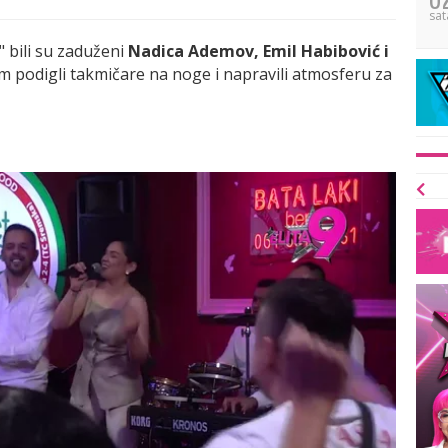
sat
" bili su zaduženi
Nadica Ademov, Emil Habibović i
m podigli takmičare na noge i napravili atmosferu za