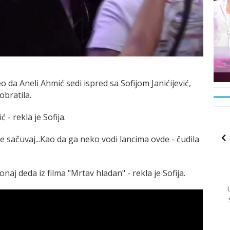
deo da Aneli Ahmić sedi ispred sa Sofijom Janićijević,
obratila.
 - rekla je Sofija.
ože sačuvaj...Kao da ga neko vodi lancima ovde - čudila
 onaj deda iz filma "Mrtav hladan" - rekla je Sofija.