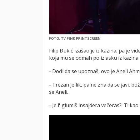
FOTO: TV PINK PRINTSCREEN
Filip Đukić izašao je iz kazina, pa je vi
koja mu se odmah po izlasku iz kazina 
- Dođi da se upoznaš, ovo je Aneli Ahmić
- Trezan je lik, pa ne zna da se javi, b
se Aneli.
- Je l' glumiš insajdera večeras?! Ti kao