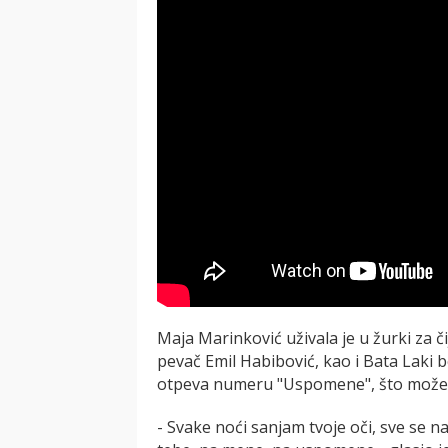
Maja Marinković uživala je u žurki za 
pevač Emil Habibović, kao i Bata Laki b
otpeva numeru "Uspomene", što može
- Svake noći sanjam tvoje oči, sve se 