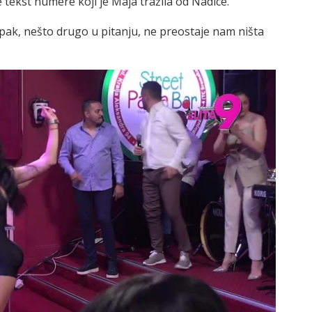
 tekst numere koji je Maja tražila od Nadice.
je pak, nešto drugo u pitanju, ne preostaje nam ništa