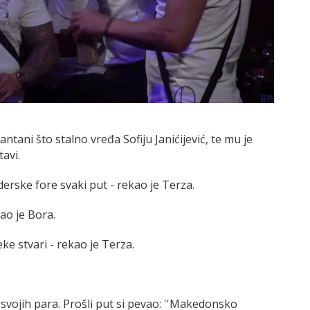
ntani što stalno vređa Sofiju Janićijević, te mu je
avi.
derske fore svaki put - rekao je Terza.
ao je Bora.
ke stvari - rekao je Terza.
vojih para. Prošli put si pevao: ''Makedonsko