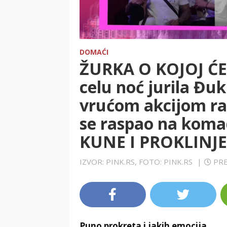
DOMAĆI
ŽURKA O KOJOJ ĆE 
celu noć jurila Đuk
vrućom akcijom razv
se raspao na koma
KUNE I PROKLINJE
IZVOR: PINK.RS, FOTO: PINK.RS
|
PRE
Puno prokreta i jakih emocija.