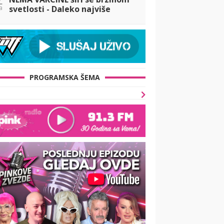
a
svetlosti - Daleko najviše
obolelih ima u KOMŠILUKU
PROGRAMSKA ŠEMA