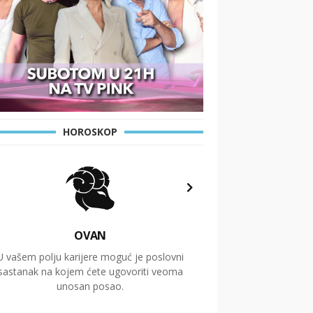
HOROSKOP
OVAN
U vašem polju karijere moguć je poslovni
Putovanja i čitav niz
sastanak na kojem ćete ugovoriti veoma
glavnu temu ovog 
unosan posao.
temelje dugoro