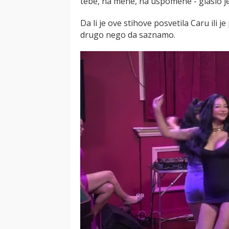
tebe, na mene, na uspomene - glasio je
Da li je ove stihove posvetila Caru ili 
drugo nego da saznamo.