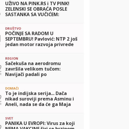
UŽIVO NA PINK.RS i TV PINK!
ZELENSKI SE OBRAĆA POSLE
n
SASTANKA SA VUČIĆEM:
Zahvalio se na poštovanju koje
je ukazano Ukrajini
DRUŠTVO
POČINJE SA RADOM U
1
SEPTEMBRU! Pavlović: NTP 2 još
t
jedan motor razvoja privrede
našeg grada
REGION
Sačekuša na aerodromu
2
završila velikom tučom:
a
Navijači padali po
automobilima
DOMAĆI
To je indijska serija... Dača
2
nikad suroviji prema Asminu i
a
Aneli, nada se da će ga Maja
DRESIRATI kao kuče, pa otkrio
da ga je Sofija otpratila sa In
SVET
PANIKA U EVROPI: Virus za koji
2
NEMA VAKCINE širi se brzinom