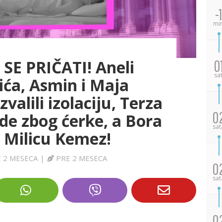
-1
mi
SE PRIČATI! Aneli
0
sa
ića, Asmin i Maja
alili izolaciju, Terza
0
de zbog ćerke, a Bora
sat
 Milicu Kemez!
 2 MESECA
|
PRE 2 MESECA
0
sat
0