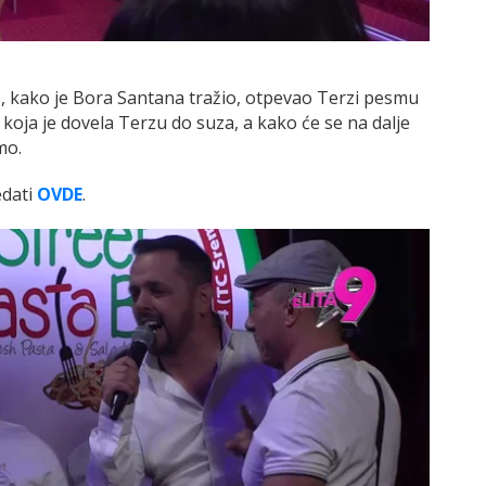
e, kako je Bora Santana tražio, otpevao Terzi pesmu
koja je dovela Terzu do suza, a kako će se na dalje
mo.
edati
OVDE
.