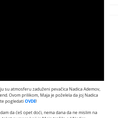
čiju su atmosferu zaduženi pevačica Nadica Ademov,
end. Ovom prilikom, Maja je poželela da joj Nadica
te pogledati
OVDE
!
nadam da ćeš opet doći, nema dana da ne mislim na