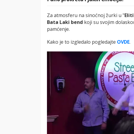
Za atmosferu na sinoćnoj žurki u "
Eliti
Bata Laki bend
koji su svojim dolasko
pamćenje.
Kako je to izgledalo pogledajte
OVDE
.