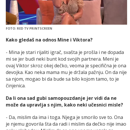
FOTO: RED TV PRINTSCREEN
Kako gledaš na odnos Mine i Viktora?
- Mina je stari rijaliti igrač, svašta je prošla i ne dopada
mi se jer budi neki bunt kod svojih partnera. Meni je
ovaj Viktor skroz okej dečko, veoma je specifična je ona
devojka. Kao neka mama mu je držala pažnju. On da nije
sa njom, mogao bi da bude sa bilo kojom tamo, to je
činjenica.
Da li ona sad gubi samopouzdanje jer vidi da ne
može da upravlja s njim, kako neki učesnici misle?
- Da, mislim da ima i toga. Njega je smorilo sve to. Ona
je njemu govorila šta da radi i mislim da dečko nije imao