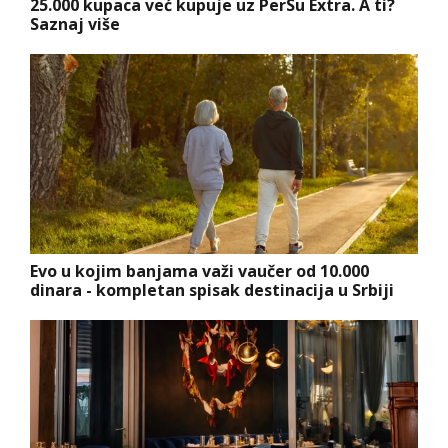
25.000 kupaca već kupuje uz PerSu Extra. A ti?
Saznaj više
Evo u kojim banjama važi vaučer od 10.000
dinara - kompletan spisak destinacija u Srbiji