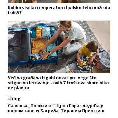
Koliko visoku temperaturu ljudsko telo može da
izdrži?
Većina građana izgubi novac pre nego što
stigne na letovanje - ovih 7 troškova skoro niko
ne planira
Сазнања „Политике”: Црна Гора следећа у
војном савезу Загреба, Тиране и Приштине