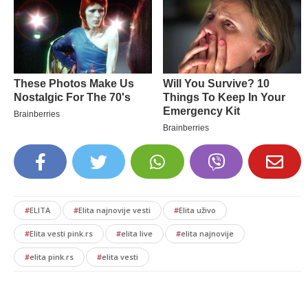
#
ELITA
#
Elita najnovije vesti
#
Elita uživo
#
Elita vesti pink.rs
#
elita live
#
elita najnovije
#
elita pink.rs
#
elita vesti