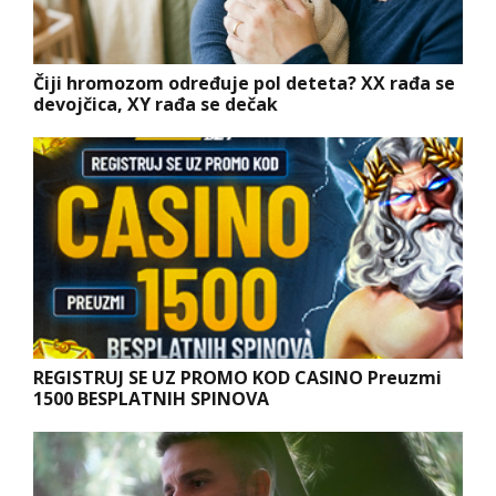
Čiji hromozom određuje pol deteta? XX rađa se
devojčica, XY rađa se dečak
REGISTRUJ SE UZ PROMO KOD CASINO Preuzmi
1500 BESPLATNIH SPINOVA