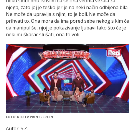
neku slobodnu. Mislim da se ona veoma vezala za
njega, zato joj je teško jer je na neki način odbijena bila.
Ne može da upravlja s njim, to je boli. Ne može da
prihvati to. Ona mora da ima pored sebe nekog s kim će
da manipuliše, njoj je pokazivanje ljubavi tako što će je
neki muškarac slušati, ona to voli.
FOTO: RED TV PRINTSCREEN
Autor: S.Z.