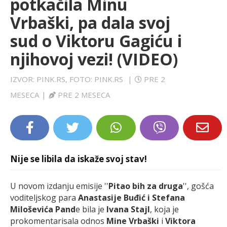
potkačila Minu
LIFESTYLE
Vrbaški, pa dala svoj
sud o Viktoru Gagiću i
EXTRA
njihovoj vezi! (VIDEO)
IZVOR: PINK.RS, FOTO: PINK.RS
|
PRE 2
MESECA
|
PRE 2 MESECA
Nije se libila da iskaže svoj stav!
U novom izdanju emisije ''
Pitao bih za druga
'', gošća
voditeljskog para
Anastasije Buđić i Stefana
Miloševića Pand
e bila je
Ivana Stajl
, koja je
prokomentarisala odnos
Mine Vrbaški
i
Viktora