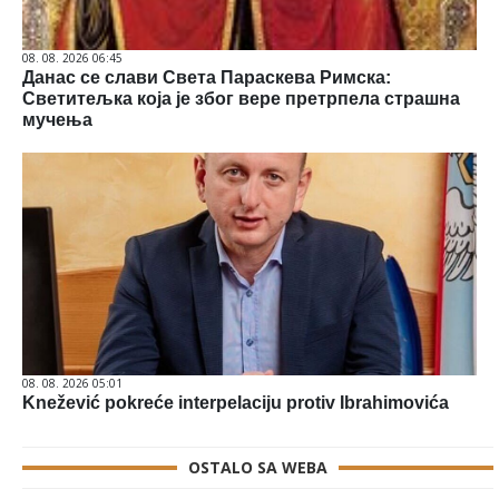
08. 08. 2026 06:45
Данас се слави Света Параскева Римска:
Светитељка која је због вере претрпела страшна
мучења
08. 08. 2026 05:01
Knežević pokreće interpelaciju protiv Ibrahimovića
OSTALO SA WEBA