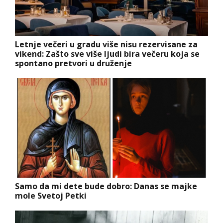
Letnje večeri u gradu više nisu rezervisane za
vikend: Zašto sve više ljudi bira večeru koja se
spontano pretvori u druženje
Samo da mi dete bude dobro: Danas se majke
mole Svetoj Petki