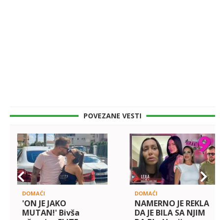
POVEZANE VESTI
DOMAĆI
DOMAĆI
'ON JE JAKO
NAMERNO JE REKLA
MUTAN!' Bivša
DA JE BILA SA NJIM