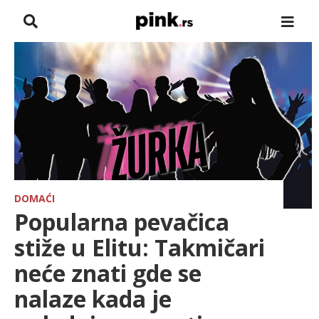
NASLOVNA
VESTI
ZADRUGA
SHOWBIZ
HRONIKA
DOMAĆI
Popularna pevačica
PINKOVE ZVEZDE
stiže u Elitu: Takmičari
neće znati gde se
ODEON
nalaze kada je
SPORT