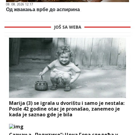
08. 08. 2026 12:17
Од жвакања врбе до аспирина
JOŠ SA WEBA
Marija (3) se igrala u dvorištu i samo je nestala:
Posle 42 godine otac je pronašao, zanemeo je
kada je saznao gde je bila
Сазнања „Политике”: Црна Гора следећа у