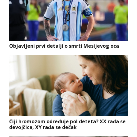
Objavljeni prvi detalji o smrti Mesijevog oca
Čiji hromozom određuje pol deteta? XX rađa se
devojčica, XY rađa se dečak