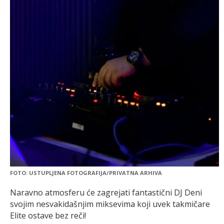
FOTO: USTUPLJENA FOTOGRAFIJA/PRIVATNA ARHIVA
Naravno atmosferu će zagrejati fantastični DJ Deni
svojim nesvakidašnjim miksevima koji uvek takmičare
Elite ostave bez reči!