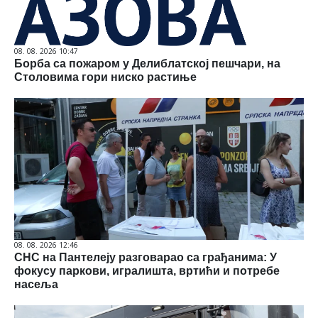
08. 08. 2026 10:47
Борба са пожаром у Делиблатској пешчари, на
Столовима гори ниско растиње
08. 08. 2026 12:46
СНС на Пантелеју разговарао са грађанима: У
фокусу паркови, игралишта, вртићи и потребе
насеља