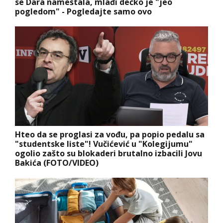
se Dara nameštala, mlađi dečko je "jeo
pogledom" - Pogledajte samo ovo
Hteo da se proglasi za vođu, pa popio pedalu sa
"studentske liste"! Vučićević u "Kolegijumu"
ogolio zašto su blokaderi brutalno izbacili Jovu
Bakića (FOTO/VIDEO)