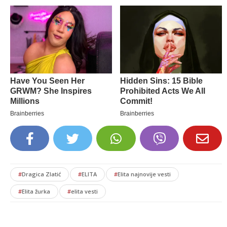
#
Dragica Zlatić
#
ELITA
#
Elita najnovije vesti
#
Elita žurka
#
elita vesti