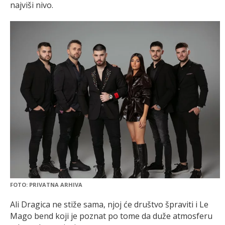
najviši nivo.
FOTO: PRIVATNA ARHIVA
Ali Dragica ne stiže sama, njoj će društvo špraviti i Le
Mago bend koji je poznat po tome da duže atmosferu