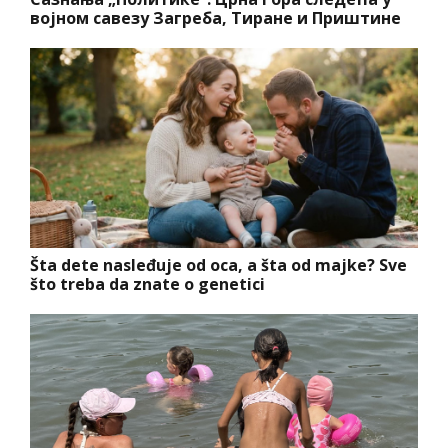
војном савезу Загреба, Тиране и Приштине
Šta dete nasleđuje od oca, a šta od majke? Sve
što treba da znate o genetici