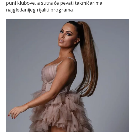
puni klubove, a sutra će pevati takmičarima
najgledanijeg rijaliti programa.