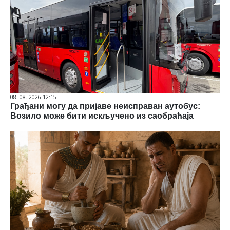
08. 08. 2026 12:15
Грађани могу да пријаве неисправан аутобус:
Возило може бити искључено из саобраћаја