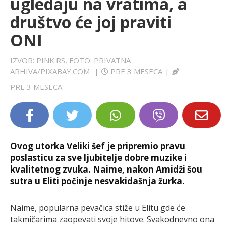
ugledaju na vratima, a
LIFESTYLE
društvo će joj praviti
ONI
EXTRA
IZVOR: PINK.RS, FOTO: PRIVATNA
ARHIVA/PIXABAY.COM
|
PRE 3 MESECA
|
PRE 3 MESECA
Ovog utorka Veliki šef je pripremio pravu
poslasticu za sve ljubitelje dobre muzike i
kvalitetnog zvuka. Naime, nakon Amidži šou
sutra u Eliti počinje nesvakidašnja žurka.
Naime, popularna pevačica stiže u Elitu gde će
takmičarima zaopevati svoje hitove. Svakodnevno ona