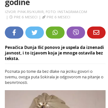
godine
LIFESTYLE
IZVOR: PINK.RS/KURIR, FOTO: INSTAGRAM.COM
|
PRE 6 MESECI
|
PRE 6 MESECI
EXTRA
Pevačica Dunja Ilić ponovo je uspela da iznenadi
javnost, i to izjavom koja je mnoge ostavila bez
teksta.
Poznata po tome da bez dlake na jeziku govori o
svemu, ovoga puta šokirala je odgovorom na pitanje o
besmrtnosti.