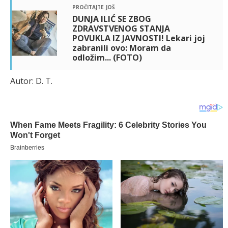
pročitajte još
DUNJA ILIĆ SE ZBOG
ZDRAVSTVENOG STANJA
POVUKLA IZ JAVNOSTI! Lekari joj
zabranili ovo: Moram da
odložim... (FOTO)
Autor: D. T.