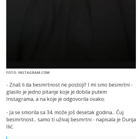
FOTO: INSTAGRAM.COM
- Znaš li da besmrtnost ne postoji? I mi smo besmrtni -
glasilo je jedno pitanje koje je dobila putem
Instagrama, a na koje je odgovorila ovako:
- Ja se smorila sa 34. može još desetak godina... Čuj
besmrtnost... samo ti uživaj besmrtni - napisala je Dunja
Ilić.