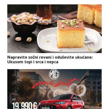
Napravite sočni revani i oduševite ukućane:
Ukusom topi i srca i nepca