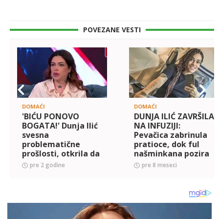
POVEZANE VESTI
DOMAĆI
DOMAĆI
'BIĆU PONOVO
DUNJA ILIĆ ZAVRŠILA
BOGATA!' Dunja Ilić
NA INFUZIJI:
svesna
Pevačica zabrinula
problematične
pratioce, dok ful
prošlosti, otkrila da
našminkana pozira
je naučila lekciju:
sa braunilom u ruci
pre 2 godine
pre 8 meseci
Jedan dan pašteta,
(FOTO)
drugi KAVIJAR...