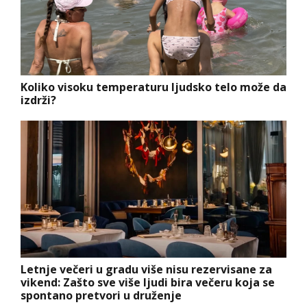
Koliko visoku temperaturu ljudsko telo može da
izdrži?
Letnje večeri u gradu više nisu rezervisane za
vikend: Zašto sve više ljudi bira večeru koja se
spontano pretvori u druženje