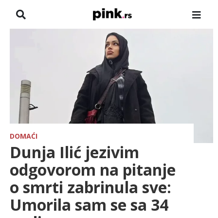
NASLOVNA
VESTI
ZADRUGA
SHOWBIZ
HRONIKA
DOMAĆI
Dunja Ilić jezivim
PINKOVE ZVEZDE
odgovorom na pitanje
o smrti zabrinula sve:
TV
Umorila sam se sa 34
SPORT