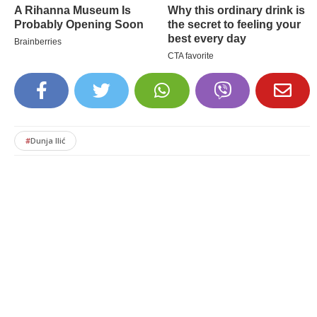
#
Dunja Ilić