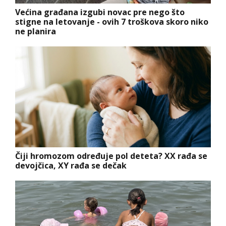
Većina građana izgubi novac pre nego što
stigne na letovanje - ovih 7 troškova skoro niko
ne planira
Čiji hromozom određuje pol deteta? XX rađa se
devojčica, XY rađa se dečak