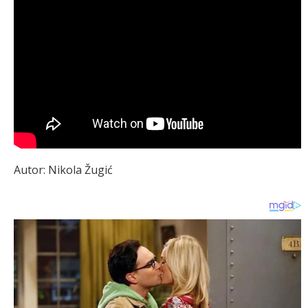
Autor: Nikola Žugić