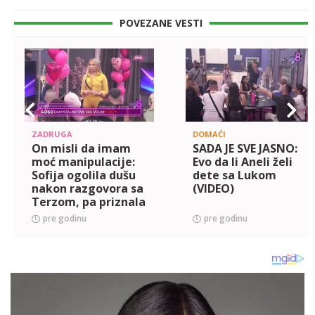
POVEZANE VESTI
ZADRUGA
DOMAĆI
On misli da imam
SADA JE SVE JASNO:
moć manipulacije:
Evo da li Aneli želi
Sofija ogolila dušu
dete sa Lukom
nakon razgovora sa
(VIDEO)
Terzom, pa priznala
da nikada nije imala
pre godinu
pre godinu
zle namere prema
njemu! (VIDEO)