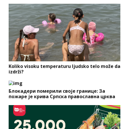
Koliko visoku temperaturu ljudsko telo može da
izdrži?
Блокадери померили своје границе: За
пожаре је крива Српска православна црква