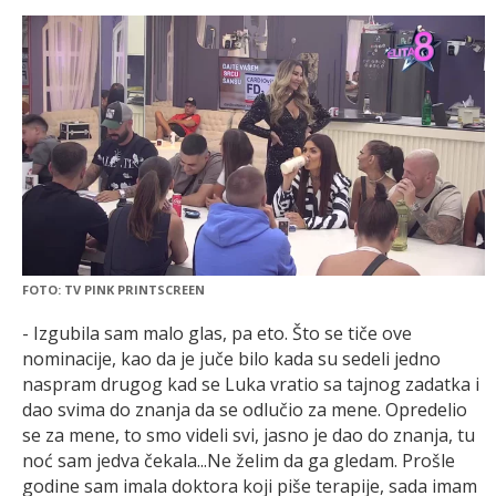
FOTO: TV PINK PRINTSCREEN
- Izgubila sam malo glas, pa eto. Što se tiče ove
nominacije, kao da je juče bilo kada su sedeli jedno
naspram drugog kad se Luka vratio sa tajnog zadatka i
dao svima do znanja da se odlučio za mene. Opredelio
se za mene, to smo videli svi, jasno je dao do znanja, tu
noć sam jedva čekala...Ne želim da ga gledam. Prošle
godine sam imala doktora koji piše terapije, sada imam