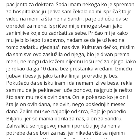
pacijenta za doktora. Sada imam nekoga ko je spreman
za hospitalizaciju. Jedva sam čekala da mi ispriča šta je
video na meni, a šta ne na Sandri, pa je odlučio da se
opredeli za mene. Ispričao mi je mnoge stvari jako
zanimljive koje ću zadržati za sebe. Pričao mi je kako
mu je bilo lepo i zabavno, nadam se da je uživao na
tomo zadatku gledajući nas dve. Kulturan dečko, mislim
da sam sve ovo zaslužila od njega, bio je divan prema
meni, ne mogu da kažem nijednu lošu reč za njega, iako
je rekao da ga 10 dana bez prestanka vređam. Između
ljubavi i besa je jako tanka linija, proradio je bes.
Pokušaću da se iskuliram i da nemam izlive besa, rekla
sam mu da je pekinezer juče ponovo, najgrublje nešto
što sam mu rekla ovih dana. On je pokazao ko je on i
šta je on ovih dana, ne ovih, nego poslednjih mesec
dana. Želim mu sve najbolje od srca, Baja je pobedio
Biljanu, jer se mama borila za nas, a on za Sandru.
Zahvaliću se njegovoj mami i poručiti joj da nema
potrebe da se bori za nas, jer nikada više sa njenim