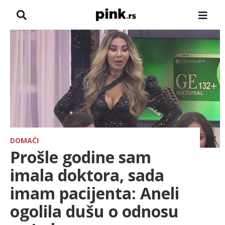
NASLOVNA
VESTI
ZADRUGA
SHOWBIZ
HRONIKA
DOMAĆI
Prošle godine sam
FARMERI
imala doktora, sada
imam pacijenta: Aneli
TV
ogolila dušu o odnosu
SPORT