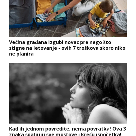
Većina građana izgubi novac pre nego što
stigne na letovanje - ovih 7 troškova skoro niko
ne planira
Kad ih jednom povredite, nema povratka! Ova 3
znaka spaljuju sve mostove i kreću ispočetka!