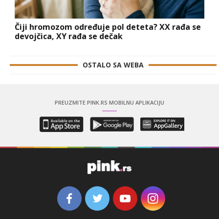
Čiji hromozom određuje pol deteta? XX rađa se
devojčica, XY rađa se dečak
OSTALO SA WEBA
PREUZMITE PINK.RS MOBILNU APLIKACIJU