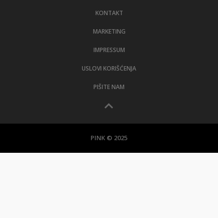
KONTAKT
MARKETING
IMPRESSUM
USLOVI KORIŠĆENJA
PIŠITE NAM
PINK © 2025