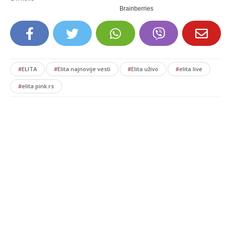
#
ELITA
#
Elita najnovije vesti
#
Elita uživo
#
elita live
#
elita pink.rs