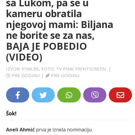
sa Lukom, pa se u
LIFESTYLE
kameru obratila
njegovoj mami: Biljana
EXTRA
ne borite se za nas,
BAJA JE POBEDIO
(VIDEO)
IZVOR: PINK.RS, FOTO: TV PINK PRINTSCREEN
|
PRE GODINU
|
PRE GODINU
Šok!
Aneli Ahmić
prva je iznela nominaciju.