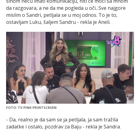
sinom neću imati komunikaciju, niti će moći sa mnom
da razgovara, a ne da me pogleda u oči...Sve najgore
mislim o Sandri, petljala se u moj odnos. To je to,
ostavljam Luku, šaljem Sandru - rekla je Aneli.
FOTO: TV PINK PRINTSCREEN
- Da, realno je da sam se ja petljala, ja sam tražila
zadatke i ostalo, pozdrav za Baju - rekla je Sandra.