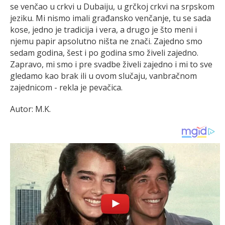
se venčao u crkvi u Dubaiju, u grčkoj crkvi na srpskom
jeziku. Mi nismo imali građansko venčanje, tu se sada
kose, jedno je tradicija i vera, a drugo je što meni i
njemu papir apsolutno ništa ne znači. Zajedno smo
sedam godina, šest i po godina smo živeli zajedno.
Zapravo, mi smo i pre svadbe živeli zajedno i mi to sve
gledamo kao brak ili u ovom slučaju, vanbračnom
zajednicom - rekla je pevačica.
Autor: M.K.