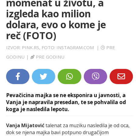
momenat u životu, a
LIFESTYLE
izgleda kao milion
dolara, evo o kome je
EXTRA
reč (FOTO)
IZVOR: PINK.RS, FOTO: INSTAGRAM.COM
|
PRE
GODINU
|
PRE GODINU
Pevačicina majka se ne eksponira u javnosti, a
Vanja je napravila presedan, te se pohvalila od
koga je nasledila lepotu.
Vanja Mijatović
talenat za muziku nasledila je od oca,
dok se njena majka bavi potpuno drugačijom