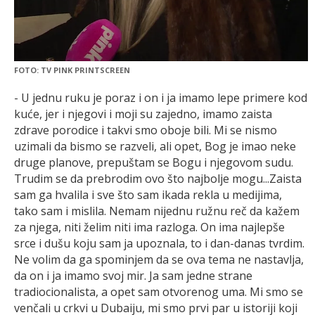
FOTO: TV PINK PRINTSCREEN
- U jednu ruku je poraz i on i ja imamo lepe primere kod
kuće, jer i njegovi i moji su zajedno, imamo zaista
zdrave porodice i takvi smo oboje bili. Mi se nismo
uzimali da bismo se razveli, ali opet, Bog je imao neke
druge planove, prepuštam se Bogu i njegovom sudu.
Trudim se da prebrodim ovo što najbolje mogu...Zaista
sam ga hvalila i sve što sam ikada rekla u medijima,
tako sam i mislila. Nemam nijednu ružnu reč da kažem
za njega, niti želim niti ima razloga. On ima najlepše
srce i dušu koju sam ja upoznala, to i dan-danas tvrdim.
Ne volim da ga spominjem da se ova tema ne nastavlja,
da on i ja imamo svoj mir. Ja sam jedne strane
tradiocionalista, a opet sam otvorenog uma. Mi smo se
venčali u crkvi u Dubaiju, mi smo prvi par u istoriji koji