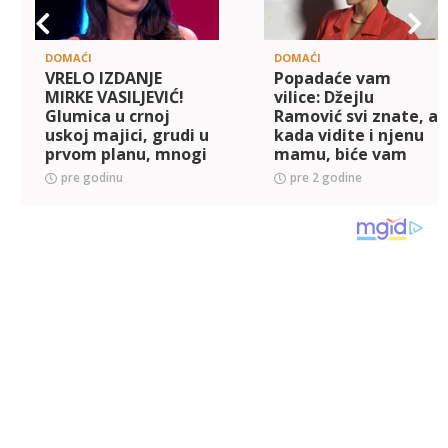
DOMAĆI
DOMAĆI
VRELO IZDANJE
Popadaće vam
MIRKE VASILJEVIĆ!
vilice: Džejlu
Glumica u crnoj
Ramović svi znate, a
uskoj majici, grudi u
kada vidite i njenu
prvom planu, mnogi
mamu, biće vam
kažu da izgleda kao
jasno na koga je!
pre godinu
pre 2 godine
MILION DOLARA
(FOTO)