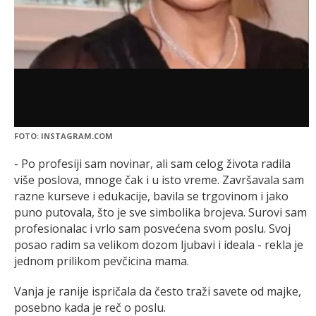
FOTO: INSTAGRAM.COM
- Po profesiji sam novinar, ali sam celog života radila
više poslova, mnoge čak i u isto vreme. Završavala sam
razne kurseve i edukacije, bavila se trgovinom i jako
puno putovala, što je sve simbolika brojeva. Surovi sam
profesionalac i vrlo sam posvećena svom poslu. Svoj
posao radim sa velikom dozom ljubavi i ideala - rekla je
jednom prilikom pevčicina mama.
Vanja je ranije ispričala da često traži savete od majke,
posebno kada je reč o poslu.