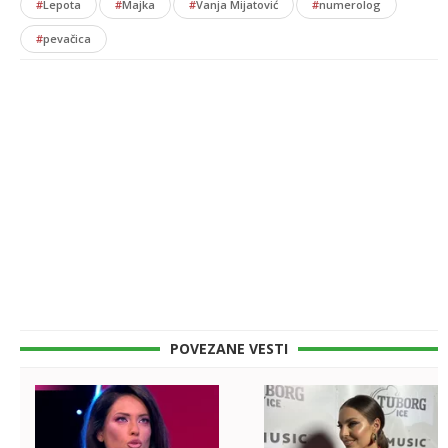
#
Lepota
#
Majka
#
Vanja Mijatović
#
numerolog
#
pevačica
POVEZANE VESTI