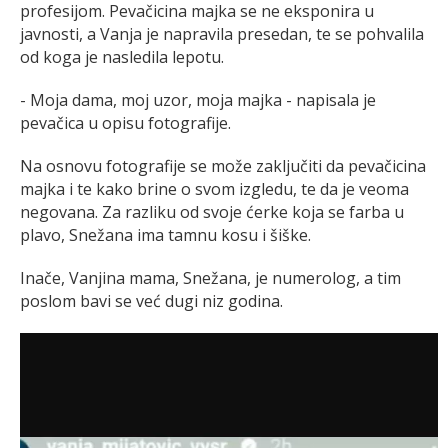
profesijom. Pevačicina majka se ne eksponira u
javnosti, a Vanja je napravila presedan, te se pohvalila
od koga je nasledila lepotu.
- Moja dama, moj uzor, moja majka - napisala je
pevačica u opisu fotografije.
Na osnovu fotografije se može zaključiti da pevačicina
majka i te kako brine o svom izgledu, te da je veoma
negovana. Za razliku od svoje ćerke koja se farba u
plavo, Snežana ima tamnu kosu i šiške.
Inače, Vanjina mama, Snežana, je numerolog, a tim
poslom bavi se već dugi niz godina.