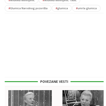
#
Anđelka Milivojević
#
Anđelka Milivojević Tadić
#
Glumica Narodnog pozorišta
#
glumica
#
umrla glumica
POVEZANE VESTI