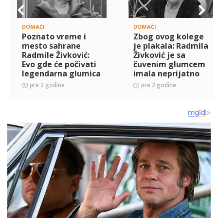
DOMAĆI
DOMAĆI
Poznato vreme i
Zbog ovog kolege
mesto sahrane
je plakala: Radmila
Radmile Živković:
Živković je sa
Evo gde će počivati
čuvenim glumcem
legendarna glumica
imala neprijatno
iskustvo, a tu scenu
pre 2 godine
pre 2 godine
nikada nije
zaboravila