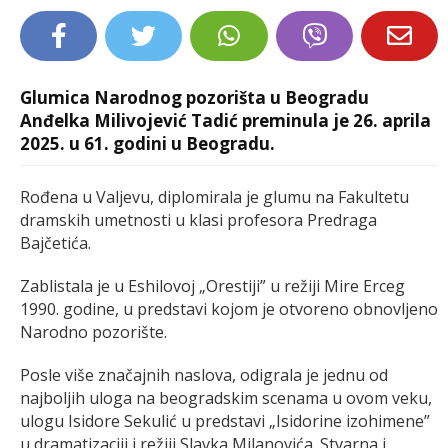
LIFESTYLE
EXTRA
Glumica Narodnog pozorišta u Beogradu
Anđelka Milivojević Tadić preminula je 26. aprila
2025. u 61. godini u Beogradu.
Rođena u Valjevu, diplomirala je glumu na Fakultetu
dramskih umetnosti u klasi profesora Predraga
Bajčetića.
Zablistala je u Eshilovoj „Orestiji” u režiji Mire Erceg
1990. godine, u predstavi kojom je otvoreno obnovljeno
Narodno pozorište.
Posle više značajnih naslova, odigrala je jednu od
najboljih uloga na beogradskim scenama u ovom veku,
ulogu Isidore Sekulić u predstavi „Isidorine izohimene”
u dramatizaciji i režiji Slavka Milanovića. Stvarna i