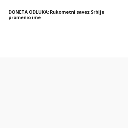
DONETA ODLUKA: Rukometni savez Srbije
promenio ime
Hibrid broj 1 koji osvaja Evropu, sada po
specijalnoj akcijskoj ceni od 19.990€ do 31.8.