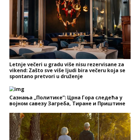
Letnje večeri u gradu više nisu rezervisane za
vikend: Zašto sve više ljudi bira večeru koja se
spontano pretvori u druženje
Сазнања „Политике”: Црна Гора следећа у
војном савезу Загреба, Тиране и Приштине