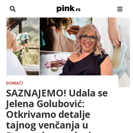
NASLOVNA
VESTI
ZADRUGA
SHOWBIZ
HRONIKA
DOMAĆI
SAZNAJEMO! Udala se
FARMERI
Jelena Golubović:
Otkrivamo detalje
TV
tajnog venčanja u
SPORT