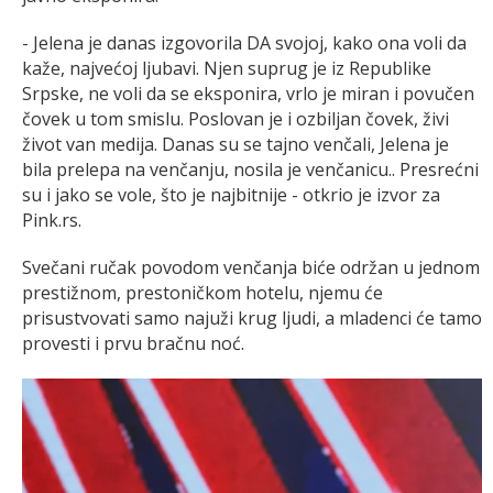
- Jelena je danas izgovorila DA svojoj, kako ona voli da
kaže, najvećoj ljubavi. Njen suprug je iz Republike
Srpske, ne voli da se eksponira, vrlo je miran i povučen
čovek u tom smislu. Poslovan je i ozbiljan čovek, živi
život van medija. Danas su se tajno venčali, Jelena je
bila prelepa na venčanju, nosila je venčanicu.. Presrećni
su i jako se vole, što je najbitnije - otkrio je izvor za
Pink.rs.
Svečani ručak povodom venčanja biće održan u jednom
prestižnom, prestoničkom hotelu, njemu će
prisustvovati samo najuži krug ljudi, a mladenci će tamo
provesti i prvu bračnu noć.