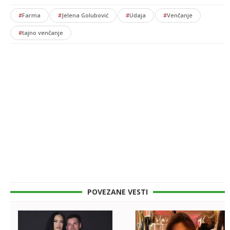
#
Farma
#
Jelena Golubović
#
Udaja
#
Venčanje
#
tajno venčanje
POVEZANE VESTI