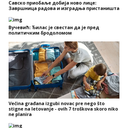
Савско приобаље добија ново лице:
Завршница радова и изградња пристаништа
Вучевић: Ђилас је свестан да је пред
политичким бродоломом
Većina građana izgubi novac pre nego što
stigne na letovanje - ovih 7 troškova skoro niko
ne planira