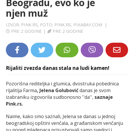
Beogradu, evo ko je
LIFESTYLE
njen muž
EXTRA
IZVOR: PINK.RS, FOTO: PINK.RS, PIXABAY.COM
|
PRE 2 GODINE
|
PRE 2 GODINE
Rijaliti zvezda danas stala na ludi kamen!
Pozorišna rediteljka i glumica, dvostruka pobednica
rijalitija Farma
, Jelena Golubović
danas je svom
izabraniku izgovorila sudbonosno ''da'',
saznaje
Pink.rs.
Naime, kako smo saznali, Jelena se danas u jednoj
beogradskoj opštini venčala, a građanskom venčanju
su pored mladenaca prisustvovali samo svedoci i