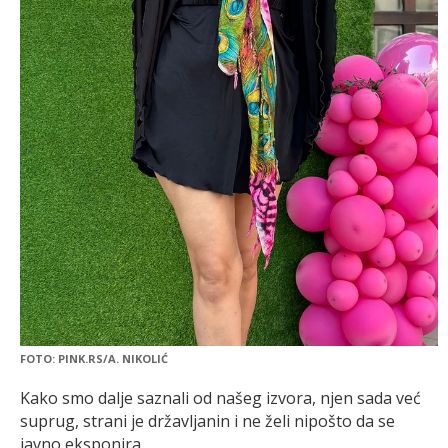
FOTO: PINK.RS/A. NIKOLIĆ
Kako smo dalje saznali od našeg izvora, njen sada već
suprug, strani je državljanin i ne želi nipošto da se
javno eksponira.