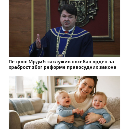
Петров: Мрдић заслужио посебан орден за
храброст због реформе правосудних закона