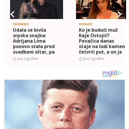
SHOWBIZ
DOMAĆI
Udala se bivša
Ko je budući muž
srpska snajka:
Kaje Ostojić?
Adrijana Lima
Pevačica danas
ponovo stala pred
staje na ludi kamen
svadbeni oltar, pa
četvrti put, a on je
otkrila detalj sa
zaljubljenik u
pre 2 godine
pre 2 godine
venčanja (FOTO)
muziku, evo koji
instrument svira
(FOTO)