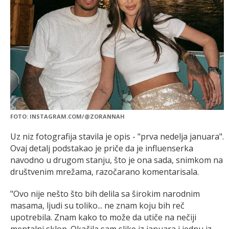
FOTO: INSTAGRAM.COM/@ZORANNAH
Uz niz fotografija stavila je opis - "prva nedelja januara".
Ovaj detalj podstakao je priče da je influenserka
navodno u drugom stanju, što je ona sada, snimkom na
društvenim mrežama, razočarano komentarisala.
"Ovo nije nešto što bih delila sa širokim narodnim
masama, ljudi su toliko... ne znam koju bih reč
upotrebila. Znam kako to može da utiče na nečiji
mentalni sklop. Okačila sam slike iz januara i jednu iz