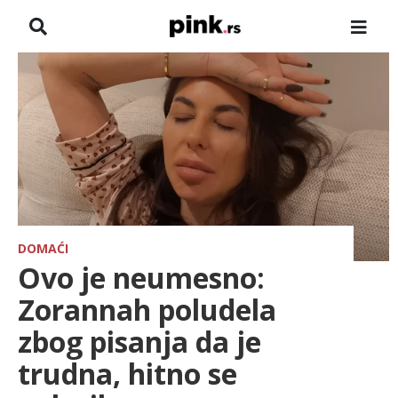
NASLOVNA
VESTI
ZADRUGA
SHOWBIZ
HRONIKA
DOMAĆI
Ovo je neumesno:
FARMERI
Zorannah poludela
zbog pisanja da je
TV
trudna, hitno se
SPORT