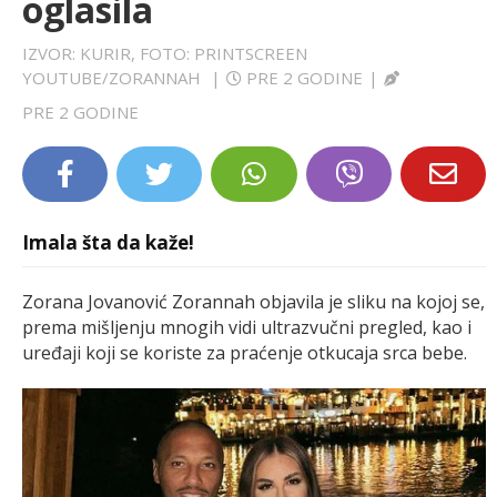
oglasila
LIFESTYLE
IZVOR: KURIR, FOTO: PRINTSCREEN
YOUTUBE/ZORANNAH
|
PRE 2 GODINE
|
EXTRA
PRE 2 GODINE
Imala šta da kaže!
Zorana Jovanović Zorannah objavila je sliku na kojoj se,
prema mišljenju mnogih vidi ultrazvučni pregled, kao i
uređaji koji se koriste za praćenje otkucaja srca bebe.