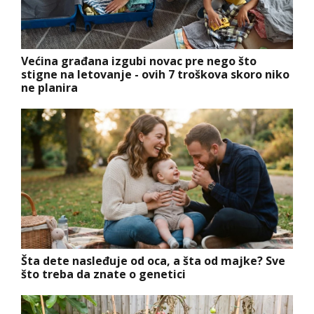
Većina građana izgubi novac pre nego što
stigne na letovanje - ovih 7 troškova skoro niko
ne planira
Šta dete nasleđuje od oca, a šta od majke? Sve
što treba da znate o genetici