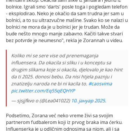
bolnice. Igrali smo 'darts' posle toga i pogledam telefon
- eksplodirao. Neko je okačio da sam trudna jer sam u
bolnici, a to su ultrazvučne mašine. Svako ko se nalazi u
bolnici ne mora da je u bolnici jer je trudan. Može da
bude nešto mnogo manje zabavno. Kačiti takve stvari
bez potvrde je neumesno", rekla je Zorannah u videu.
Koliko mi se sere vise od prenemaganja
influensera. Da okacila si sliku i u konceptu sa
drugim slikama koje si okacila, djelovalo je kao hint
da ti 2025. donosi bebu. Da nisi htjela paznju i
znatizelju naroda ne bi ni kacila to.
#caosvima
pic.twitter.com/Eq55qEQHYP
— sjsjjfkvo o (@Lea041022)
10. јануар 2025.
Podsetimo, Zorana već neko vreme živi sa svojim
partnerom fudbalerom koji iz prvog braka ima ćerku.
Influenserka je u odličnim odnosima sa njom, ali i sa