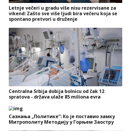
Letnje večeri u gradu više nisu rezervisane za
vikend: Zašto sve više ljudi bira večeru koja se
spontano pretvori u druženje
Centralna Srbija dobija bolnicu od čak 12
spratova - država ulaže 85 miliona evra
Сазнања „Политике”: Ко је поставио замку
Митрополиту Методију у Горњем Заостру