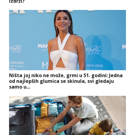
izdrži?
Ništa joj niko ne može, grmi u 51. godini: Jedna
od najlepših glumica se skinula, svi gledaju
samo u...