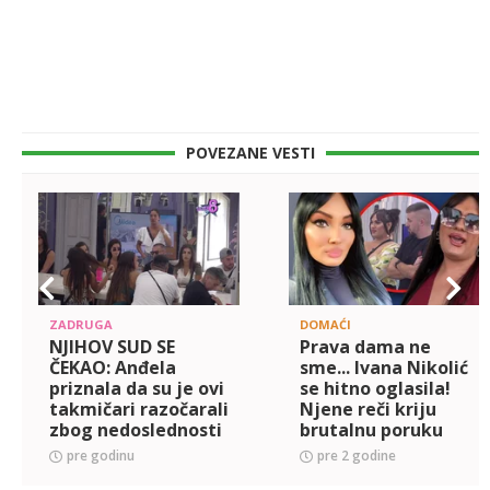
POVEZANE VESTI
ZADRUGA
DOMAĆI
NJIHOV SUD SE
Prava dama ne
ČEKAO: Anđela
sme... Ivana Nikolić
priznala da su je ovi
se hitno oglasila!
takmičari razočarali
Njene reči kriju
zbog nedoslednosti
brutalnu poruku
(VIDEO)
(FOTO)
pre godinu
pre 2 godine