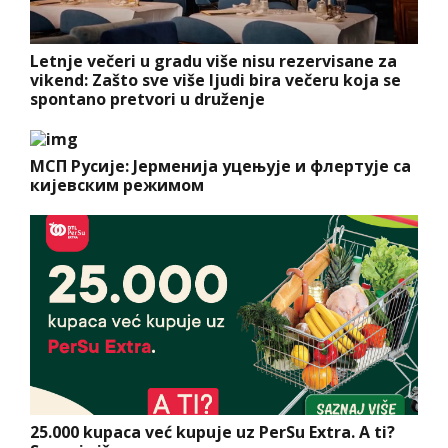
Letnje večeri u gradu više nisu rezervisane za
vikend: Zašto sve više ljudi bira večeru koja se
spontano pretvori u druženje
МСП Русије: Јерменија уцењује и флертује са
кијевским режимом
25.000 kupaca već kupuje uz PerSu Extra. A ti?