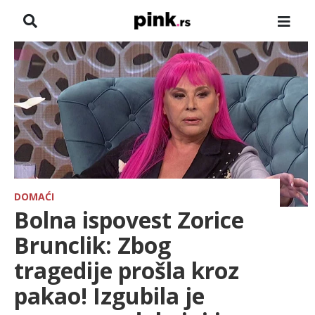
NASLOVNA
VESTI
ZADRUGA
SHOWBIZ
HRONIKA
DOMAĆI
Bolna ispovest Zorice
FARMERI
Brunclik: Zbog
tragedije prošla kroz
TV
pakao! Izgubila je
SPORT