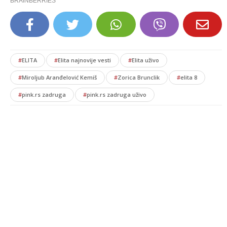
#
ELITA
#
Elita najnovije vesti
#
Elita uživo
#
Miroljub Aranđelović Kemiš
#
Zorica Brunclik
#
elita 8
#
pink.rs zadruga
#
pink.rs zadruga uživo