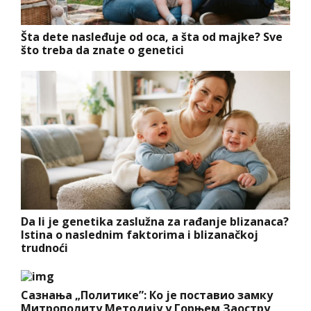
Šta dete nasleđuje od oca, a šta od majke? Sve
što treba da znate o genetici
Da li je genetika zaslužna za rađanje blizanaca?
Istina o naslednim faktorima i blizanačkoj
trudnoći
Сазнања „Политике”: Ко је поставио замку
Митрополиту Методију у Горњем Заостру