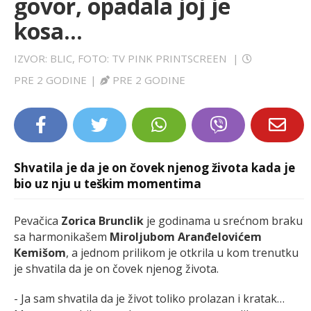
govor, opadala joj je
LIFESTYLE
kosa...
EXTRA
IZVOR: BLIC, FOTO: TV PINK PRINTSCREEN
|
PRE 2 GODINE
|
PRE 2 GODINE
Shvatila je da je on čovek njenog života kada je
bio uz nju u teškim momentima
Pevačica
Zorica Brunclik
je godinama u srećnom braku
sa harmonikašem
Miroljubom Aranđelovićem
Kemišom
, a jednom prilikom je otkrila u kom trenutku
je shvatila da je on čovek njenog života.
- Ja sam shvatila da je život toliko prolazan i kratak…