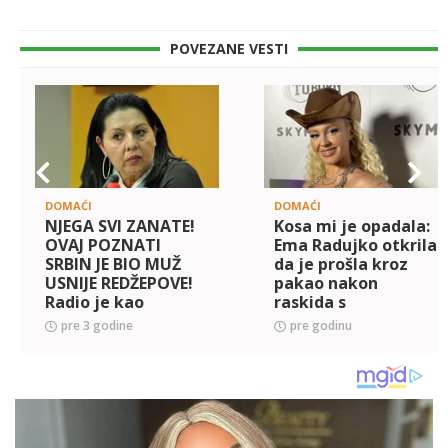
POVEZANE VESTI
DOMAĆI
DOMAĆI
NJEGA SVI ZANATE!
Kosa mi je opadala:
OVAJ POZNATI
Ema Radujko otkrila
SRBIN JE BIO MUŽ
da je prošla kroz
USNIJE REDŽEPOVE!
pakao nakon
Radio je kao
raskida s
profesor, IMAO SVOJ
fudbalerom Urošem
pre 3 godine
pre godinu
orkestar, a
Račićem
preminuo je dve
godine pre nje!