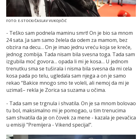
FOTO: E-STOCK/ČASLAV VUKOJIČIĆ
- Teško sam podnela maminu smrt! On je bio sa mnom
24 sata. Ja sam samo želela da odem za mamom, bez
obzira na decu… On je imao jednu vreću koja se kreće,
jednog zombija. Tada nisam bila svesna toga. Tada sam
izgubila moć govora… opada li mi je kosa… U jednom
trenutku sma se tuširala i nisma bila svesna da mi cela
kosa pada po telu, ugledala sam njega a on je samo
rekao “Bakice mnogo smo te voleli, ali nemoj da mi je
uzimaš– rekla je Zorica sa suzama u očima.
- Tada sam se trgnula i shvatila. On je sa mnom bolovao
tu bol, maksimalno mi je pomogao, u tim trenucima
sam shvatila da je on čovek za mene - kazala je pevačica
u emisiji "Premijera - Vikend specijal".