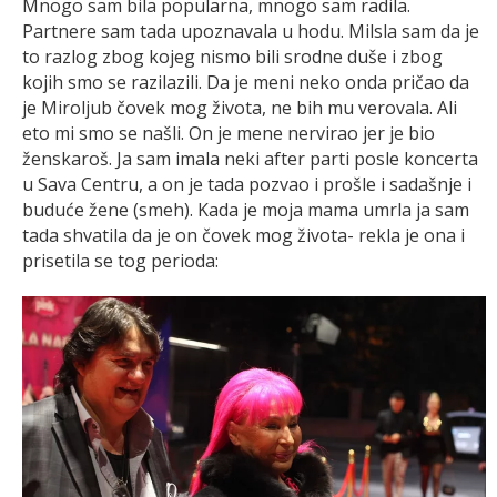
Mnogo sam bila popularna, mnogo sam radila.
Partnere sam tada upoznavala u hodu. Milsla sam da je
to razlog zbog kojeg nismo bili srodne duše i zbog
kojih smo se razilazili. Da je meni neko onda pričao da
je Miroljub čovek mog života, ne bih mu verovala. Ali
eto mi smo se našli. On je mene nervirao jer je bio
ženskaroš. Ja sam imala neki after parti posle koncerta
u Sava Centru, a on je tada pozvao i prošle i sadašnje i
buduće žene (smeh). Kada je moja mama umrla ja sam
tada shvatila da je on čovek mog života- rekla je ona i
prisetila se tog perioda: