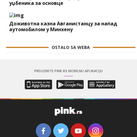
уџбеника за основце
Доживотна казна Авганистанцу за напад
аутомобилом у Минхену
OSTALO SA WEBA
PREUZMITE PINK.RS MOBILNU APLIKACIJU