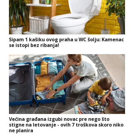
Sipam 1 kašiku ovog praha u WC šolju: Kamenac
se istopi bez ribanja!
Većina građana izgubi novac pre nego što
stigne na letovanje - ovih 7 troškova skoro niko
ne planira