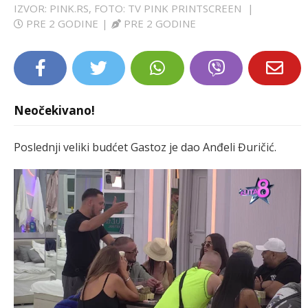
IZVOR: PINK.RS, FOTO: TV PINK PRINTSCREEN
|
LIFESTYLE
PRE 2 GODINE
|
PRE 2 GODINE
EXTRA
Neočekivano!
Poslednji veliki budćet Gastoz je dao Anđeli Đuričić.