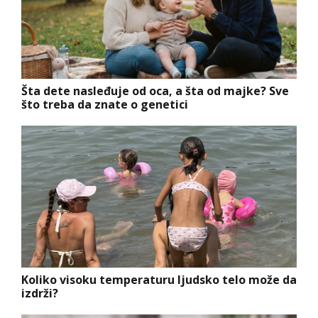
Šta dete nasleđuje od oca, a šta od majke? Sve
što treba da znate o genetici
Koliko visoku temperaturu ljudsko telo može da
izdrži?