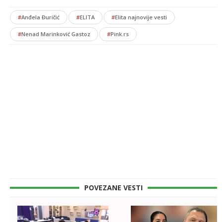
#
Anđela Đuričić
#
ELITA
#
Elita najnovije vesti
#
Nenad Marinković Gastoz
#
Pink.rs
POVEZANE VESTI