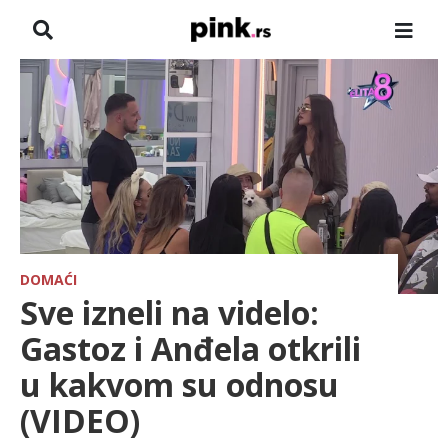
NASLOVNA
VESTI
ZADRUGA
SHOWBIZ
HRONIKA
DOMAĆI
Sve izneli na videlo:
FARMERI
Gastoz i Anđela otkrili
u kakvom su odnosu
TV
(VIDEO)
SPORT