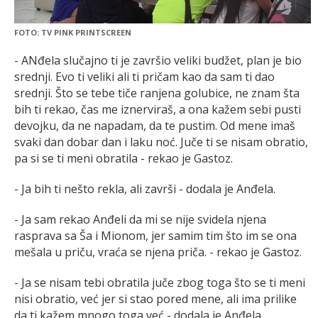
FOTO: TV PINK PRINTSCREEN
- ANđela slučajno ti je završio veliki budžet, plan je bio
srednji. Evo ti veliki ali ti pričam kao da sam ti dao
srednji. Što se tebe tiče ranjena golubice, ne znam šta
bih ti rekao, čas me iznerviraš, a ona kažem sebi pusti
devojku, da ne napadam, da te pustim. Od mene imaš
svaki dan dobar dan i laku noć. Juče ti se nisam obratio,
pa si se ti meni obratila - rekao je Gastoz.
- Ja bih ti nešto rekla, ali završi - dodala je Anđela.
- Ja sam rekao Anđeli da mi se nije svidela njena
rasprava sa Ša i Mionom, jer samim tim što im se ona
mešala u priču, vraća se njena priča. - rekao je Gastoz.
- Ja se nisam tebi obratila juče zbog toga što se ti meni
nisi obratio, već jer si stao pored mene, ali ima prilike
da ti kažem mnogo toga već - dodala je Anđela.