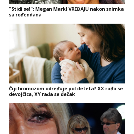
"Stidi se!": Megan Markl VREĐAJU nakon snimka
sa rođendana
Čiji hromozom određuje pol deteta? XX rađa se
devojčica, XY rađa se dečak