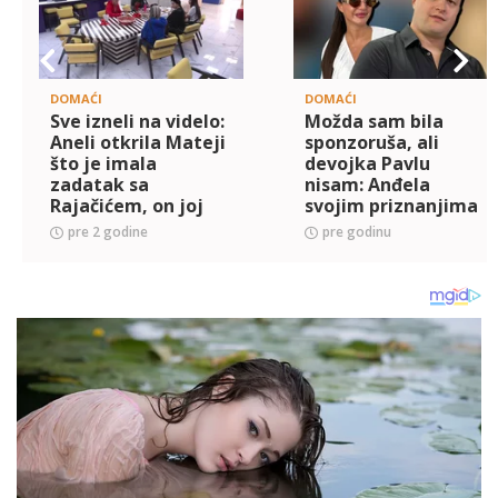
DOMAĆI
DOMAĆI
Sve izneli na videlo:
Možda sam bila
Aneli otkrila Mateji
sponzoruša, ali
što je imala
devojka Pavlu
zadatak sa
nisam: Anđela
Rajačićem, on joj
svojim priznanjima
sasuo istinu u lice
upada u sve veći
pre 2 godine
pre godinu
(VIDEO)
kanal, Gastoz je
sluša i ne veruje šta
izgovara! (VIDEO