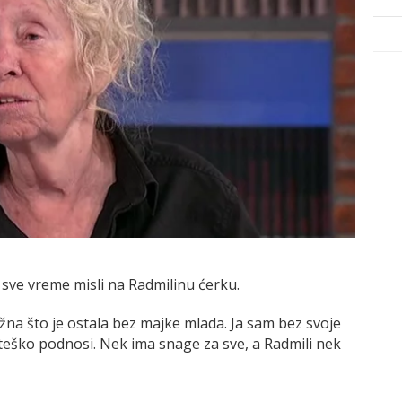
 sve vreme misli na Radmilinu ćerku.
žna što je ostala bez majke mlada. Ja sam bez svoje
 teško podnosi. Nek ima snage za sve, a Radmili nek