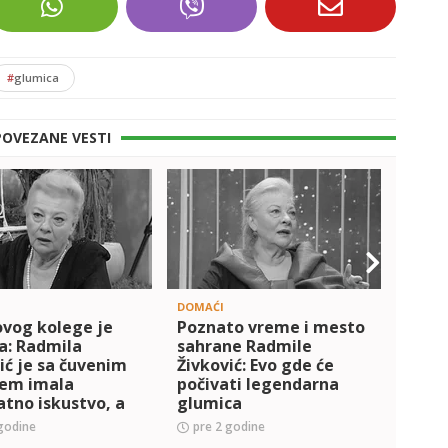
#
glumica
POVEZANE VESTI
DOMAĆI
DOMAĆ
ovog kolege je
Poznato vreme i mesto
Potr
a: Radmila
sahrane Radmile
Gonc
ić je sa čuvenim
Živković: Evo gde će
kome
em imala
počivati legendarna
Živko
atno iskustvo, a
glumica
na n
nu nikada nije
obas
godine
pre 2 godine
pre 
vila