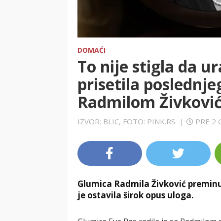
DOMAĆI
To nije stigla da ur
prisetila poslednj
Radmilom Živković,
IZVOR: BLIC, FOTO: PINK.RS
|
PRE 2
Glumica Radmila Živković preminul
je ostavila širok opus uloga.