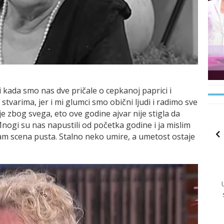
ni kada smo nas dve pričale o cepkanoj paprici i
stvarima, jer i mi glumci smo obični ljudi i radimo sve
je zbog svega, eto ove godine ajvar nije stigla da
 Mnogi su nas napustili od početka godine i ja mislim
am scena pusta. Stalno neko umire, a umetost ostaje