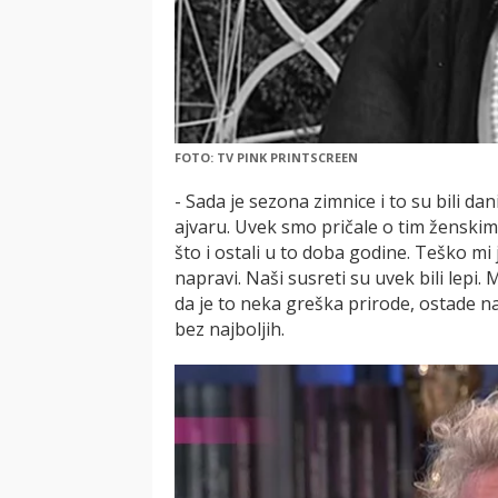
FOTO: TV PINK PRINTSCREEN
- Sada je sezona zimnice i to su bili da
ajvaru. Uvek smo pričale o tim ženskim 
što i ostali u to doba godine. Teško mi 
napravi. Naši susreti su uvek bili lepi.
da je to neka greška prirode, ostade n
bez najboljih.