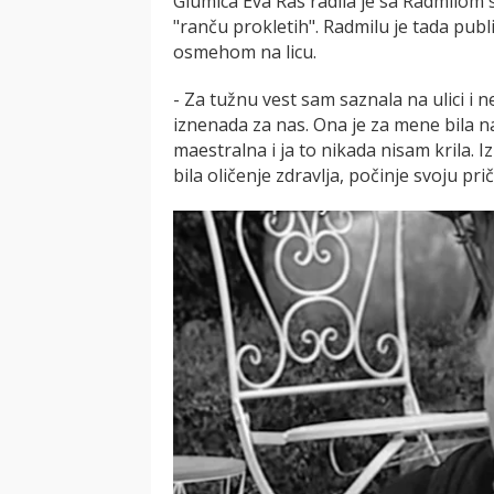
Glumica Eva Ras radila je sa Radmilom s
"ranču prokletih". Radmilu je tada publ
osmehom na licu.
- Za tužnu vest sam saznala na ulici i 
iznenada za nas. Ona je za mene bila na
maestralna i ja to nikada nisam krila.
bila oličenje zdravlja, počinje svoju prič