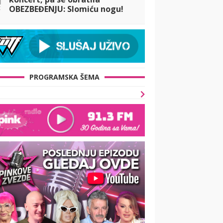
t
OBEZBEĐENJU: Slomiću nogu!
Evo šta se desilo!
PROGRAMSKA ŠEMA