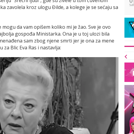
eriju "Srećni ljudi", gde su živele u tom čuvenom
sa
ika zavolela kroz ulogu Đilde, a kolege je se sećaju sa
ne mogu da vam opišem koliko mi je žao. Sve je ovo
jbolja gospođa Ministarka. Ona je u toj ulozi bila
 Iznenađena sam zbog njene smrti jer je ona za mene
u za Blic Eva Ras i nastavlja: