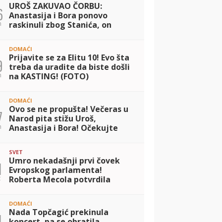
UROŠ ZAKUVAO ČORBU:
6
Anastasija i Bora ponovo
n
raskinuli zbog Stanića, on
priznao svoje emocije (VIDEO)
DOMAĆI
Prijavite se za Elitu 10! Evo šta
9
treba da uradite da biste došli
n
na KASTING! (FOTO)
DOMAĆI
Ovo se ne propušta! Večeras u
7
Narod pita stižu Uroš,
n
Anastasija i Bora! Očekujte
vatreno suočavanje
SVET
Umro nekadašnji prvi čovek
1
Evropskog parlamenta!
t
Roberta Mecola potvrdila
tužne vesti
DOMAĆI
Nada Topčagić prekinula
1
koncert, pa se obratila