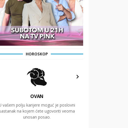
HOROSKOP
OVAN
U vašem polju karijere moguć je poslovni
Putovanja i čitav niz
sastanak na kojem ćete ugovoriti veoma
glavnu temu ovog 
unosan posao.
temelje dugoro