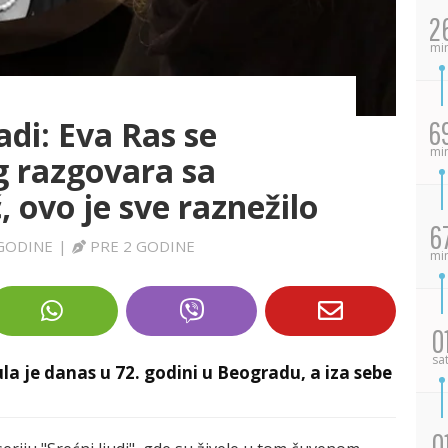
2
mi
adi: Eva Ras se
6
mi
eg razgovara sa
 ovo je sve raznežilo
6
 GODINE
|
PRE 2 GODINE
mi
0
sa
a je danas u 72. godini u Beogradu, a iza sebe
0