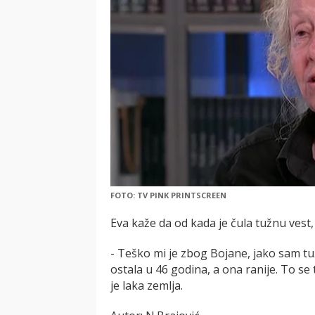
FOTO: TV PINK PRINTSCREEN
Eva kaže da od kada je čula tužnu vest,
- Teško mi je zbog Bojane, jako sam tu
ostala u 46 godina, a ona ranije. To se
je laka zemlja.