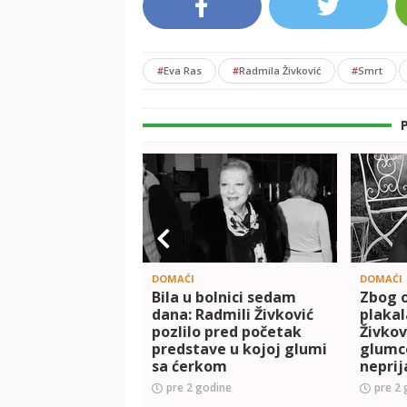
#
Eva Ras
#
Radmila Živković
#
Smrt
DOMAĆI
DOMAĆI
Bila u bolnici sedam
Zbog 
dana: Radmili Živković
plakal
pozlilo pred početak
Živkov
predstave u kojoj glumi
glumc
sa ćerkom
neprij
tu sce
pre 2 godine
pre 2 
zabora