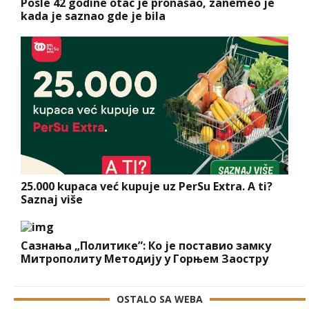
Posle 42 godine otac je pronašao, zanemeo je
kada je saznao gde je bila
25.000 kupaca već kupuje uz PerSu Extra. A ti?
Saznaj više
Сазнања „Политике”: Ко је поставио замку
Митрополиту Методију у Горњем Заостру
OSTALO SA WEBA