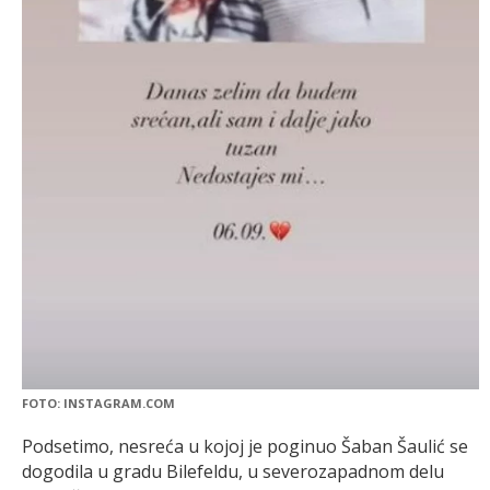
FOTO: INSTAGRAM.COM
Podsetimo, nesreća u kojoj je poginuo Šaban Šaulić se
dogodila u gradu Bilefeldu, u severozapadnom delu