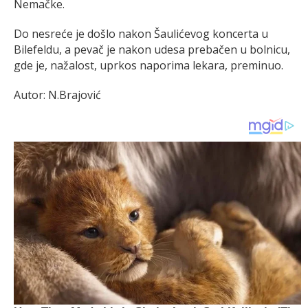
Nemačke.
Do nesreće je došlo nakon Šaulićevog koncerta u
Bilefeldu, a pevač je nakon udesa prebačen u bolnicu,
gde je, nažalost, uprkos naporima lekara, preminuo.
Autor: N.Brajović