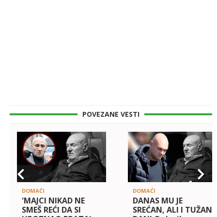
POVEZANE VESTI
DOMAĆI
DOMAĆI
'MAJCI NIKAD NE
DANAS MU JE
SMEŠ REĆI DA SI
SREĆAN, ALI I TUŽAN