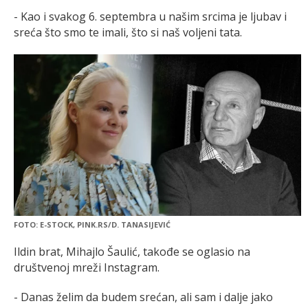
- Kao i svakog 6. septembra u našim srcima je ljubav i
sreća što smo te imali, što si naš voljeni tata.
FOTO: E-STOCK, PINK.RS/D. TANASIJEVIĆ
Ildin brat, Mihajlo Šaulić, takođe se oglasio na
društvenoj mreži Instagram.
- Danas želim da budem srećan, ali sam i dalje jako