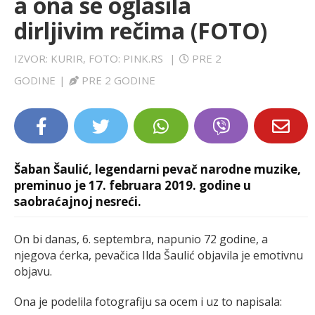
a ona se oglasila
LIFESTYLE
dirljivim rečima (FOTO)
EXTRA
IZVOR: KURIR, FOTO: PINK.RS
|
PRE 2
GODINE
|
PRE 2 GODINE
Šaban Šaulić, legendarni pevač narodne muzike,
preminuo je 17. februara 2019. godine u
saobraćajnoj nesreći.
On bi danas, 6. septembra, napunio 72 godine, a
njegova ćerka, pevačica Ilda Šaulić objavila je emotivnu
objavu.
Ona je podelila fotografiju sa ocem i uz to napisala: