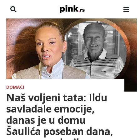
NASLOVNA
VESTI
ZADRUGA
SHOWBIZ
HRONIKA
DOMAĆI
Naš voljeni tata: Ildu
FARMERI
savladale emocije,
danas je u domu
TV
Šaulića poseban dana,
SPORT