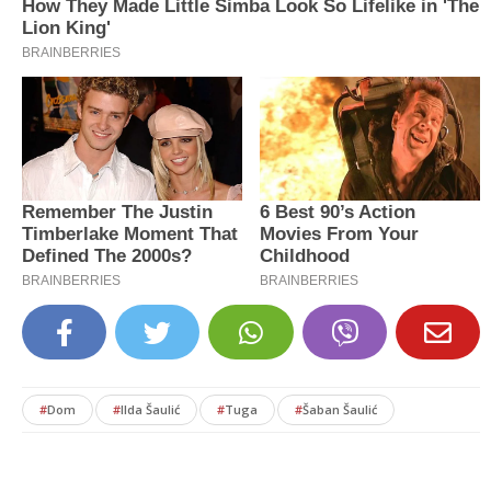
#
Dom
#
Ilda Šaulić
#
Tuga
#
Šaban Šaulić