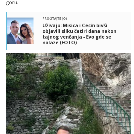
goru.
pročitajte još
Uživaju: Misica i Cecin bivši
objavili sliku četiri dana nakon
tajnog venčanja - Evo gde se
nalaze (FOTO)