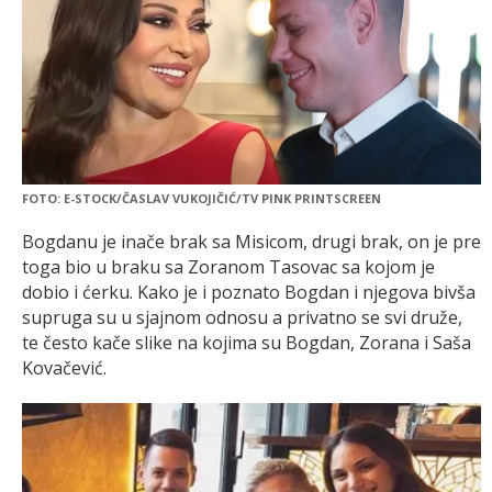
FOTO: E-STOCK/ČASLAV VUKOJIČIĆ/TV PINK PRINTSCREEN
Bogdanu je inače brak sa Misicom, drugi brak, on je pre
toga bio u braku sa Zoranom Tasovac sa kojom je
dobio i ćerku. Kako je i poznato Bogdan i njegova bivša
supruga su u sjajnom odnosu a privatno se svi druže,
te često kače slike na kojima su Bogdan, Zorana i Saša
Kovačević.