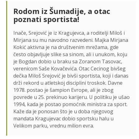
Rodom iz Šumadije, a otac
poznati sportista!
Inače, Srejović je iz Kragujevca, a roditelji Miloš i
Mirjana su mu navodno razvedeni. Majka Mirjana
Kokić aktivna je na društvenim mrežama, gde
često objavljuje slike sa sinom, ali i unukom, koju
je Bogdan dobio u braku sa Zoranom Tasovac,
verenicom Saše Kovačevića. Otac Cecinog bivšeg
dečka Miloš Srejović je bivši sportista, koji i danas
drži rekord u atletskoj disciplini troskok. Davne
1978. postao je šampion Evrope, ali je zbog
povrede u 25. prekinuo karijeru. U politiku je ušao
1994, kada je postao pomoćnik ministra za sport.
Kaže da je ponosan što je u doba njegovog
mandata Kragujevac dobio sportsku halu u
Velikom parku, vrednu milion evra.