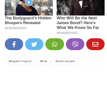
#
Bogdan Srejović
#
Brak
#
bivša devojka