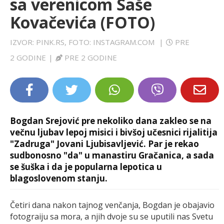
sa verenicom Saše
LIFESTYLE
Kovačevića (FOTO)
EXTRA
IZVOR: PINK.RS, FOTO: INSTAGRAM.COM
|
PRE
2 GODINE
|
PRE 2 GODINE
Bogdan Srejović pre nekoliko dana zakleo se na
večnu ljubav lepoj misici i bivšoj učesnici rijalitija
"Zadruga" Jovani Ljubisavljević. Par je rekao
sudbonosno "da" u manastiru Gračanica, a sada
se šuška i da je popularna lepotica u
blagoslovenom stanju.
Četiri dana nakon tajnog venčanja, Bogdan je obajavio
fotograiju sa mora, a njih dvoje su se uputili nas Svetu