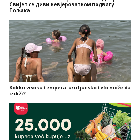
Свијет се диви невјероватном подвигу
Пољака
Koliko visoku temperaturu ljudsko telo može da
izdrži?