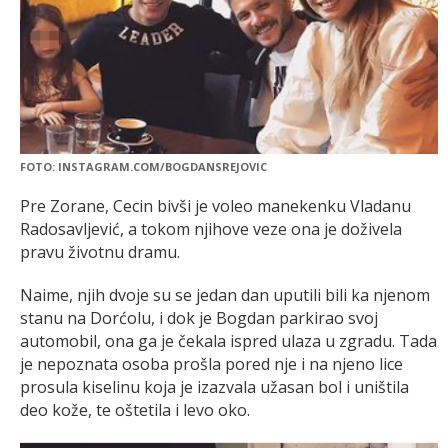
FOTO: INSTAGRAM.COM/BOGDANSREJOVIC
Pre Zorane, Cecin bivši je voleo manekenku Vladanu
Radosavljević, a tokom njihove veze ona je doživela
pravu životnu dramu.
Naime, njih dvoje su se jedan dan uputili bili ka njenom
stanu na Dorćolu, i dok je Bogdan parkirao svoj
automobil, ona ga je čekala ispred ulaza u zgradu. Tada
je nepoznata osoba prošla pored nje i na njeno lice
prosula kiselinu koja je izazvala užasan bol i uništila
deo kože, te oštetila i levo oko.