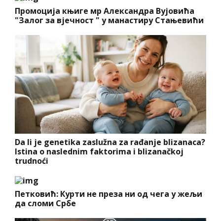
Промоција књиге мр Александра Вујовића
"Залог за вјечност " у манастиру Стањевићи
Da li je genetika zaslužna za rađanje blizanaca?
Istina o naslednim faktorima i blizanačkoj
trudnoći
Петковић: Курти не преза ни од чега у жељи
да сломи Србе