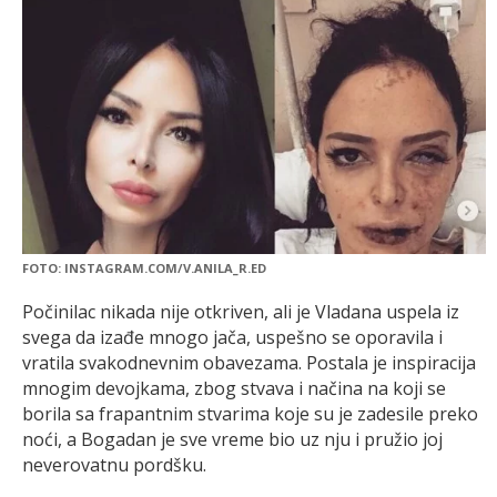
FOTO: INSTAGRAM.COM/V.ANILA_R.ED
Počinilac nikada nije otkriven, ali je Vladana uspela iz
svega da izađe mnogo jača, uspešno se oporavila i
vratila svakodnevnim obavezama. Postala je inspiracija
mnogim devojkama, zbog stvava i načina na koji se
borila sa frapantnim stvarima koje su je zadesile preko
noći, a Bogadan je sve vreme bio uz nju i pružio joj
neverovatnu pordšku.