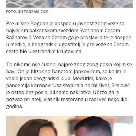
FOTO: INSTAGRAM.COM
Pre misice Bogdan je dospeo u javnost zbog veze sa
najvećom balkanskom zvezdom Svetlanom Cecom
Ražnatović. Veza sa Cecom ga je proslavila te je dospeo
u medije, a beogradski ugostitelj je pre veze sa Cecom
često bio u estrandim krugovima.
To nikome nije čudno, najpre zbog zbog posla kojim se
bavi. On je blizak sa Banetom Jankovićem, sa kojim je
vodio jedan beogradski klub. Međutim, kako je
pandemija koronavirusa stopirala noćni život, Srejović
je ostao bez posla, ali samo nakratko. Ubrzo ga je
pozvao prijatelj, vlasnik restorana u radi već nekoliko
godina.