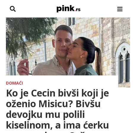
NASLOVNA
VESTI
ZADRUGA
SHOWBIZ
HRONIKA
DOMAĆI
Ko je Cecin bivši koji je
FARMERI
oženio Misicu? Bivšu
devojku mu polili
TV
kiselinom, a ima ćerku
SPORT