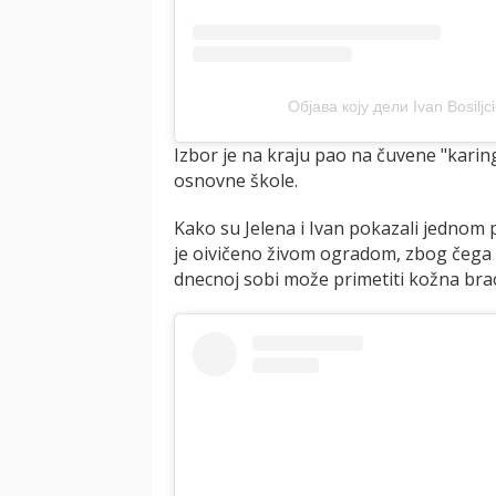
Објава коју дели Ivan Bosiljcic
Izbor je na kraju pao na čuvene "kari
osnovne škole.
Kako su Jelena i Ivan pokazali jednom p
je oivičeno živom ogradom, zbog čega su 
dnecnoj sobi može primetiti kožna bra