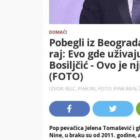
DOMAĆI
Pobegli iz Beograda
raj: Evo gde uživaj
Bosiljčić - Ovo je 
(FOTO)
IZVOR: BLIC, PINK.RS, FOTO: PINK.RS/N.
Pop pevačica Jelena Tomašević i gl
Nine, u braku su od 2011. godine,