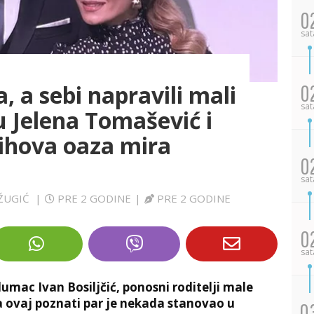
0
sat
, a sebi napravili mali
0
sat
u Jelena Tomašević i
njihova oaza mira
0
sat
 ŽUGIĆ
|
PRE 2 GODINE
|
PRE 2 GODINE
0
sat
umac Ivan Bosiljčić, ponosni roditelji male
 a ovaj poznati par je nekada stanovao u
0