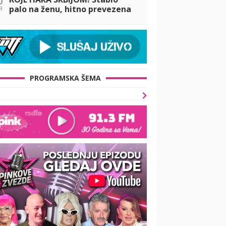
a
palo na ženu, hitno prevezena
u Urgentni centar: Oluja čupala
stabla, pogledajte STRAŠNE
PRIZORE
PROGRAMSKA ŠEMA