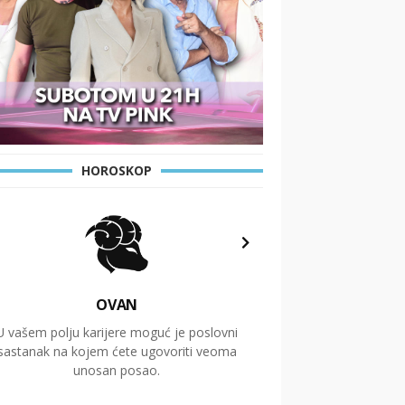
HOROSKOP
OVAN
U vašem polju karijere moguć je poslovni
Putovanja i čitav niz
sastanak na kojem ćete ugovoriti veoma
glavnu temu ovog 
unosan posao.
temelje dugoro