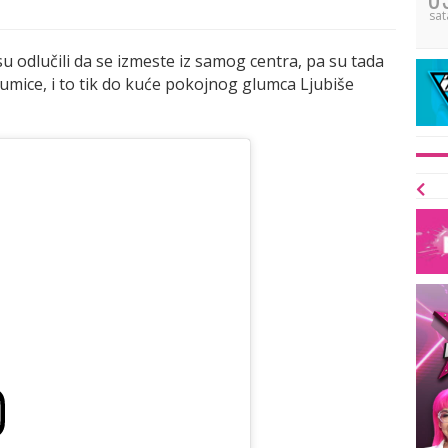
sat
su odlučili da se izmeste iz samog centra, pa su tada
umice, i to tik do kuće pokojnog glumca Ljubiše