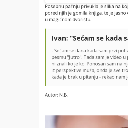
Posebnu pažnju privukla je slika na koj
pored njih je gomila knjiga, te je jasno
u magičnom dvorištu.
Ivan: "Sećam se kada s
- Sećam se dana kada sam prvi put vi
pesmu "Jutro". Tada sam je video u 
ni znali ko je ko. Ponosan sam na
iz perspektive muža, onda je sve t
kada je brak u pitanju - rekao nam j
Autor: N.B.