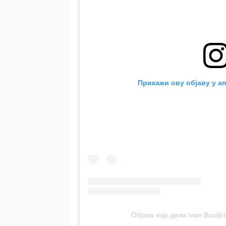
Прикажи ову објаву у ап
Објава коју дели Ivan Bosiljcic