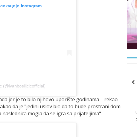
ликацији Instagram
 (@ivanbosiljcicofficial)
ada jer je to bilo njihovo uporište godinama – rekao
stakao da je "jedini uslov bio da to bude prostrani dom
a naslednica mogla da se igra sa prijateljima".