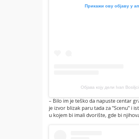
Прикажи ову објаву у ап
Објава коју дели Ivan Bosiljcic
– Bilo im je teško da napuste centar gr
je izvor blizak paru tada za "Scenu" i i
u kojem bi imali dvorište, gde bi njihov