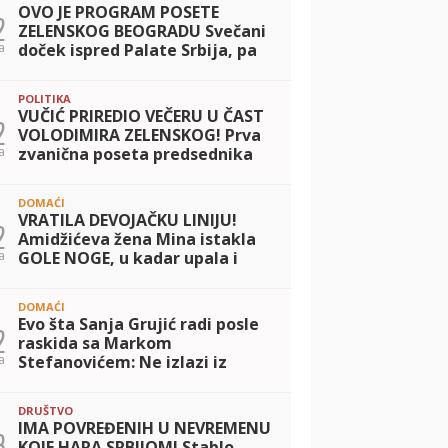
OVO JE PROGRAM POSETE
2
ZELENSKOG BEOGRADU Svečani
a
doček ispred Palate Srbija, pa
razgovori u četiri oka sa
Vučićem i potpisivanje važnog
POLITIKA
sporazuma
VUČIĆ PRIREDIO VEČERU U ČAST
2
VOLODIMIRA ZELENSKOG! Prva
a
zvanična poseta predsednika
Ukrajine Srbiji: Dvojica lidera
razgovarala o saradnji dve
DOMAĆI
zemlje
VRATILA DEVOJAČKU LINIJU!
2
Amidžićeva žena Mina istakla
a
GOLE NOGE, u kadar upala i
jahta: Tek da je vidite u mini
bikiniju... (FOTO)
DOMAĆI
Evo šta Sanja Grujić radi posle
2
raskida sa Markom
a
Stefanovićem: Ne izlazi iz
teretane, a svi kažu da nikad
bolje nije izgledala! (FOTO)
DRUŠTVO
IMA POVREĐENIH U NEVREMENU
3
KOJE HARA SRBIJOM! Stablo