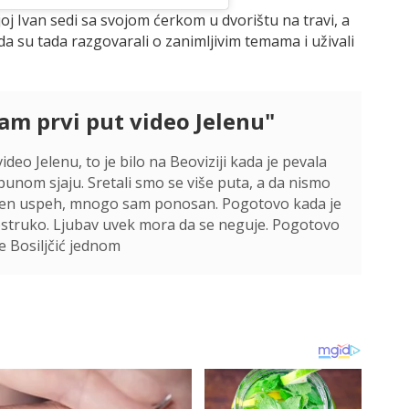
oj Ivan sedi sa svojom ćerkom u dvorištu na travi, a
 da su tada razgovarali o zanimljivim temama i uživali
am prvi put video Jelenu"
deo Jelenu, to je bilo na Beoviziji kada je pevala
punom sjaju. Sretali smo se više puta, a da nismo
 njen uspeh, mnogo sam ponosan. Pogotovo kada je
rostruko. Ljubav uvek mora da se neguje. Pogotovo
e Bosiljčić jednom