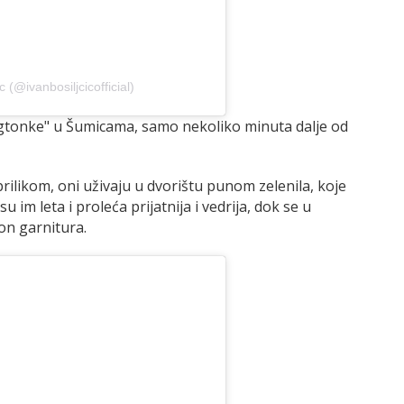
 (@ivanbosiljcicofficial)
ngtonke" u Šumicama, samo nekoliko minuta dalje od
rilikom, oni uživaju u dvorištu punom zelenila, koje
im leta i proleća prijatnija i vedrija, dok se u
on garnitura.