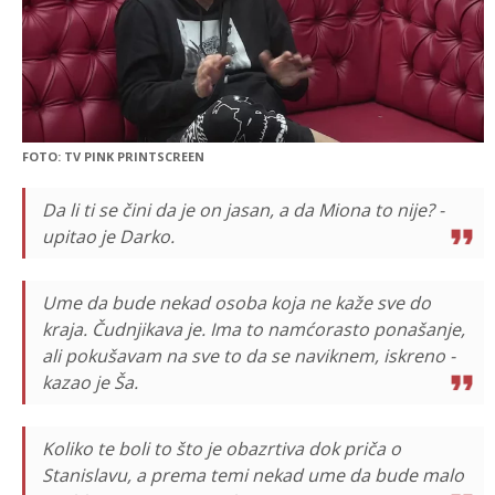
FOTO: TV PINK PRINTSCREEN
Da li ti se čini da je on jasan, a da Miona to nije? -
upitao je Darko.
Ume da bude nekad osoba koja ne kaže sve do
kraja. Čudnjikava je. Ima to namćorasto ponašanje,
ali pokušavam na sve to da se naviknem, iskreno -
kazao je Ša.
Koliko te boli to što je obazrtiva dok priča o
Stanislavu, a prema temi nekad ume da bude malo