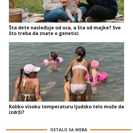
Šta dete nasleđuje od oca, a šta od majke? Sve
što treba da znate o genetici
Koliko visoku temperaturu ljudsko telo može da
izdrži?
OSTALO SA WEBA