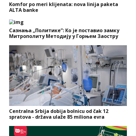
Komfor po meri klijenata: nova linija paketa
ALTA banke
Сазнања „Политике”: Ко је поставио замку
Митрополиту Методију у Горњем Заостру
Centralna Srbija dobija bolnicu od čak 12
spratova - država ulaže 85 miliona evra