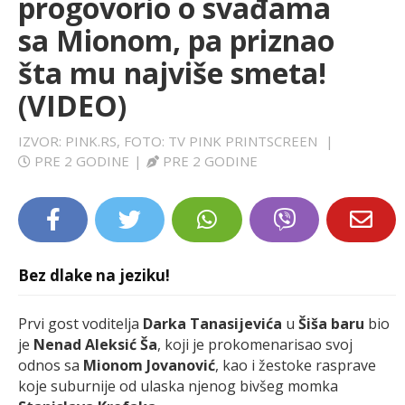
progovorio o svađama
LIFESTYLE
sa Mionom, pa priznao
šta mu najviše smeta!
EXTRA
(VIDEO)
IZVOR: PINK.RS, FOTO: TV PINK PRINTSCREEN
|
PRE 2 GODINE
|
PRE 2 GODINE
Bez dlake na jeziku!
Prvi gost voditelja
Darka Tanasijevića
u
Šiša baru
bio
je
Nenad Aleksić Ša
, koji je prokomenarisao svoj
odnos sa
Mionom Jovanović
, kao i žestoke rasprave
koje suburnije od ulaska njenog bivšeg momka