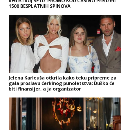
REGISTRUJ SE UZ PROMO KOD CASINO Preuzmi
1500 BESPLATNIH SPINOVA
Jelena Karleuša otkrila kako teku pripreme za
gala proslavu ćerkinog punoletstva: Duško će
biti finansijer, a ja organizator