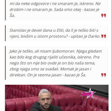
mi da neke odgovore i ne smaram je, iskreno. Ne
drobim i ne smaram je. Sada smo okej - kazao je
Ša.
Stanislav je devet dana u Eliti, da li je teško biti s
njeni, bivšim u istom prostoru? - upitao je Darko.
Jako je teško, ali nisam ljubomoran. Njega gledam
kao bilo kog drugog rijaliti učesnika, iskreno. Pre
nego što on nije bio ovde je on bio naša tema,
zbog njega smo se svađali. Momak je jasan i
direktan. On je veoma jasan - kazao je Ša.