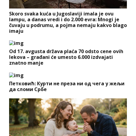
Skoro svaka kuća u Jugoslaviji imala je ovu
lampu, a danas vredi i do 2.000 evra: Mnogi je
čuvaju u podrumu, a pojma nemaju kakvo blago
imaju
Od 17. avgusta država plaća 70 odsto cene ovih
lekova – građani će umesto 6.000 izdvajati
znatno manje
Петковић: Курти не преза ни од чега у жељи
да сломи Србе