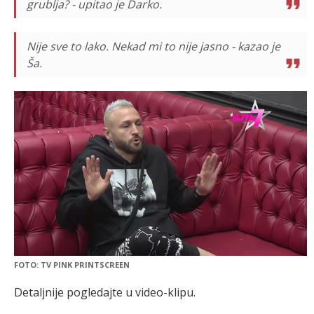
grublja? - upitao je Darko.
Nije sve to lako. Nekad mi to nije jasno - kazao je
Ša.
FOTO: TV PINK PRINTSCREEN
Detaljnije pogledajte u video-klipu.