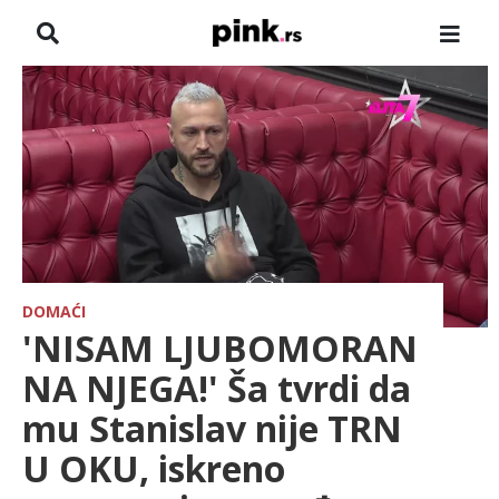
NASLOVNA
VESTI
ZADRUGA
SHOWBIZ
HRONIKA
DOMAĆI
'NISAM LJUBOMORAN
FARMERI
NA NJEGA!' Ša tvrdi da
mu Stanislav nije TRN
TV
U OKU, iskreno
SPORT