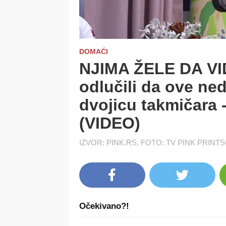
DOMAĆI
NJIMA ŽELE DA VI
odlučili da ove ne
dvojicu takmičara 
(VIDEO)
IZVOR: PINK.RS, FOTO: TV PINK PRIN
Očekivano?!