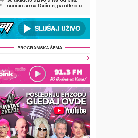
ta
suočio se sa Dačom, pa otkrio u
kakvom je odnosu sa Majom!
(VIDEO)
PROGRAMSKA ŠEMA