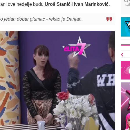
vani ove nedelje budu
Uroš Stanić
i
Ivan Marinković.
sa
o jedan dobar glumac - rekao je Darijan.