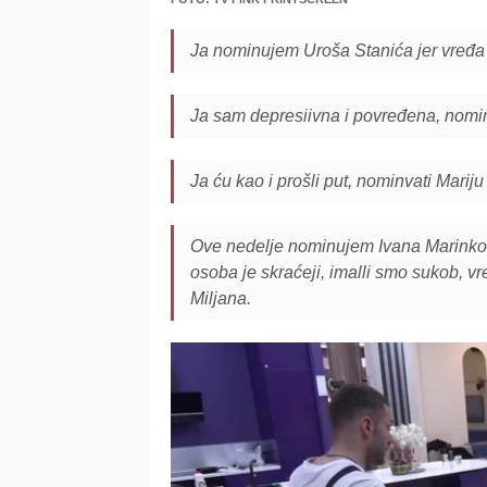
Ja nominujem Uroša Stanića jer vređa sv
Ja sam depresiivna i povređena, nomin
Ja ću kao i prošli put, nominvati Mariju
Ove nedelje nominujem Ivana Marinkovi
osoba je skraćeji, imalli smo sukob, vr
Miljana.