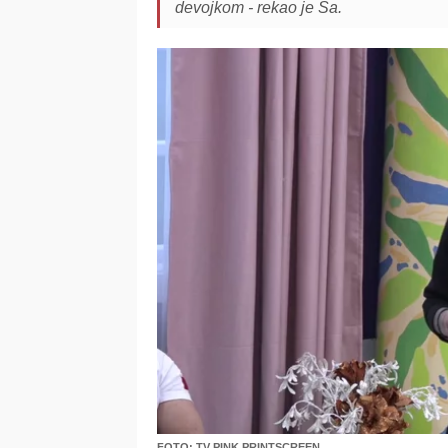
devojkom - rekao je Ša.
FOTO: TV PINK PRINTSCREEN