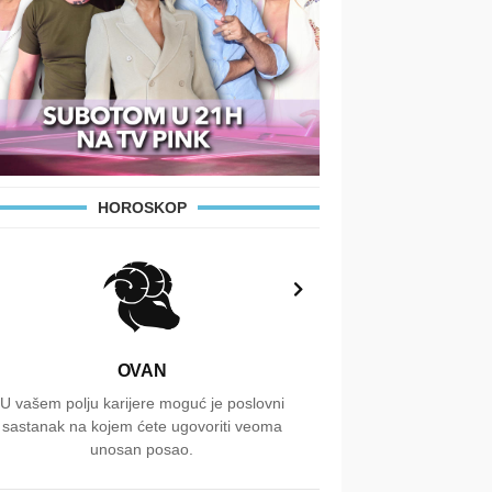
HOROSKOP
OVAN
B
U vašem polju karijere moguć je poslovni
Putovanja i čitav niz
sastanak na kojem ćete ugovoriti veoma
glavnu temu ovog 
unosan posao.
temelje dugoro