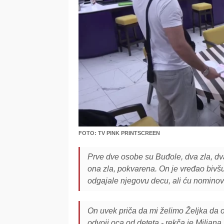
FOTO: TV PINK PRINTSCREEN
Prve dve osobe su Buđole, dva zla, dva
ona zla, pokvarena. On je vređao bivš
odgajale njegovu decu, ali ću nominova
On uvek priča da mi želimo Željka da 
odvoji oca od deteta - rekča je Miljana.