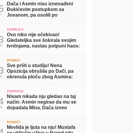
Dača i Asmin nisu iznenađeni
5
Đukićevim postupkom sa
n
Jovanom, pa osolili po
njegovom odnosu sa Aneli:
Mislim da su glumili! (VIDEO)
ZADRUGA
Ovo niko nije očekivao!
3
Gledateljka sve šokirala svojim
ta
tvrdnjama, nastao potpuni haos:
Slao mi je intimne slike (VIDEO)
DOMAĆI
Sve pršti u studiju! Nena
3
Opozicija obrušila po Dači, pa
ta
okrenula ploču zbog Asmina:
Svi su mi okrenuli leđa zbog
Maje (VIDEO)
ZADRUGA
Nisam nikada nju gledao na taj
4
način: Asmin negirao da mu se
ta
dopadala Mina, Dača izneo
drugačiji stav! (VIDEO)
DOMAĆI
Mevlida je ljuta na nju! Mustafa
4
se uključio uživo u Narod pita,