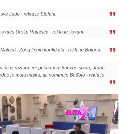
e ljude - rekla je Stefani.
ovaću Uroša Rajačića - rekla je Jovana.
 Malivuk. Zbog ličnih konflikata - rekla je Bojana.
ća iz razloga jer priča monstruozne stvari, druga
eđao je moju majku, ali nominuje Buđolu - rekla je