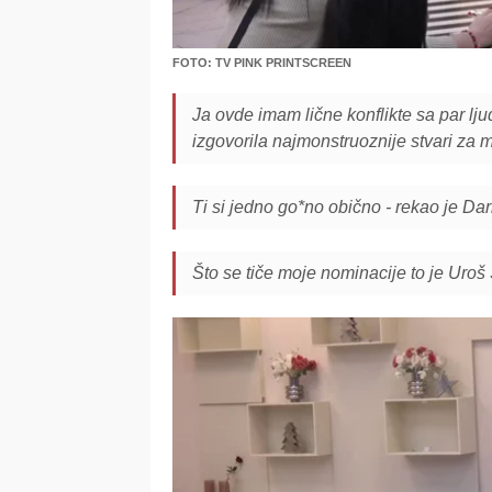
FOTO: TV PINK PRINTSCREEN
Ja ovde imam lične konflikte sa par lju
izgovorila najmonstruoznije stvari za m
Ti si jedno go*no obično - rekao je Dar
Što se tiče moje nominacije to je Uroš