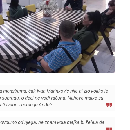
 monstruma, čak Ivan Marinković nije ni zlo koliko je
u suprugu, o deci ne vodi računa. Njihove majke su
ti Ivana - rekao je Anđelo.
odvojimo od njega, ne znam koja majka bi želela da