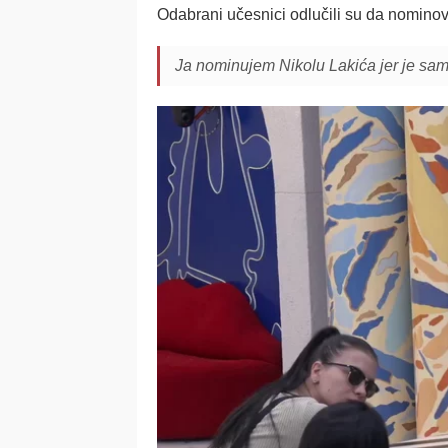
Odabrani učesnici odlučili su da nomino
Ja nominujem Nikolu Lakića jer je sam