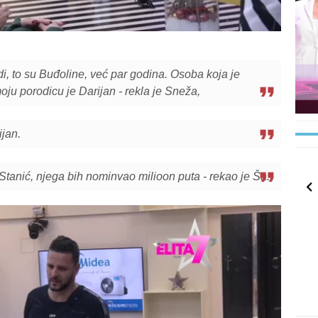
di, to su Buđoline, već par godina. Osoba koja je
oju porodicu je Darijan - rekla je Sneža,
ijan.
 Stanić, njega bih nominvao milioon puta - rekao je Ša.