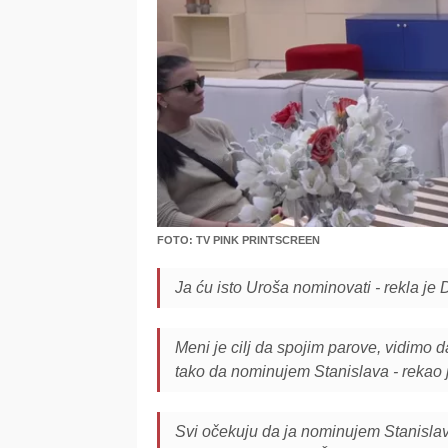
FOTO: TV PINK PRINTSCREEN
Ja ću isto Uroša nominovati - rekla je
Meni je cilj da spojim parove, vidimo d
tako da nominujem Stanislava - rekao 
Svi očekuju da ja nominujem Stanislav