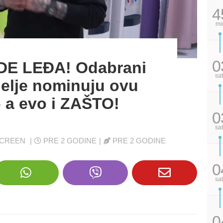
4
mi
0
DE LEĐA! Odabrani
sa
delje nominuju ovu
- a evo i ZAŠTO!
0
sa
TSCREEN
|
PRE 2 GODINE
|
PRE 2 GODINE
0
sa
0