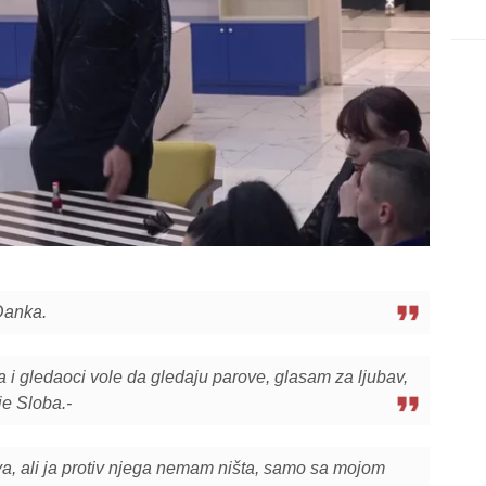
 Danka.
a i gledaoci vole da gledaju parove, glasam za ljubav,
je Sloba.-
a, ali ja protiv njega nemam ništa, samo sa mojom