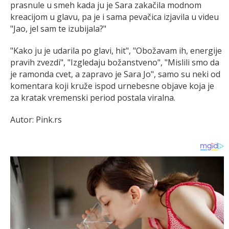
prasnule u smeh kada ju je Sara zakačila modnom
kreacijom u glavu, pa je i sama pevačica izjavila u videu
"Jao, jel sam te izubijala?"
"Kako ju je udarila po glavi, hit", "Obožavam ih, energije
pravih zvezdi", "Izgledaju božanstveno", "Mislili smo da
je ramonda cvet, a zapravo je Sara Jo", samo su neki od
komentara koji kruže ispod urnebesne objave koja je
za kratak vremenski period postala viralna.
Autor: Pink.rs