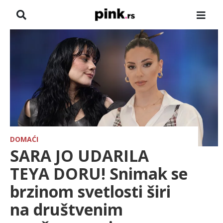
NASLOVNA
VESTI
ZADRUGA
SHOWBIZ
HRONIKA
DOMAĆI
SARA JO UDARILA
FARMERI
TEYA DORU! Snimak se
brzinom svetlosti širi
TV
na društvenim
SPORT