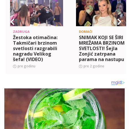
ZADRUGA
DOMAĆI
Žestoka otimačina:
SNIMAK KOJI SE ŠIRI
Takmičari brzinom
MREŽAMA BRZINOM
svetlosti razgrabili
SVETLOSTI! Šejla
nagradu Velikog
Zonjić zatrpana
šefa! (VIDEO)
parama na nastupu
- Zvezda granda
pre godinu
pre 2 godine
preti da postane
nova kraljica
bakšiša? (VIDEO)