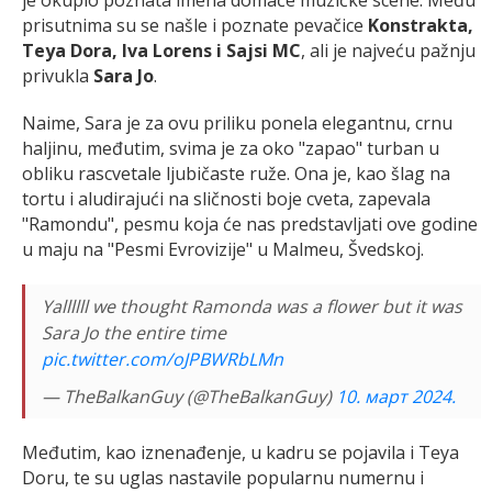
prisutnima su se našle i poznate pevačice
Konstrakta,
Teya Dora, Iva Lorens i Sajsi MC
, ali je najveću pažnju
privukla
Sara Jo
.
Naime, Sara je za ovu priliku ponela elegantnu, crnu
haljinu, međutim, svima je za oko "zapao" turban u
obliku rascvetale ljubičaste ruže. Ona je, kao šlag na
tortu i aludirajući na sličnosti boje cveta, zapevala
"Ramondu", pesmu koja će nas predstavljati ove godine
u maju na "Pesmi Evrovizije" u Malmeu, Švedskoj.
Yallllll we thought Ramonda was a flower but it was
Sara Jo the entire time
pic.twitter.com/oJPBWRbLMn
— TheBalkanGuy (@TheBalkanGuy)
10. март 2024.
Međutim, kao iznenađenje, u kadru se pojavila i Teya
Doru, te su uglas nastavile popularnu numernu i