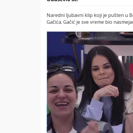
Naredni ljubavni klip koji je pušten u B
Gačića. Gačić je sve vreme bio nasmejan