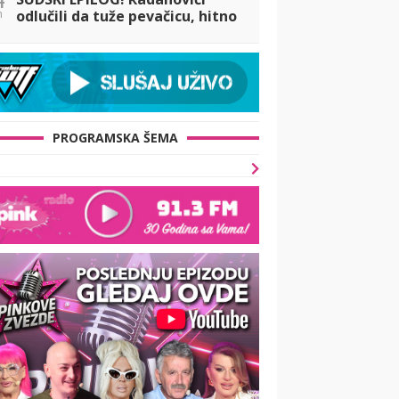
n
odlučili da tuže pevačicu, hitno
se oglasio njihov advokat:
Spomenut i Raletov odnos sa
Slobom!
PROGRAMSKA ŠEMA