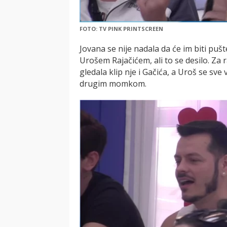
FOTO: TV PINK PRINTSCREEN
Jovana se nije nadala da će im biti pušt
Urošem Rajačićem, ali to se desilo. Za 
gledala klip nje i Gačića, a Uroš se sv
drugim momkom.