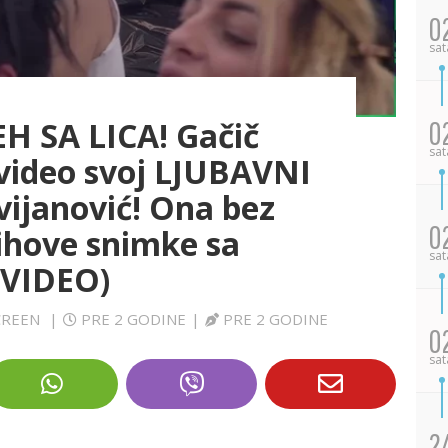
0
sat
H SA LICA! Gačič
0
sat
 video svoj LJUBAVNI
vijanović! Ona bez
0
jihove snimke sa
sat
VIDEO)
SCREEN
|
PRE 2 GODINE
|
PRE 2 GODINE
0
sat
2