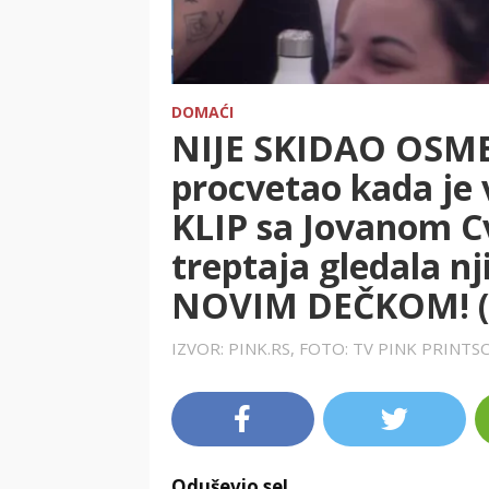
DOMAĆI
NIJE SKIDAO OSME
procvetao kada je
KLIP sa Jovanom C
treptaja gledala n
NOVIM DEČKOM! (
IZVOR: PINK.RS, FOTO: TV PINK PRINT
Oduševio se!