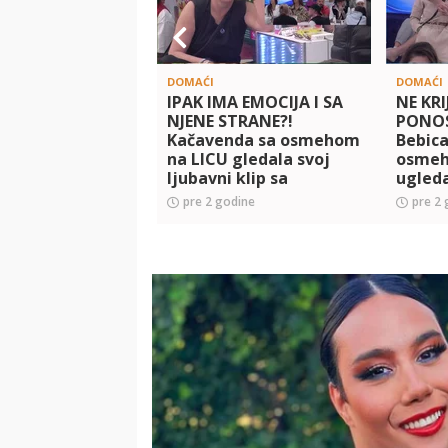
DOMAĆI
DOMAĆI
IPAK IMA EMOCIJA I SA
NE KRI
NJENE STRANE?!
PONOS
Kačavenda sa osmehom
Bebica
na LICU gledala svoj
osmeh 
ljubavni klip sa
ugleda
Samirom, on nije krio
Teodo
pre 2 godine
pre 2 
ODUŠEVLJENJE! (VIDEO)
SREĆI
(VIDEO