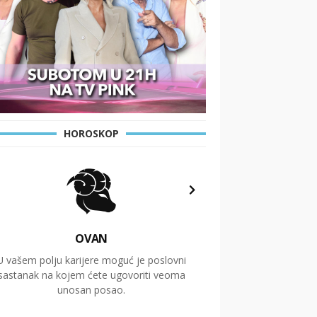
HOROSKOP
OVAN
U vašem polju karijere moguć je poslovni
Putovanja i čitav niz
sastanak na kojem ćete ugovoriti veoma
glavnu temu ovog 
unosan posao.
temelje dugoro