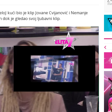
mi
eloJ kući bio je klip Jovane Cvijanović i Nemanje
 dok je gledao svoj ljubavni klip.