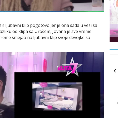
en ljubavni klip pogotovo jer je ona sada u vezi sa
razliku od klipa sa Urošem, Jovana je sve vreme
e vreme smejao na ljubavni klip svoje devojke sa