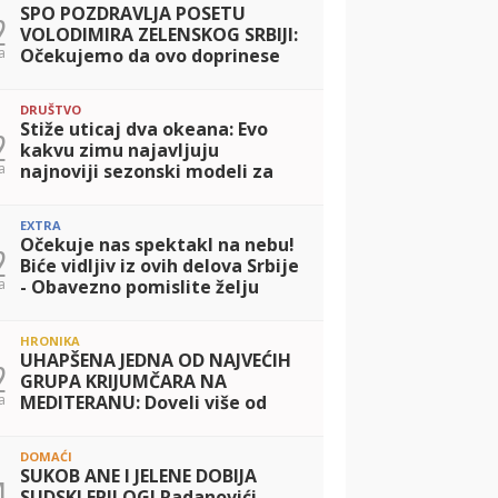
SPO POZDRAVLJA POSETU
2
VOLODIMIRA ZELENSKOG SRBIJI:
a
Očekujemo da ovo doprinese
miru u Ukrajini i jačanju
saradnje dve zemlje
DRUŠTVO
Stiže uticaj dva okeana: Evo
2
kakvu zimu najavljuju
a
najnoviji sezonski modeli za
Evropu i Balkan
EXTRA
Očekuje nas spektakl na nebu!
2
Biće vidljiv iz ovih delova Srbije
a
- Obavezno pomislite želju
HRONIKA
UHAPŠENA JEDNA OD NAJVEĆIH
2
GRUPA KRIJUMČARA NA
a
MEDITERANU: Doveli više od
2.000 migranata u Španiju,
zaradili 24 miliona evra
DOMAĆI
SUKOB ANE I JELENE DOBIJA
4
SUDSKI EPILOG! Radanovići