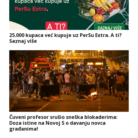
25.000 kupaca već kupuje uz PerSu Extra. A ti?
Saznaj više
Čuveni profesor srušio sneška blokaderima:
Doza istine na Novoj S o davanju novca
građanima!