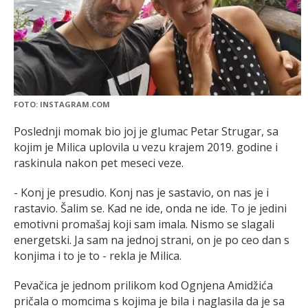
FOTO: INSTAGRAM.COM
Poslednji momak bio joj je glumac Petar Strugar, sa
kojim je Milica uplovila u vezu krajem 2019. godine i
raskinula nakon pet meseci veze.
- Konj je presudio. Konj nas je sastavio, on nas je i
rastavio. Šalim se. Kad ne ide, onda ne ide. To je jedini
emotivni promašaj koji sam imala. Nismo se slagali
energetski. Ja sam na jednoj strani, on je po ceo dan s
konjima i to je to - rekla je Milica.
Pevačica je jednom prilikom kod Ognjena Amidžića
pričala o momcima s kojima je bila i naglasila da je sa