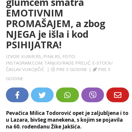
glumcem smatra
LIFESTYLE
EMOTIVNIM
PROMAŠAJEM, a zbog
EXTRA
NJEGA je išla i kod
PSIHIJATRA!
IZVOR: KURIR.RS, PINK.RS, FOTO:
INSTAGRAM.COM; TANJUG/RADE PRELIĆ; E-STOCK/
ČASLAV VUKOJIČIĆ
|
PRE 3 GODINE
|
PRE 3
GODINE
Pevačica Milica Todorović opet je zaljubljena i to
u Lazara, bivšeg manekena, s kojim se pojavila
na 60. rođendanu Žike Jakšića.