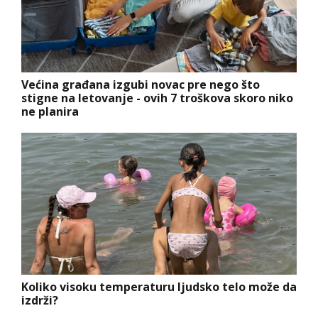
Većina građana izgubi novac pre nego što
stigne na letovanje - ovih 7 troškova skoro niko
ne planira
Koliko visoku temperaturu ljudsko telo može da
izdrži?