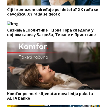
Čiji hromozom određuje pol deteta? XX rađa se
devojčica, XY rađa se dečak
Сазнања „Политике”: Црна Гора следећа у
војном савезу Загреба, Тиране и Приштине
Komfor po meri klijenata: nova linija paketa
ALTA banke