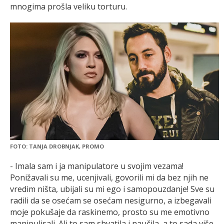
mnogima prošla veliku torturu.
FOTO: TANJA DROBNJAK, PROMO
- Imala sam i ja manipulatore u svojim vezama!
Ponižavali su me, ucenjivali, govorili mi da bez njih ne
vredim ništa, ubijali su mi ego i samopouzdanje! Sve su
radili da se osećam se osećam nesigurno, a izbegavali
moje pokušaje da raskinemo, prosto su me emotivno
manipulisali. Ali to sam shvatila i naučila, a to sada više