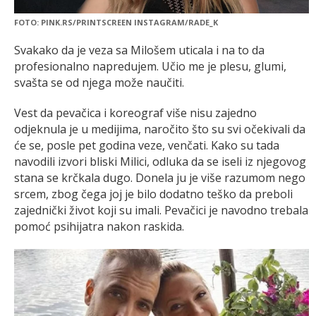
FOTO: PINK.RS/PRINTSCREEN INSTAGRAM/RADE_K
Svakako da je veza sa Milošem uticala i na to da
profesionalno napredujem. Učio me je plesu, glumi,
svašta se od njega može naučiti.
Vest da pevačica i koreograf više nisu zajedno
odjeknula je u medijima, naročito što su svi očekivali da
će se, posle pet godina veze, venčati. Kako su tada
navodili izvori bliski Milici, odluka da se iseli iz njegovog
stana se krčkala dugo. Donela ju je više razumom nego
srcem, zbog čega joj je bilo dodatno teško da preboli
zajednički život koji su imali. Pevačici je navodno trebala
pomoć psihijatra nakon raskida.