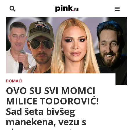
NASLOVNA
VESTI
ZADRUGA
SHOWBIZ
HRONIKA
DOMAĆI
OVO SU SVI MOMCI
FARMERI
MILICE TODOROVIĆ!
Sad šeta bivšeg
TV
manekena, vezu s
SPORT