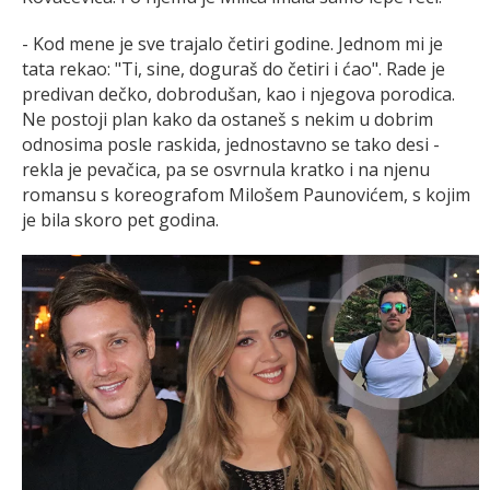
- Kod mene je sve trajalo četiri godine. Jednom mi je
tata rekao: "Ti, sine, doguraš do četiri i ćao". Rade je
predivan dečko, dobrodušan, kao i njegova porodica.
Ne postoji plan kako da ostaneš s nekim u dobrim
odnosima posle raskida, jednostavno se tako desi -
rekla je pevačica, pa se osvrnula kratko i na njenu
romansu s koreografom Milošem Paunovićem, s kojim
je bila skoro pet godina.