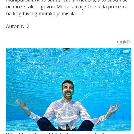
ne može tako - govori Milica, ali nije želela da precizira
na kog bivšeg momka je mislila.
Autor: N. Ž.