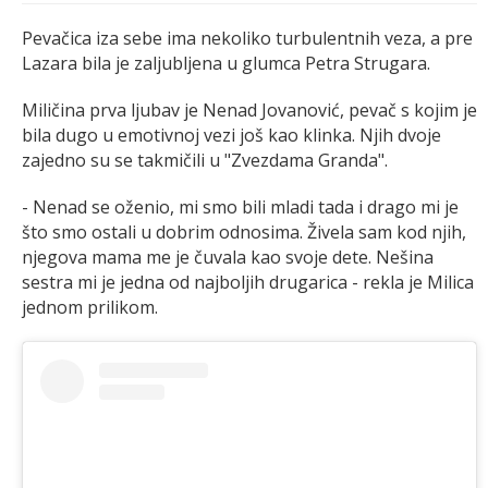
Pevačica iza sebe ima nekoliko turbulentnih veza, a pre
Lazara bila je zaljubljena u glumca Petra Strugara.
Miličina prva ljubav je Nenad Jovanović, pevač s kojim je
bila dugo u emotivnoj vezi još kao klinka. Njih dvoje
zajedno su se takmičili u "Zvezdama Granda".
- Nenad se oženio, mi smo bili mladi tada i drago mi je
što smo ostali u dobrim odnosima. Živela sam kod njih,
njegova mama me je čuvala kao svoje dete. Nešina
sestra mi je jedna od najboljih drugarica - rekla je Milica
jednom prilikom.