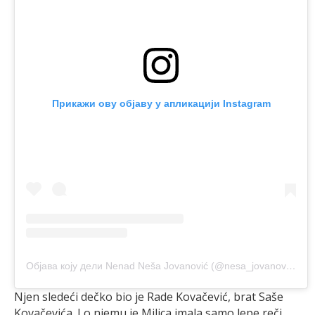
Прикажи ову објаву у апликацији Instagram
Објава коју дели Nenad Neša Jovanović (@nesa_jovanovic_official)
Njen sledeći dečko bio je Rade Kovačević, brat Saše
Kovačevića. I o njemu je Milica imala samo lepe reči.