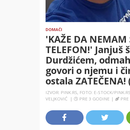
DOMAĆI
'KAŽE DA NEMAM
TELEFON!' Janjuš 
Durdžićem, odmah 
govori o njemu i č
ostala ZATEČENA! 
IZVOR: PINK.RS, FOTO: E-STOCK/PINK.
VELJKOVIĆ
|
PRE 3 GODINE
|
PRE