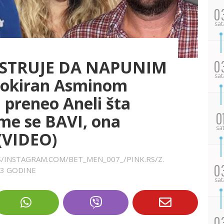
0
sat
 STRUJE DA NAPUNIM
0
sat
šokiran Asminom
preneo Aneli šta
0
ime se BAVI, ona
sa
(VIDEO)
RS/INSTAGRAM.COM/BET_MEN_007_/PINK.RS/Z.
0
 3 GODINE
sat
0