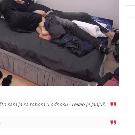
 što sam ja sa tobom u odnosu - rekao je Janjuš.
.