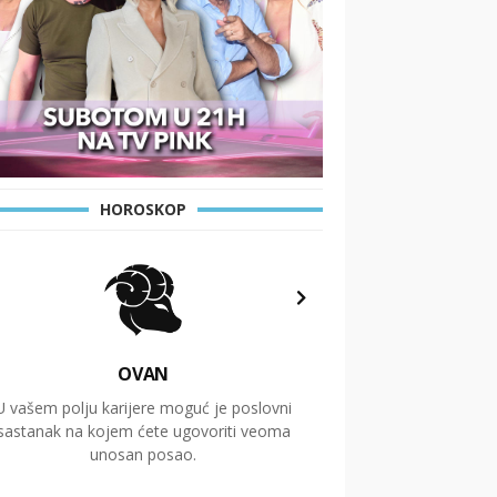
HOROSKOP
OVAN
U vašem polju karijere moguć je poslovni
Putovanja i čitav niz
sastanak na kojem ćete ugovoriti veoma
glavnu temu ovog 
unosan posao.
temelje dugoro