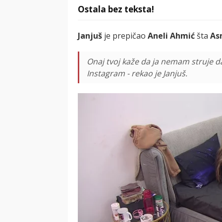
Ostala bez teksta!
Janjuš
je prepičao
Aneli Ahmić
šta
As
Onaj tvoj kaže da ja nemam struje d
Instagram - rekao je Janjuš.