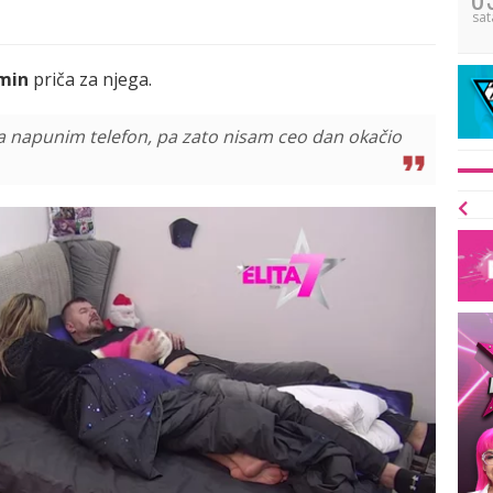
sat
min
priča za njega.
a napunim telefon, pa zato nisam ceo dan okačio