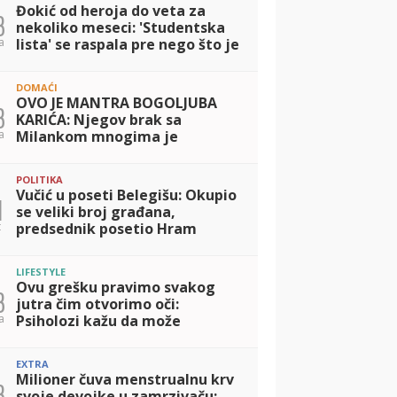
Đokić od heroja do veta za
3
nekoliko meseci: 'Studentska
a
lista' se raspala pre nego što je
i sastavljena
DOMAĆI
OVO JE MANTRA BOGOLJUBA
3
KARIĆA: Njegov brak sa
a
Milankom mnogima je
inspiracija, otkrio kako
porodicu drži na okupu i šta je
POLITIKA
TAJNA srećnog života!
Vučić u poseti Belegišu: Okupio
1
se veliki broj građana,
t
predsednik posetio Hram
Prenosa moštiju Svetog oca
Nikolaja
LIFESTYLE
Ovu grešku pravimo svakog
3
jutra čim otvorimo oči:
a
Psiholozi kažu da može
pokvariti raspoloženje za ceo
dan
EXTRA
Milioner čuva menstrualnu krv
3
svoje devojke u zamrzivaču: