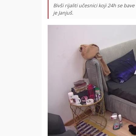
Bivši rijaliti učesnici koji 24h se b
je Janjuš.