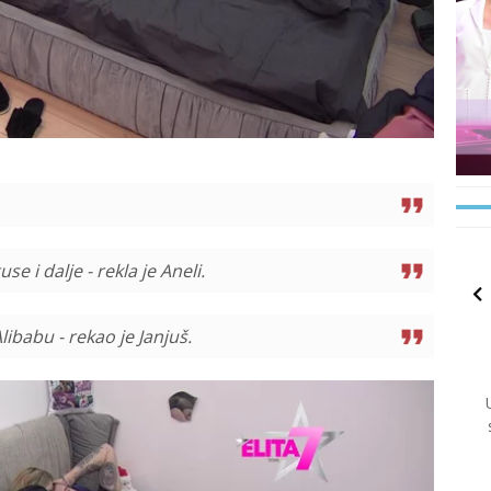
e i dalje - rekla je Aneli.
libabu - rekao je Janjuš.