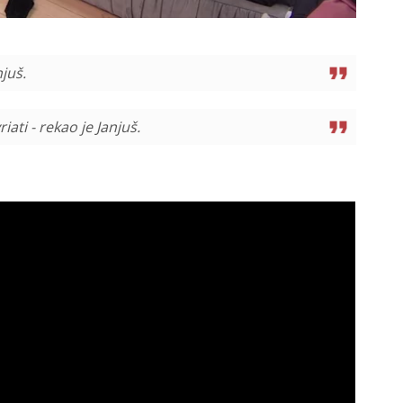
njuš.
ti - rekao je Janjuš.