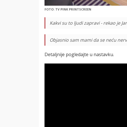
FOTO: TV PINK PRINTSCREEN
Kakvi su to ljudi zapravi - rekao je Ja
Objasnio sam mami da se neću nervria
Detaljnije pogledajte u nastavku.