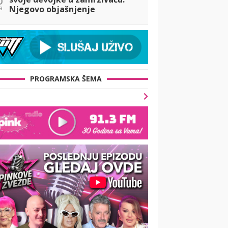
a
Njegovo objašnjenje
iznenadilo javnost
PROGRAMSKA ŠEMA