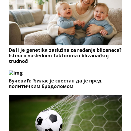
Da li je genetika zaslužna za rađanje blizanaca?
Istina o naslednim faktorima i blizanačkoj
trudnoći
Вучевић: Ђилас је свестан да је пред
политичким бродоломом