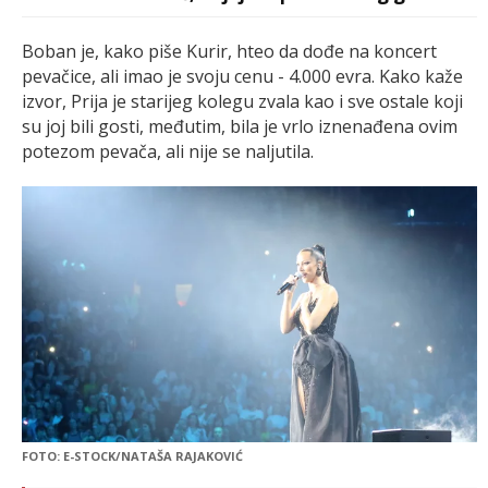
Boban je, kako piše Kurir, hteo da dođe na koncert
pevačice, ali imao je svoju cenu - 4.000 evra. Kako kaže
izvor, Prija je starijeg kolegu zvala kao i sve ostale koji
su joj bili gosti, međutim, bila je vrlo iznenađena ovim
potezom pevača, ali nije se naljutila.
FOTO: E-STOCK/NATAŠA RAJAKOVIĆ