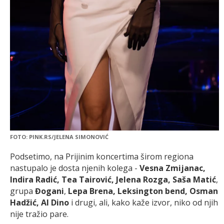
FOTO: PINK.RS/JELENA SIMONOVIĆ
Podsetimo, na Prijinim koncertima širom regiona
nastupalo je dosta njenih kolega -
Vesna Zmijanac,
Indira Radić, Tea Tairović, Jelena Rozga, Saša Matić
,
grupa
Đogani
,
Lepa Brena, Leksington bend, Osman
Hadžić, Al Dino
i drugi, ali, kako kaže izvor, niko od njih
nije tražio pare.