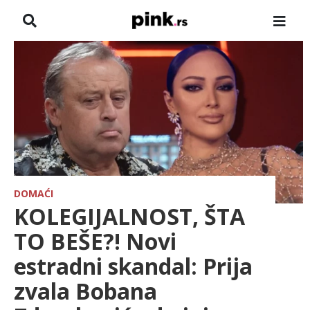
NASLOVNA
VESTI
ZADRUGA
SHOWBIZ
HRONIKA
DOMAĆI
KOLEGIJALNOST, ŠTA
FARMERI
TO BEŠE?! Novi
estradni skandal: Prija
TV
zvala Bobana
SPORT