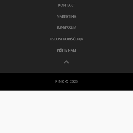
KONTAKT
MARKETING
IMPRESSUM
USLOVI KORIŠĆENJA
PIŠITE NAM
PINK © 2025