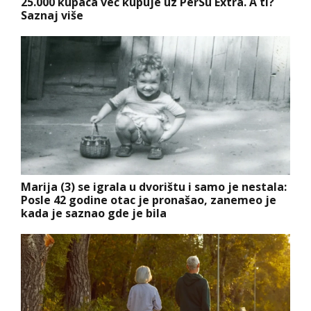
25.000 kupaca već kupuje uz PerSu Extra. A ti?
Saznaj više
Marija (3) se igrala u dvorištu i samo je nestala:
Posle 42 godine otac je pronašao, zanemeo je
kada je saznao gde je bila