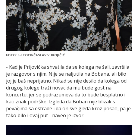
FOTO: E-STOCK/ČASLAV VUKOJIČIĆ
- Kad je Prijovićka shvatila da se kolega ne šali, završila
je razgovor s njim. Nije se naljutila na Bobana, ali bilo
joj je baš neprijatno. Nikad se nije desilo da kolega od
drugog kolege traži novac da mu bude gost na
koncertu, jer se podrazumeva da to bude besplatno i
kao znak podrške. Izgleda da Boban nije blizak s
pevačima sa estrade i da on sve gleda kroz posao, pa je
tako bilo i ovaj put - naveo je izvor.