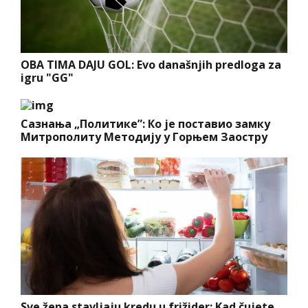
OBA TIMA DAJU GOL: Evo današnjih predloga za
igru "GG"
Сазнања „Политике”: Ко је поставио замку
Митрополиту Методију у Горњем Заостру
Sve žena stavljaju kredu u frižider: Kad čujete