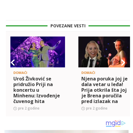
POVEZANE VESTI
DOMAĆI
DOMAĆI
Uroš Živković se
Njena poruka joj je
pridružio Priji na
dala vetar u leđa!
koncertu u
Prija otkrila šta joj
Minhenu: Izvođenje
je Brena poručila
čuvenog hita
pred izlazak na
nateralo svima suze
binu: Značilo mi je....
pre 2 godine
pre 2 godine
na oči
(FOTO+VIDEO)