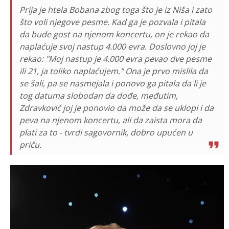
Prija je htela Bobana zbog toga što je iz Niša i zato
što voli njegove pesme. Kad ga je pozvala i pitala
da bude gost na njenom koncertu, on je rekao da
naplaćuje svoj nastup 4.000 evra. Doslovno joj je
rekao: "Moj nastup je 4.000 evra pevao dve pesme
ili 21, ja toliko naplaćujem." Ona je prvo mislila da
se šali, pa se nasmejala i ponovo ga pitala da li je
tog datuma slobodan da dođe, međutim,
Zdravković joj je ponovio da može da se uklopi i da
peva na njenom koncertu, ali da zaista mora da
plati za to - tvrdi sagovornik, dobro upućen u
priču.