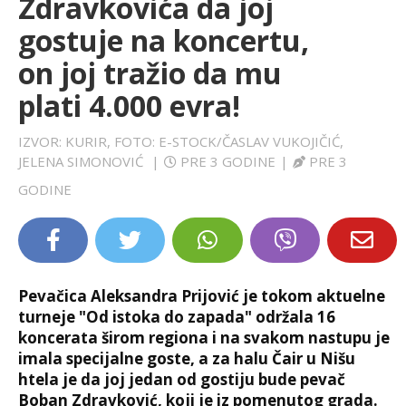
Zdravkovića da joj
LIFESTYLE
gostuje na koncertu,
on joj tražio da mu
EXTRA
plati 4.000 evra!
IZVOR: KURIR, FOTO: E-STOCK/ČASLAV VUKOJIČIĆ,
JELENA SIMONOVIĆ
|
PRE 3 GODINE
|
PRE 3
GODINE
Pevačica Aleksandra Prijović je tokom aktuelne
turneje "Od istoka do zapada" održala 16
koncerata širom regiona i na svakom nastupu je
imala specijalne goste, a za halu Čair u Nišu
htela je da joj jedan od gostiju bude pevač
Boban Zdravković, koji je iz pomenutog grada.