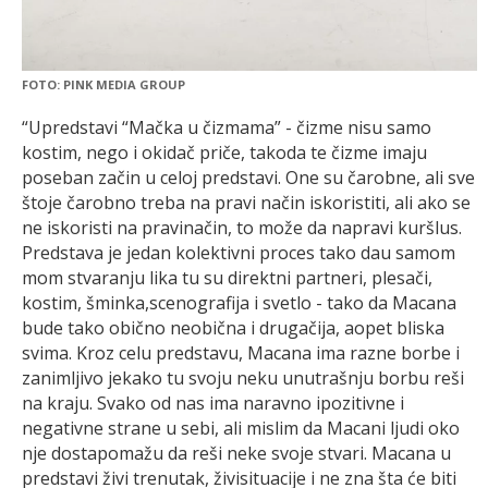
FOTO: PINK MEDIA GROUP
“Upredstavi “Mačka u čizmama” - čizme nisu samo
kostim, nego i okidač priče, takoda te čizme imaju
poseban začin u celoj predstavi. One su čarobne, ali sve
štoje čarobno treba na pravi način iskoristiti, ali ako se
ne iskoristi na pravinačin, to može da napravi kuršlus.
Predstava je jedan kolektivni proces tako dau samom
mom stvaranju lika tu su direktni partneri, plesači,
kostim, šminka,scenografija i svetlo - tako da Macana
bude tako obično neobična i drugačija, aopet bliska
svima. Kroz celu predstavu, Macana ima razne borbe i
zanimljivo jekako tu svoju neku unutrašnju borbu reši
na kraju. Svako od nas ima naravno ipozitivne i
negativne strane u sebi, ali mislim da Macani ljudi oko
nje dostapomažu da reši neke svoje stvari. Macana u
predstavi živi trenutak, živisituacije i ne zna šta će biti