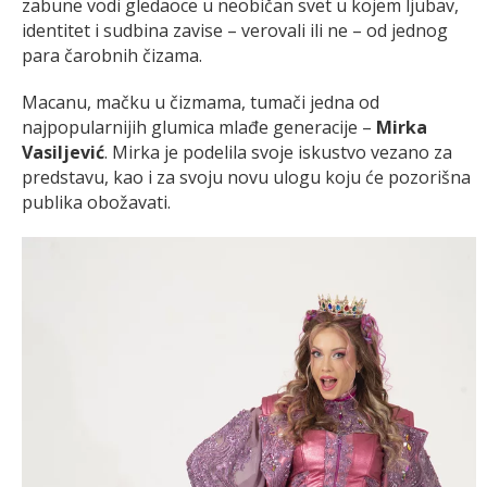
zabune vodi gledaoce u neobičan svet u kojem ljubav,
identitet i sudbina zavise – verovali ili ne – od jednog
para čarobnih čizama.
Macanu, mačku u čizmama, tumači jedna od
najpopularnijih glumica mlađe generacije –
Mirka
Vasiljević
. Mirka je podelila svoje iskustvo vezano za
predstavu, kao i za svoju novu ulogu koju će pozorišna
publika obožavati.