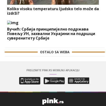
Koliko visoku temperaturu ljudsko telo može da
izdrži?
Вучић: Србија принципијелно подржава
Повељу УН, захвални Украјини на подршци
суверенитету Србије
OSTALO SA WEBA
PREUZMITE PINK.RS MOBILNU APLIKACIJU