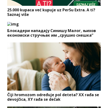
25.000 kupaca već kupuje uz PerSu Extra. A ti?
Saznaj više
Блокадери нападају Синишу Малог, њихов
економски стручњак им „срушио снешка”
Čiji hromozom određuje pol deteta? XX rađa se
devojčica, XY rađa se dečak