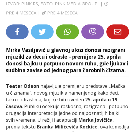
IZVOR: PINK.RS, FOTO: PINK MEDIA GROUP
|
LIFESTYLE
PRE 4 MESECA
|
PRE 4 MESECA
EXTRA
Mirka Vasiljević u glavnoj ulozi donosi razigrani
mjuzikl za decu i odrasle – premijera 25. aprila
donosi bajku u potpuno novom ruhu, gde ljubav i
sudbina zavise od jednog para čarobnih čizama.
Teatar Odeon
najavljuje premijeru predstave „Mačka
u čizmama“, novog mjuzikla namenjenog kako deci,
tako i odraslima, koji će biti izveden
25. aprila u 19
časova
. Publiku očekuje raskošna, razigrana i potpuno
drugačija interpretacija jedne od najpoznatijih bajki
svih vremena. U režiji i adaptaciji
Marka Jovičića
,
prema tekstu
Branka Milićevića Kockice
, ova komedija