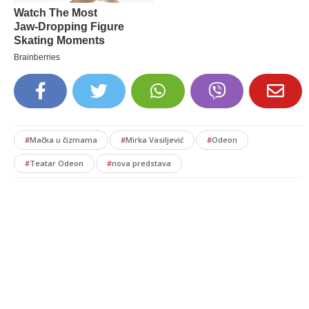
#
Mačka u čizmama
#
Mirka Vasiljević
#
Odeon
#
Teatar Odeon
#
nova predstava