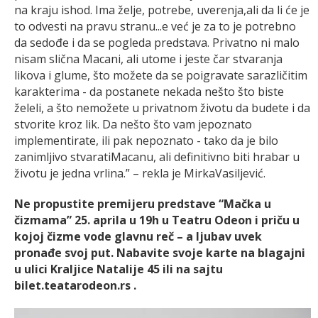
na kraju ishod. Ima želje, potrebe, uverenja,ali da li će je
to odvesti na pravu stranu...e već je za to je potrebno
da sedođe i da se pogleda predstava. Privatno ni malo
nisam slična Macani, ali utome i jeste čar stvaranja
likova i glume, što možete da se poigravate sarazličitim
karakterima - da postanete nekada nešto što biste
želeli, a što nemožete u privatnom životu da budete i da
stvorite kroz lik. Da nešto što vam jepoznato
implementirate, ili pak nepoznato - tako da je bilo
zanimljivo stvaratiMacanu, ali definitivno biti hrabar u
životu je jedna vrlina.” – rekla je MirkaVasiljević.
Ne propustite premijeru predstave “Mačka u
čizmama” 25. aprila u 19h u Teatru Odeon i priču u
kojoj čizme vode glavnu reč – a ljubav uvek
pronađe svoj put. Nabavite svoje karte na blagajni
u ulici Kraljice Natalije 45 ili na sajtu
bilet.teatarodeon.rs .