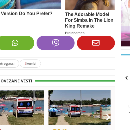
atrogasci
#
kombi
POVEZANE VESTI
D
HRONIKA
BEOGR