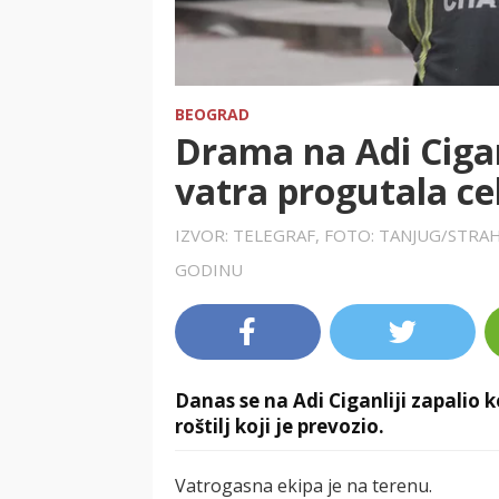
BEOGRAD
Drama na Adi Cigan
vatra progutala cel
IZVOR: TELEGRAF, FOTO: TANJUG/STRA
GODINU
Danas se na Adi Ciganliji zapalio 
roštilj koji je prevozio.
Vatrogasna ekipa je na terenu.