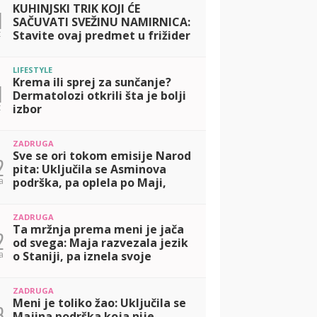
KUHINJSKI TRIK KOJI ĆE
1
SAČUVATI SVEŽINU NAMIRNICA:
t
Stavite ovaj predmet u frižider
i zaboravite na bacanje hrane
LIFESTYLE
Krema ili sprej za sunčanje?
1
Dermatolozi otkrili šta je bolji
t
izbor
ZADRUGA
Sve se ori tokom emisije Narod
2
pita: Uključila se Asminova
a
podrška, pa oplela po Maji,
pljušte uvrede na sve strane!
(VIDEO)
ZADRUGA
Ta mržnja prema meni je jača
2
od svega: Maja razvezala jezik
a
o Staniji, pa iznela svoje
mišljenje o vezi Anite i Luke!
(VIDEO)
ZADRUGA
Meni je toliko žao: Uključila se
3
Majina podrška koja nije