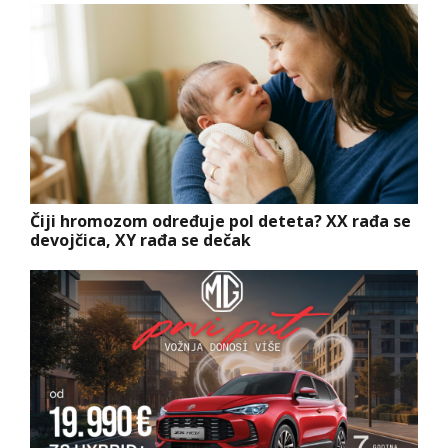
Čiji hromozom određuje pol deteta? XX rađa se
devojčica, XY rađa se dečak