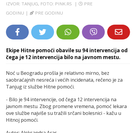
IZVOR: TANJUG, FOTO: PINK.RS
|
PRE
LIFESTYLE
GODINU
|
PRE GODINU
EXTRA
Ekipe Hitne pomoći obavile su 94 intervencija od
čega je 12 intervencija bilo na javnom mestu.
Noć u Beogradu prošla je relativno mirno, bez
saobraćajnih nesreća i većih incidenata, rečeno je za
Tanjug iz službe Hitne pomoći.
- Bilo je 94 intervencije, od čega 12 intervencija na
javnom mestu. Zbog promene vremena, pomoć lekara
ove službe najviše su tražili srčani bolesnici - kažu u
Hitnoj pomoći.
Autor: Aleksandra Aras