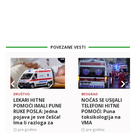
POVEZANE VESTI
DRUŠTVO
BEOGRAD
LEKARI HITNE
NOĆAS SE USIJALI
POMOĆI IMALI PUNE
TELEFONI HITNE
RUKE POSLA: Jedna
POMOĆI: Puna
pojava je sve češća!
toksikologija na
Ima li razloga za
VMA
brigu?
pre godinu
pre godinu