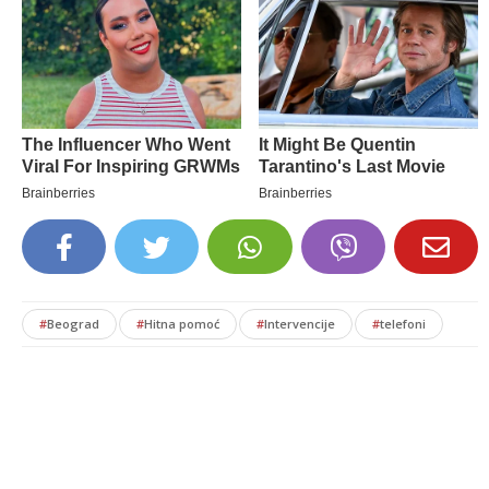
#
Beograd
#
Hitna pomoć
#
Intervencije
#
telefoni