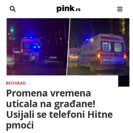
NASLOVNA
VESTI
ZADRUGA
SHOWBIZ
HRONIKA
BEOGRAD
Promena vremena
FARMERI
uticala na građane!
Usijali se telefoni Hitne
TV
pmoći
SPORT