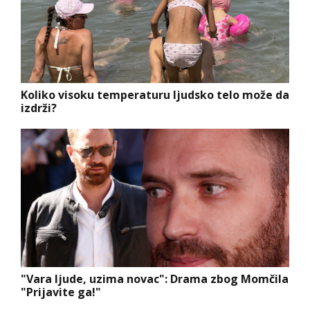
Koliko visoku temperaturu ljudsko telo može da
izdrži?
"Vara ljude, uzima novac": Drama zbog Momčila
"Prijavite ga!"